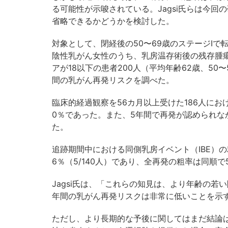
る可能性が示唆されている。Jagsi氏らは今
省略できるかどうかを検討した。
対象として、閉経後の50〜69歳のステージIで
陰性乳がん女性のうち、乳房温存術後の残存腫瘍径が
アが18以下の患者200人（平均年齢62歳、50〜
間の乳がん再発リスクを調べた。
臨床的経過観察を56カ月以上受けた186人にお
0％であった。また、5年間で再発が認められなか
た。
追跡期間中における同側乳房イベント（IBE）の粗率
6％（5/140人）であり、全再発の粗率は同順で5.
Jagsi氏は、「これらの知見は、より年齢の
年間の乳がん再発リスクは非常に低いことを示
ただし、より長期的な予後に関してはまだ結論は