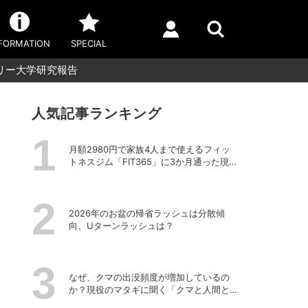
FORMATION
SPECIAL
リー大学研究報告
人気記事ランキング
月額2980円で家族4人まで使えるフィッ
トネスジム「FIT365」に3か月通った現在
のリアルな感想
2026年のお盆の帰省ラッシュは分散傾
向、Uターンラッシュは？
なぜ、クマの出没頻度が増加しているの
か？現役のマタギに聞く「クマと人間と
の正しい付き合い方」