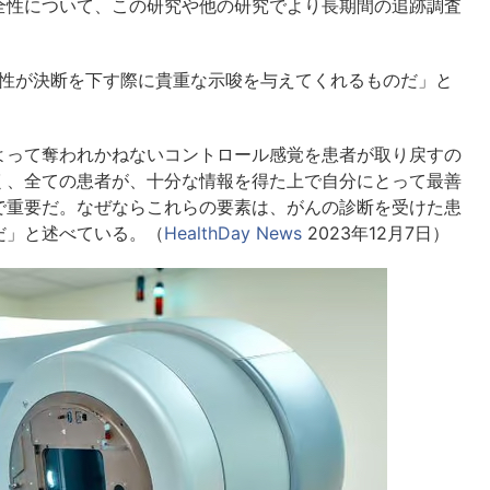
全性について、この研究や他の研究でより長期間の追跡調査
。
、女性が決断を下す際に貴重な示唆を与えてくれるものだ」と
よって奪われかねないコントロール感覚を患者が取り戻すの
く、全ての患者が、十分な情報を得た上で自分にとって最善
で重要だ。なぜならこれらの要素は、がんの診断を受けた患
だ」と述べている。（
HealthDay News
2023年12月7日）