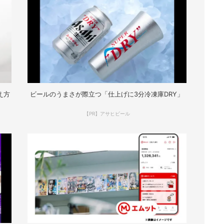
え方
ビールのうまさが際立つ「仕上げに3分冷凍庫DRY」
【PR】アサヒビール