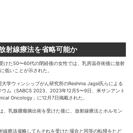
は放射線療法を省略可能か
受けた50〜60代の閉経後の女性では、乳房温存術後に放射
常に低いことが示された。
ウィンシップがん研究所のReshma Jagsi氏らによる
（SABCS 2023、2023年12月5〜9日、米サンアント
ical Oncology」に12月7日掲載された。
性は、乳腺腫瘤摘出術を受けた後に、放射線療法とホルモン
放射線療法省略してもそれを受けた場合と同等の転帰をたど