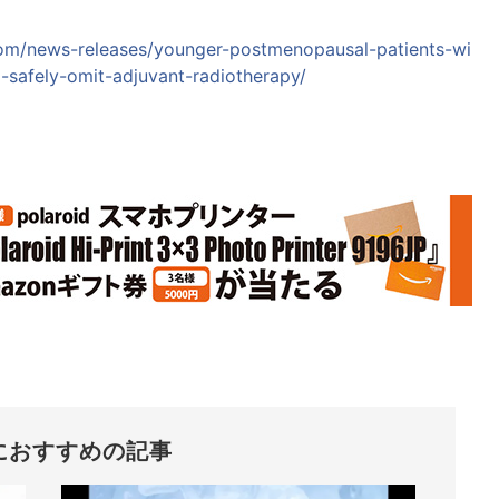
oom/news-releases/younger-postmenopausal-patients-wi
-safely-omit-adjuvant-radiotherapy/
におすすめの記事