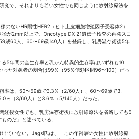
回の研究で、それよりも若い女性でも同じように放射線療法を
転移のないHR陽性HER2（ヒト上皮細胞増殖因子受容体2）
2mm以上で、Oncotype DX 21遺伝子検査の再発スコ
59歳60人、60〜69歳140人）を登録し、乳房温存術後5年
ける5年間の全生存率と乳がん特異的生存率はいずれも10
った対象者の割合は99％（95％信頼区間96〜100）だっ
は、50〜59歳で3.3％（2/60人）、60〜69歳で3.
0％（3/60人）と3.6％（5/140人）だった。
若い閉経後女性でも、乳房温存術後に放射線療法を省略しても5
すものだ」と述べている。
出ていない。Jagsi氏は、「この年齢層の女性に放射線療