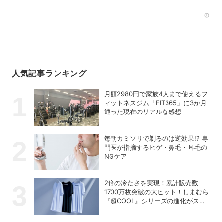
Rec
人気記事ランキング
月額2980円で家族4人まで使えるフ
ィットネスジム「FIT365」に3か月
通った現在のリアルな感想
毎朝カミソリで剃るのは逆効果!? 専
門医が指摘するヒゲ・鼻毛・耳毛の
NGケア
2倍の冷たさを実現！累計販売数
1700万枚突破の大ヒット！しまむら
『超COOL』シリーズの進化がスゴ
い！【PR】