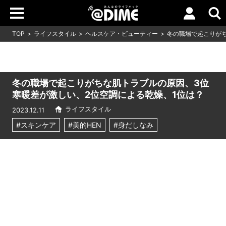
TOP
ライフスタイル
ヘルスケア・ビューティー
冬の職場で起こりがち
冬の職場で起こりがちな肌トラブルの原因、3位
寒暖差が激しい、2位空調による乾燥、1位は？
ライフスタイル
2023.12.11
#スキンケア
#美的HEN
#身だしなみ
Loaded
:
6.42%
/
Unmute