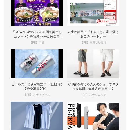
「DOWNTOWN+」の企画で誕生し
人生の節目に〝まるっと〟寄り添う
たラーメンを宅麺.comが完全再
お金のパートナー
現！
【PR】宅麺
【PR】三菱UFJ銀行
ビールのうまさが際立つ「仕上げに
好印象を与える大人のショーツスタ
3分冷凍庫DRY」
イルは肌の見え方が重要！？
【PR】アサヒビール
【PR】パナソニック