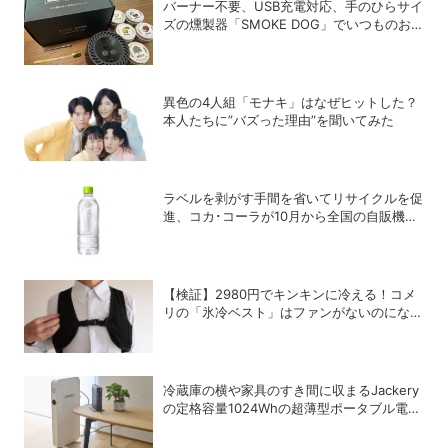
バーナー不要、USB充電対応、手のひらサイ
ズの燻製器「SMOKE DOG」でいつものお
つまみが劇的に美味しくなった！
異色の4人組「モナキ」はなぜヒットした？
本人たちに”バズった理由”を聞いてみた
ラベルを剥がす手間を省いてリサイクルを促
進、コカ･コーラが10月から全国の自販機で
「い･ろ･は･す 天然水 ラベルレス」を発売
【検証】2980円でキンキンに冷える！コメ
リの「氷冷ベスト」はファンがないのになぜ
涼しくなるのか？
冷蔵庫の横や家具のすき間に収まるJackery
の定格容量1024Whの超薄型ポータブル電源
「SlimPower H1」