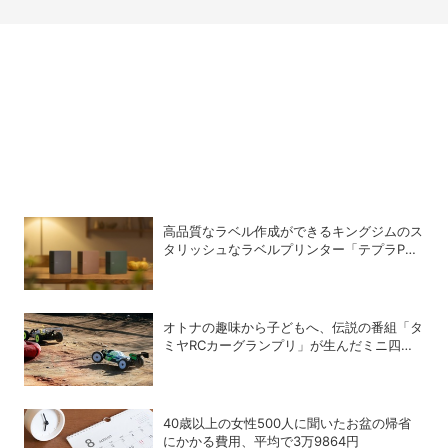
高品質なラベル作成ができるキングジムのス
タリッシュなラベルプリンター「テプラPRO
“MARK” SR-MK2」
オトナの趣味から子どもへ、伝説の番組「タ
ミヤRCカーグランプリ」が生んだミニ四駆
ブーム
40歳以上の女性500人に聞いたお盆の帰省
にかかる費用、平均で3万9864円