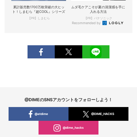
累計販売数1700万枚突破の大ヒッ
ムダ毛ケアこそが夏の清潔感を手に
ト！しまむら『超COOL』シリーズ
入れる方法
【PR】しまむら
【PR】パナソニック
Recommended by
@DIMEのSNSアカウントをフォローしよう！
@atdime
@DIME_HACKS
@dime_hacks