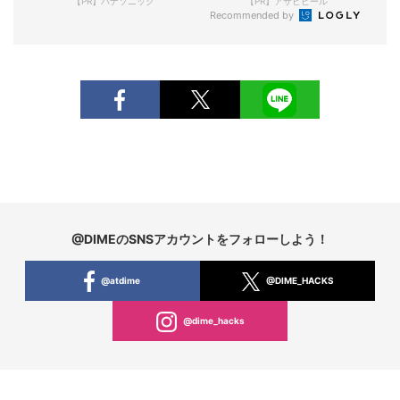
【PR】パナソニック
【PR】アサヒビール
Recommended by
@DIMEのSNSアカウントをフォローしよう！
@atdime
@DIME_HACKS
@dime_hacks