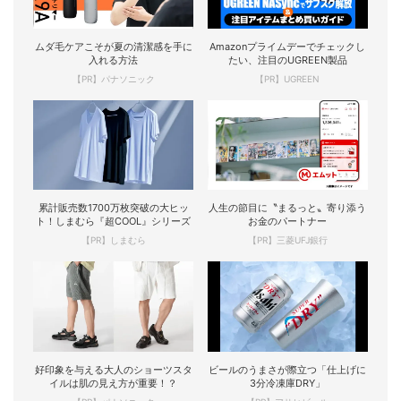
ムダ毛ケアこそが夏の清潔感を手に
Amazonプライムデーでチェックし
入れる方法
たい、注目のUGREEN製品
【PR】パナソニック
【PR】UGREEN
累計販売数1700万枚突破の大ヒッ
人生の節目に〝まるっと〟寄り添う
ト！しまむら『超COOL』シリーズ
お金のパートナー
【PR】しまむら
【PR】三菱UFJ銀行
好印象を与える大人のショーツスタ
ビールのうまさが際立つ「仕上げに
イルは肌の見え方が重要！？
3分冷凍庫DRY」