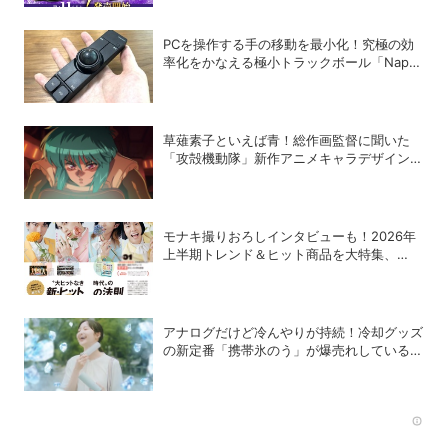
PCを操作する手の移動を最小化！究極の効
率化をかなえる極小トラックボール「Nape
Pro」をレビュー
草薙素子といえば青！総作画監督に聞いた
「攻殻機動隊」新作アニメキャラデザインの
こだわり
モナキ撮りおろしインタビューも！2026年
上半期トレンド＆ヒット商品を大特集、
DIME最新号は7/15発売！
アナログだけど冷んやりが持続！冷却グッズ
の新定番「携帯氷のう」が爆売れしている理
由
Rec