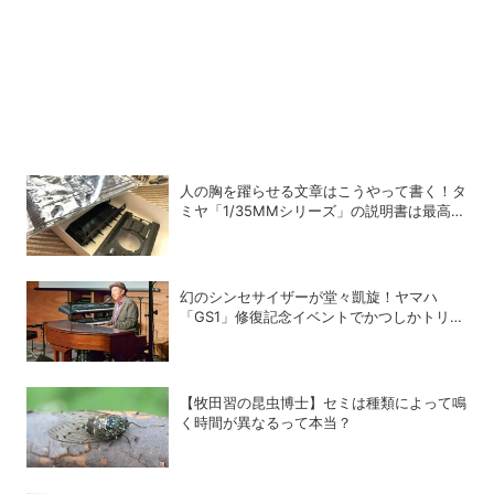
人の胸を躍らせる文章はこうやって書く！タ
ミヤ「1/35MMシリーズ」の説明書は最高の
教科書だ
幻のシンセサイザーが堂々凱旋！ヤマハ
「GS1」修復記念イベントでかつしかトリオ
の向谷実さんが胸熱トーク
【牧田習の昆虫博士】セミは種類によって鳴
く時間が異なるって本当？