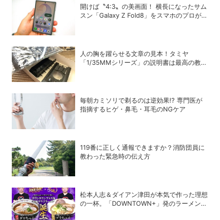
開けば〝4:3〟の美画面！ 横長になったサム
スン「Galaxy Z Fold8」をスマホのプロがチ
ェック！
人の胸を躍らせる文章の見本！タミヤ
「1/35MMシリーズ」の説明書は最高の教科
書だった
毎朝カミソリで剃るのは逆効果!? 専門医が
指摘するヒゲ・鼻毛・耳毛のNGケア
119番に正しく通報できますか？消防団員に
教わった緊急時の伝え方
松本人志＆ダイアン津田が本気で作った理想
の一杯。「DOWNTOWN+」発のラーメンを
宅麺.comが完全再現！【PR】