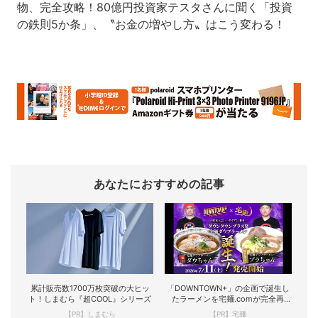
物、完全攻略！80億円投資家テスタさんに聞く「投資
の鉄則5か条」、〝お金の増やし方〟はこう変わる！
あなたにおすすめの記事
累計販売数1700万枚突破の大ヒッ
「DOWNTOWN+」の企画で誕生し
ト！しまむら『超COOL』シリーズ
たラーメンを宅麺.comが完全再
現！
【PR】しまむら
【PR】宅麺