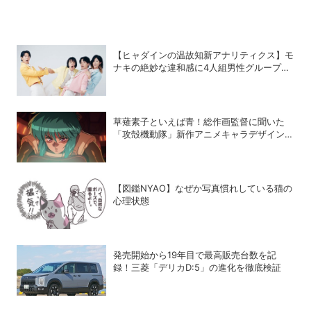
【ヒャダインの温故知新アナリティクス】モ
ナキの絶妙な違和感に4人組男性グループの
歴史を振り返る
草薙素子といえば青！総作画監督に聞いた
「攻殻機動隊」新作アニメキャラデザインの
こだわり
【図鑑NYAO】なぜか写真慣れしている猫の
心理状態
発売開始から19年目で最高販売台数を記
録！三菱「デリカD:5」の進化を徹底検証