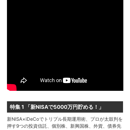
特集 1 「新NISAで5000万円貯める！」
新NISA×iDeCoでトリプル長期運用術、プロが太鼓判を
押す9つの投資信託、個別株、新興国株、外貨、債券先