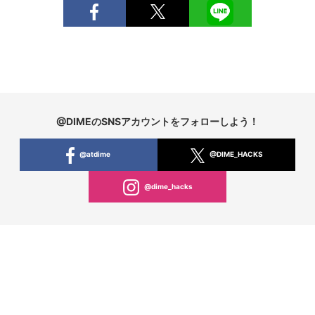
@DIMEのSNSアカウントをフォローしよう！
@atdime
@DIME_HACKS
@dime_hacks