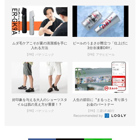
ムダ毛ケアこそが夏の清潔感を手に
ビールのうまさが際立つ「仕上げに
入れる方法
3分冷凍庫DRY」
【PR】パナソニック
【PR】アサヒビール
好印象を与える大人のショーツスタ
人生の節目に〝まるっと〟寄り添う
イルは肌の見え方が重要！？
お金のパートナー
【PR】パナソニック
【PR】三菱UFJ銀行
Recommended by