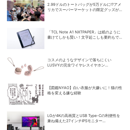
2.99ドルのトートバッグが5万ドルに!?アメ
リカでスーパーマーケットの限定グッズが争
奪戦に
「TCL Note A1 NXTPAPER」は紙のように
書けてしかも賢い！文字起こしも要約もでき
るAIタブレットを試してみた
コスメのようなデザインで落ちにくい
LUSVYの完全ワイヤレスイヤホン
「LSC01」
【図鑑NYAO】白い衣服が大嫌いに！猫の性
格を変える嫌な経験
LGが4Kの高画質とUSB Type-Cの利便性を
兼ね備えた27インチIPSモニター
「27U730B-BAJP」を発売