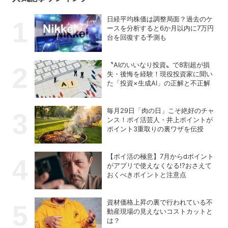
日経平均株価は調整局面？過去のケ
ースを分析すると6か月以内に7万円
台を回復する予測も
〝AIのいいなり投資〟で8割超が損
失・後悔を経験！現役投資家に聞い
た「投資×生成AI」の正解と不正解
毎月29日「肉の日」こそ絶好のチャ
ンス！ポイ活芸人・井上ポイントが
ポイント3重取りの裏ワザを伝授
【ポイ活の極意】7月からdポイント
がアプリで使えなくなる!?おさえて
おくべきポイントと注意点
資材価格上昇の裏で行われている不
動産現場の見えないコストカットと
は？