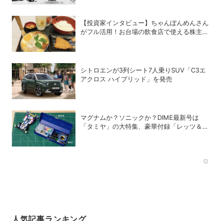
【投資家インタビュー】ちゃんぽんめんさん
がフル活用！お台場の飲食店で使える株主優
待銘柄まとめ
シトロエンが3列シート7人乗りSUV「C3エ
アクロス ハイブリッド」を発売
マグナムか？ソニックか？DIME最新号は
「タミヤ」の大特集、豪華付録「レッツ＆ゴ
ー!!」スチールギアケース付き！
Rec
人気記事ランキング