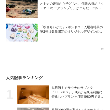
オトナの趣味から子どもへ、伝説の番組「タ
ミヤRCカーグランプリ」が生んだミニ四駆
ブーム
「映画ちいかわ」×ボンドロ！入場者特典の
第2弾は数量限定のオリジナルデザインのボ
ンドロに
Rec
人気記事ランキング
毎日通えるサウナのサブスク
「FLEXKEY」、9月から銭湯利用に
特化したプランを月額1980円で提供
開始
月額2980円で家族4人まで使えるフ