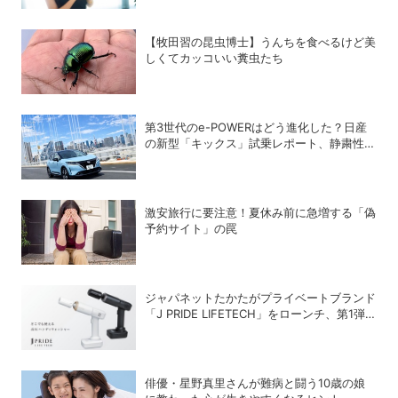
ジェクト
【牧田習の昆虫博士】うんちを食べるけど美
しくてカッコいい糞虫たち
第3世代のe-POWERはどう進化した？日産
の新型「キックス」試乗レポート、静粛性・
燃費・乗り心地を検証
激安旅行に要注意！夏休み前に急増する「偽
予約サイト」の罠
ジャパネットたかたがプライベートブランド
「J PRIDE LIFETECH」をローンチ、第1弾
は水道・電源不要の充電式高圧洗浄機
俳優・星野真里さんが難病と闘う10歳の娘