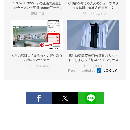
「DOWNTOWN+」の企画で誕生し
好印象を与える大人のショーツスタ
たラーメンを宅麺.comが完全再
イルは肌の見え方が重要！？
現！
【PR】宅麺
【PR】パナソニック
人生の節目に〝まるっと〟寄り添う
累計販売数1700万枚突破の大ヒッ
お金のパートナー
ト！しまむら『超COOL』シリーズ
【PR】三菱UFJ銀行
【PR】しまむら
Recommended by