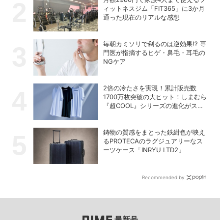
ィットネスジム「FIT365」に3か月
通った現在のリアルな感想
毎朝カミソリで剃るのは逆効果!? 専
門医が指摘するヒゲ・鼻毛・耳毛の
NGケア
2倍の冷たさを実現！累計販売数
1700万枚突破の大ヒット！しまむら
『超COOL』シリーズの進化がスゴ
い！【PR】
鋳物の質感をまとった鉄紺色が映え
るPROTECAのラグジュアリーなス
ーツケース「INRYU LTD2」
Recommended by
最新号