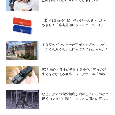
に教わった心が生きやすくなるヒント
【DIME最新号付録】使い勝手の良さもぶっ
ちぎり！「爆走兄弟レッツ＆ゴー!!」スチー
ルGEARケースを徹底解剖
すき家のゼンショーが手がける謎のコンビニ
「さくらみくら」に行ってみてわかったこと
PCを操作する手の移動を最小化！究極の効
率化をかなえる極小トラックボール「Nape
Pro」をレビュー
なぜ、クマの出没頻度が増加しているのか？
現役のマタギに聞く「クマと人間との正しい
付き合い方」