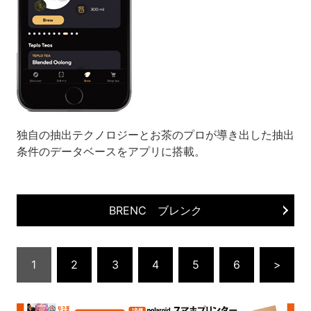
独自の抽出テクノロジーとお茶のプロが導き出した抽出
条件のデータベースをアプリに搭載。
BRENC ブレンク
1
2
3
4
5
6
>