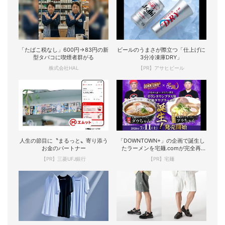
「たばこ税なし」600円→83円の新
ビールのうまさが際立つ「仕上げに
型タバコに喫煙者群がる
3分冷凍庫DRY」
株式会社HAL
【PR】アサヒビール
人生の節目に〝まるっと〟寄り添う
「DOWNTOWN+」の企画で誕生し
お金のパートナー
たラーメンを宅麺.comが完全再
現！
【PR】三菱UFJ銀行
【PR】宅麺