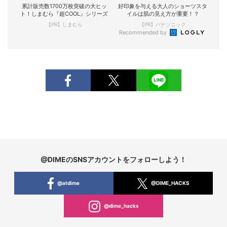
累計販売数1700万枚突破の大ヒッ
好印象を与える大人のショーツスタ
ト！しまむら『超COOL』シリーズ
イルは肌の見え方が重要！？
【PR】しまむら
【PR】パナソニック
Recommended by
@DIMEのSNSアカウントをフォローしよう！
@atdime
@DIME_HACKS
@dime_hacks