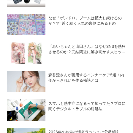
ダー、ウエアラブルピン、MagSafe対応を
徹底比較
なぜ「ボンドロ」ブームは拡大し続けるの
か？1年近く続く人気の裏側にあるもの
『みいちゃんと山田さん』はなぜSNSを熱狂
させるのか？完結間近に解き明かす大ヒット
の背景
森香澄さんが愛用するインナーケア5選！内
側からきれいを作る秘訣とは
スマホも熱中症になるって知ってた？プロに
聞くデジタルトラブルの対処法
2026年のお盆の帰省ラッシュは分散傾向、