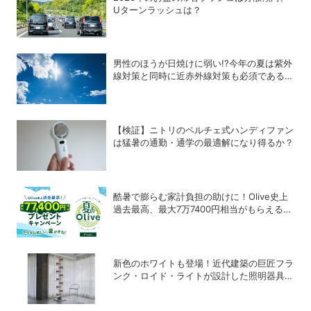
Uターンラッシュは？
男性のほうが日焼けに弱い!?今年の夏は紫外
線対策と同時に近赤外線対策も必須である理
由
【検証】ニトリのペルチェ式ハンディファン
は猛暑の通勤・通学の最適解になり得るか？
酷暑で膨らむ家計負担の助けに！Olive史上
過去最高、最大7万7400円相当がもらえる
「夏のOlive」キャンペーンを開催
新色のホワイトも登場！近代建築の巨匠フラ
ンク・ロイド・ライトが設計した照明器具の
復刻シリーズ「TALIESIN」