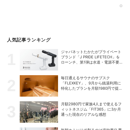
Rec
人気記事ランキング
ジャパネットたかたがプライベート
ブランド「J PRIDE LIFETECH」を
ローンチ、第1弾は水道・電源不要
の充電式高圧洗浄機
毎日通えるサウナのサブスク
「FLEXKEY」、9月から銭湯利用に
特化したプランを月額1980円で提供
開始
月額2980円で家族4人まで使えるフ
ィットネスジム「FIT365」に3か月
通った現在のリアルな感想
毎朝カミソリで剃るのは逆効果!? 専