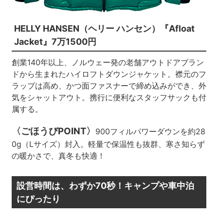
HELLY HANSEN（ヘリー ハンセン）『Afloat
Jacket』7万1500円
創業140年以上、ノルウェー発の老舗アウトドアブラン
ドから生まれたハイロフトダウンジャケット。襟元のフ
ラップは高め、かつ面ファスナーで締め込みができ、外
気をシャットアウト。携行に便利なスタッフサックも付
属する。
〈ごほうびPOINT〉
900フィルパワーダウンを約28
0g（Lサイズ）封入。軽量で保温性も抜群、寒さ知らず
の暖かさで、真冬も快適！
設営時間は、わずか70秒！キャンプや車中泊
にぴったり