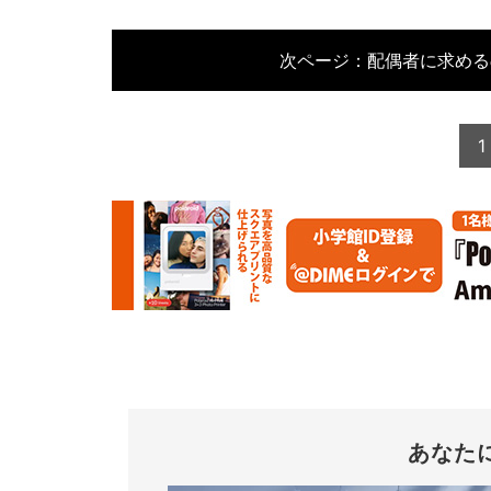
次ページ：
配偶者に求める
1
あなた