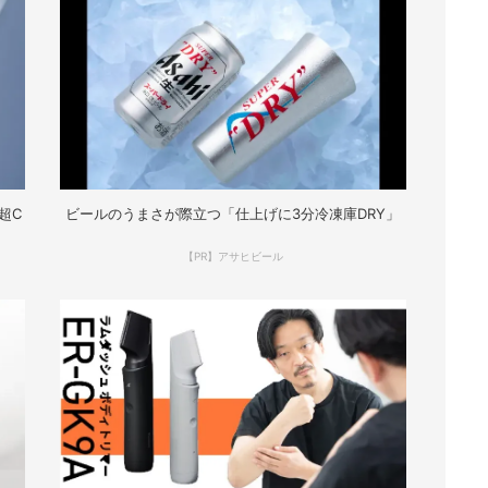
超C
ビールのうまさが際立つ「仕上げに3分冷凍庫DRY」
【PR】アサヒビール