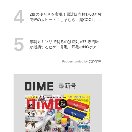
2倍の冷たさを実現！累計販売数1700万枚
突破の大ヒット！しまむら『超COOL』シ
リーズの進化がスゴい！【PR】
毎朝カミソリで剃るのは逆効果!? 専門医
が指摘するヒゲ・鼻毛・耳毛のNGケア
Recommended by
最新号