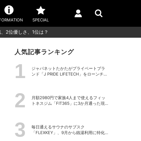
FORMATION
SPECIAL
識、2位優しさ、1位は？
人気記事ランキング
ジャパネットたかたがプライベートブラ
ンド「J PRIDE LIFETECH」をローンチ、
第1弾は水道・電源不要の充電式高圧洗浄
機
月額2980円で家族4人まで使えるフィッ
トネスジム「FIT365」に3か月通った現在
のリアルな感想
毎日通えるサウナのサブスク
「FLEXKEY」、9月から銭湯利用に特化し
たプランを月額1980円で提供開始