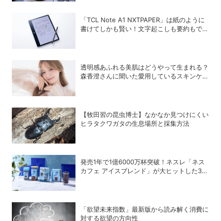
「TCL Note A1 NXTPAPER」は紙のように
書けてしかも賢い！文字起こしも要約もでき
るAIタブレットを試してみた
透明感あふれる美肌はどうやって生まれる？
森香澄さんに聞いた愛用しているスキンケア
8選
【牧田習の昆虫博士】なかなか見つけにくい
ヒラタクワガタの生息場所と採集方法
発売1年で1億6000万杯突破！ネスレ「ネス
カフェ アイスブレンド」が大ヒットした3つ
の理由
「欲望未来指数」最新版から読み解く消費に
対する欲望の方向性