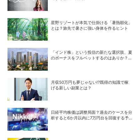
星野リゾートが本気で仕掛ける「暑熱順化」
とは？旅先で暑さに強い身体を作るヒント
「インド株」という投信の新たな選択肢、夏
のボーナスをフルベットするのはありか？な
しか？
月収50万円も夢じゃない!?既得の知識で稼
げる新しい副業とは？
日経平均株価は調整局面？過去のケースを分
析すると6か月以内に7万円台を回復する予
測も