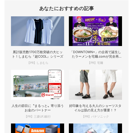
あなたにおすすめの記事
累計販売数1700万枚突破の大ヒッ
「DOWNTOWN+」の企画で誕生し
ト！しまむら『超COOL』シリーズ
たラーメンを宅麺.comが完全再
現！
【PR】しまむら
【PR】宅麺
人生の節目に〝まるっと〟寄り添う
好印象を与える大人のショーツスタ
お金のパートナー
イルは肌の見え方が重要！？
【PR】三菱UFJ銀行
【PR】パナソニック