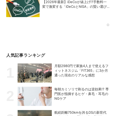
【2026年最新】iDeCoが値上げ!?手数料一
変で激変する「iDeCoとNISA」の賢い選び
方と最終結論
Rec
人気記事ランキング
月額2980円で家族4人まで使えるフ
ィットネスジム「FIT365」に3か月
通った現在のリアルな感想
毎朝カミソリで剃るのは逆効果!? 専
門医が指摘するヒゲ・鼻毛・耳毛の
NGケア
航続距離750kmを誇るDSの新世代