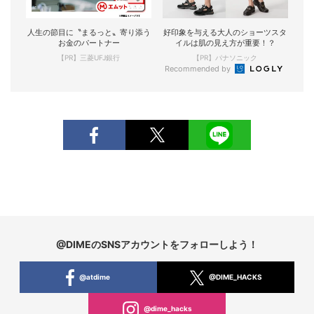
人生の節目に〝まるっと〟寄り添う
好印象を与える大人のショーツスタ
お金のパートナー
イルは肌の見え方が重要！？
【PR】三菱UFJ銀行
【PR】パナソニック
Recommended by
@DIMEのSNSアカウントをフォローしよう！
@atdime
@DIME_HACKS
@dime_hacks