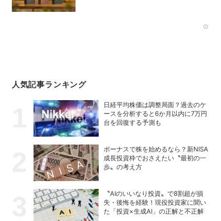
“MARK” SR-MK2」
Rec
人気記事ランキング
日経平均株価は調整局面？過去のケ
ースを分析すると6か月以内に7万円
台を回復する予測も
ボーナスで株を始めるなら？新NISA
成長投資枠でおさえたい〝最初の一
歩〟の考え方
〝AIのいいなり投資〟で8割超が損
失・後悔を経験！現役投資家に聞い
た「投資×生成AI」の正解と不正解