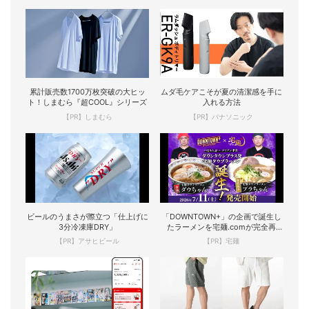
累計販売数1700万枚突破の大ヒッ
ムダ毛ケアこそが夏の清潔感を手に
ト！しまむら『超COOL』シリーズ
入れる方法
【PR】しまむら
【PR】パナソニック
ビールのうまさが際立つ「仕上げに
「DOWNTOWN+」の企画で誕生し
3分冷凍庫DRY」
たラーメンを宅麺.comが完全再
現！
【PR】アサヒビール
【PR】宅麺