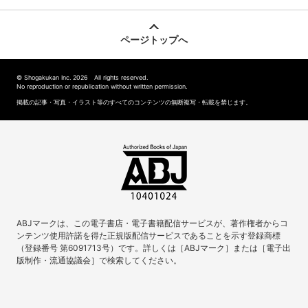
ページトップへ
© Shogakukan Inc. 2026 All rights reserved.
No reproduction or republication without written permission.
掲載の記事・写真・イラスト等のすべてのコンテンツの無断複写・転載を禁じます。
ABJマークは、この電子書店・電子書籍配信サービスが、著作権者からコ
ンテンツ使用許諾を得た正規版配信サービスであることを示す登録商標
（登録番号 第6091713号）です。詳しくは［ABJマーク］または［電子出
版制作・流通協議会］で検索してください。