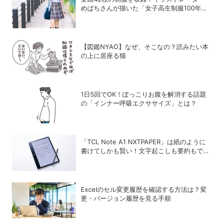
めばちさんが描いた「女子高生制服100年図
鑑」で学ぶ学生服の歴史
【図鑑NYAO】なぜ、そこなの？読みたい本
の上に居座る猫
1日5回でOK！ぽっこりお腹を解消する話題
の「インナー呼吸エクササイズ」とは？
「TCL Note A1 NXTPAPER」は紙のように
書けてしかも賢い！文字起こしも要約もでき
るAIタブレットを試してみた
Excelのセル変更履歴を確認する方法は？変
更・バージョン履歴を見る手順