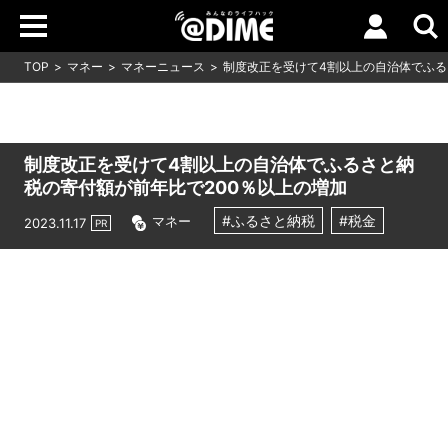
TOP
マネー
マネーニュース
制度改正を受けて4割以上の自治体でふる
制度改正を受けて4割以上の自治体でふるさと納
税の寄付額が前年比で200％以上の増加
#ふるさと納税
#税金
マネー
2023.11.17
PR
Loaded
:
16.65%
/
Unmute