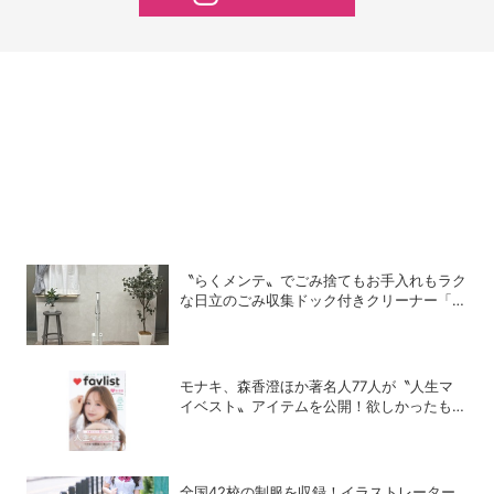
〝らくメンテ〟でごみ捨てもお手入れもラク
な日立のごみ収集ドック付きクリーナー「ら
くメンテスティック」
モナキ、森香澄ほか著名人77人が〝人生マ
イベスト〟アイテムを公開！欲しかったもの
が見つかる雑誌「favlist」好評発売中
全国42校の制服を収録！イラストレーター