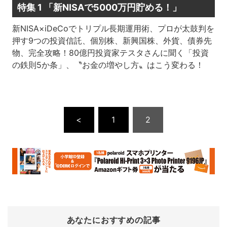
特集 1 「新NISAで5000万円貯める！」
新NISA×iDeCoでトリプル長期運用術、プロが太鼓判を
押す9つの投資信託、個別株、新興国株、外貨、債券先
物、完全攻略！80億円投資家テスタさんに聞く「投資
の鉄則5か条」、〝お金の増やし方〟はこう変わる！
<
1
2
あなたにおすすめの記事