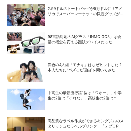
2.99ドルのトートバッグが5万ドルに!?アメ
リカでスーパーマーケットの限定グッズが争
奪戦に
98言語対応のAIグラス「INMO GO3」は会
話の概念を変える翻訳デバイスだった！
異色の4人組「モナキ」はなぜヒットした？
本人たちに”バズった理由”を聞いてみた
中高生の最新流行語1位は「ワホー」、中学
生の2位は「それな」、高校生の2位は？
高品質なラベル作成ができるキングジムのス
タリッシュなラベルプリンター「テプラPRO