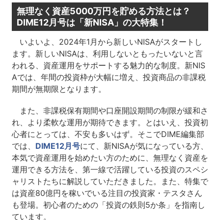
無理なく資産5000万円を貯める方法とは？
DIME12月号は「新NISA」の大特集！
いよいよ、2024年1月から新しいNISAがスタートし
ます。新しいNISAは、利用しないともったいないと言
われる、資産運用をサポートする魅力的な制度。新NIS
Aでは、年間の投資枠が大幅に増え、投資商品の非課税
期間が無期限となります。
また、非課税保有期間や口座開設期間の制限が緩和さ
れ、より柔軟な運用が期待できます。とはいえ、投資初
心者にとっては、不安も多いはず。そこでDIME編集部
では、
DIME12月号
にて、新NISAが気になっている方、
本気で資産運用を始めたい方のために、無理なく資産を
運用できる方法を、第一線で活躍している投資のスペシ
ャリストたちに解説していただきました。また、特集で
は資産80億円を稼いでいる注目の投資家・テスタさん
も登場。初心者のための「投資の鉄則5か条」を指南し
ています。