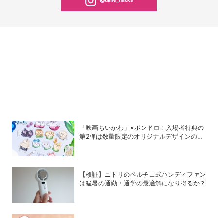
@dime_hacks
「映画ちいかわ」×ボンドロ！入場者特典の
第2弾は数量限定のオリジナルデザインのボ
ンドロに
【検証】ニトリのペルチェ式ハンディファン
は猛暑の通勤・通学の最適解になり得るか？