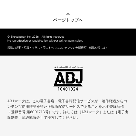
ページトップへ
© Shogakukan Inc. 2026 All rights reserved.
No reproduction or republication without written permission.
掲載の記事・写真・イラスト等のすべてのコンテンツの無断複写・転載を禁じます。
ABJマークは、この電子書店・電子書籍配信サービスが、著作権者からコ
ンテンツ使用許諾を得た正規版配信サービスであることを示す登録商標
（登録番号 第6091713号）です。詳しくは［ABJマーク］または［電子出
版制作・流通協議会］で検索してください。