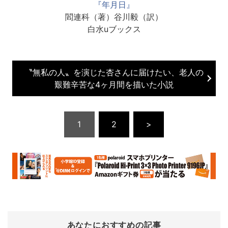
『年月日』
閻連科（著）谷川毅（訳）
白水uブックス
〝無私の人〟を演じた杏さんに届けたい、老人の
艱難辛苦な4ヶ月間を描いた小説
1
2
>
あなたにおすすめの記事