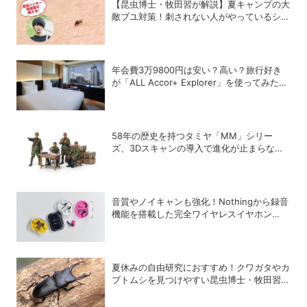
【昆虫博士・牧田習が解説】夏キャンプの大
敵ブユ対策！刺されない人がやっているシン
プル習慣
年会費3万9800円は安い？高い？旅行好き
が「ALL Accor+ Explorer」を使ってみたら
予想以上だった
58年の歴史を持つタミヤ「MM」シリー
ズ、3Dスキャンの導入で進化が止まらな
い！
音質やノイキャンも強化！Nothingから録音
機能を搭載した完全ワイヤレスイヤホン
「Ear (3a)」が登場
夏休みの自由研究におすすめ！クワガタやカ
ブトムシを見つけやすい昆虫博士・牧田習さ
んの虫とり攻略本が面白い