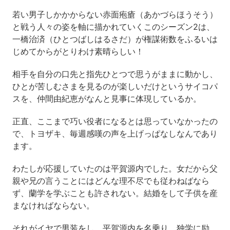
若い男子しかかからない赤面疱瘡（あかづらほうそう）
と戦う人々の姿を軸に描かれていくこのシーズン2は、
一橋治済（ひとつばしはるさだ）が権謀術数をふるいは
じめてからがとりわけ素晴らしい！
相手を自分の口先と指先ひとつで思うがままに動かし、
ひとが苦しむさまを見るのが楽しいだけというサイコパ
スを、仲間由紀恵がなんと見事に体現しているか。
正直、ここまで巧い役者になるとは思っていなかったの
で、トヨザキ、毎週感嘆の声を上げっぱなしなんであり
ます。
わたしが応援していたのは平賀源内でした。女だから父
親や兄の言うことにはどんな理不尽でも従わねばなら
ず、蘭学を学ぶことも許されない。結婚をして子供を産
まなければならない。
それがイヤで男装をし、平賀源内を名乗り、独学に励