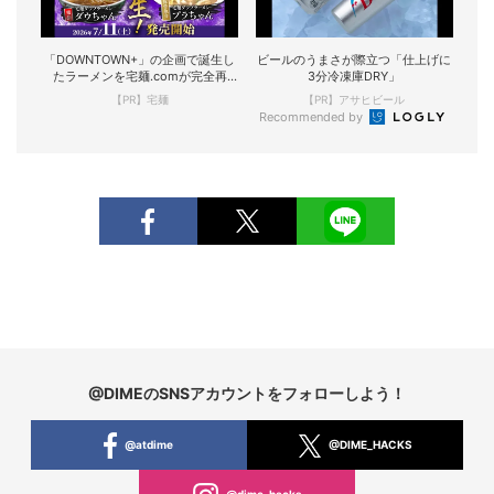
「DOWNTOWN+」の企画で誕生し
ビールのうまさが際立つ「仕上げに
たラーメンを宅麺.comが完全再
3分冷凍庫DRY」
現！
【PR】宅麺
【PR】アサヒビール
Recommended by
@DIMEのSNSアカウントをフォローしよう！
@atdime
@DIME_HACKS