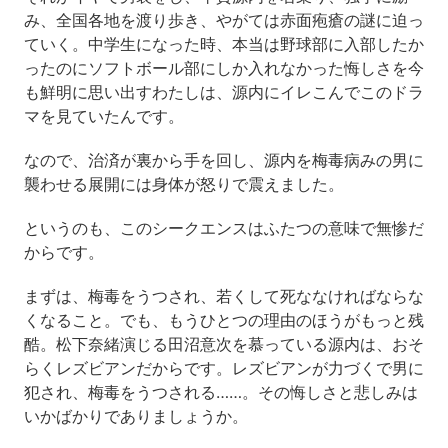
み、全国各地を渡り歩き、やがては赤面疱瘡の謎に迫っ
ていく。中学生になった時、本当は野球部に入部したか
ったのにソフトボール部にしか入れなかった悔しさを今
も鮮明に思い出すわたしは、源内にイレこんでこのドラ
マを見ていたんです。
なので、治済が裏から手を回し、源内を梅毒病みの男に
襲わせる展開には身体が怒りで震えました。
というのも、このシークエンスはふたつの意味で無惨だ
からです。
まずは、梅毒をうつされ、若くして死ななければならな
くなること。でも、もうひとつの理由のほうがもっと残
酷。松下奈緒演じる田沼意次を慕っている源内は、おそ
らくレズビアンだからです。レズビアンが力づくで男に
犯され、梅毒をうつされる……。その悔しさと悲しみは
いかばかりでありましょうか。