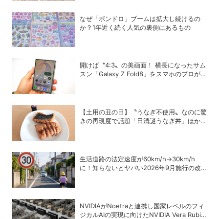
なぜ「ボンドロ」ブームは拡大し続けるの
か？1年近く続く人気の裏側にあるもの
開けば〝4:3〟の美画面！ 横長になったサム
スン「Galaxy Z Fold8」をスマホのプロがチ
ェック！
【土用の丑の日】〝うなぎ不使用〟なのに驚
きの再現度で話題「日清謎うなぎ丼」ほか、
蒲焼風食品を徹底検証
生活道路の法定速度が60km/h→30km/h
に！知らないとヤバい2026年9月施行の改
正内容を弁護士が解説
NVIDIAがNoetraと連携し国家レベルのフィ
ジカルAIの実現に向けたNVIDIA Vera Rubin