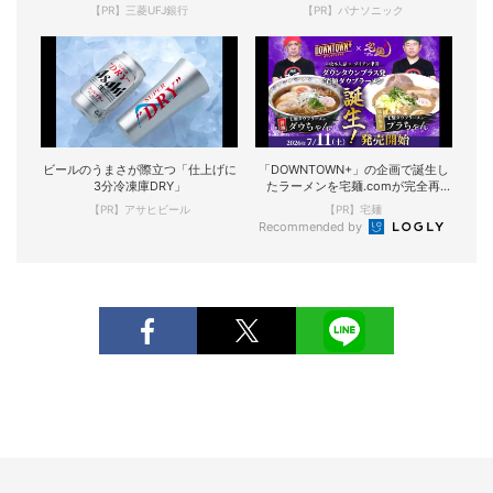
【PR】三菱UFJ銀行
【PR】パナソニック
ビールのうまさが際立つ「仕上げに
「DOWNTOWN+」の企画で誕生し
3分冷凍庫DRY」
たラーメンを宅麺.comが完全再
現！
【PR】アサヒビール
【PR】宅麺
Recommended by