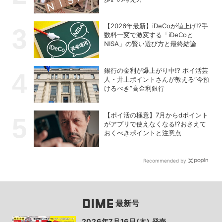
【2026年最新】iDeCoが値上げ!?手
数料一変で激変する「iDeCoと
NISA」の賢い選び方と最終結論
銀行の金利が爆上がり中!? ポイ活芸
人・井上ポイントさんが教える“今預
けるべき”高金利銀行
【ポイ活の極意】7月からdポイント
がアプリで使えなくなる!?おさえて
おくべきポイントと注意点
Recommended by
最新号
2026年7月16日(木) 発売