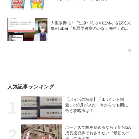
大重版御礼！〝生きづらさの正体〟を説く人
気VTuber「犯罪学教室のかなえ先生」の正
体
Rec
人気記事ランキング
【ポイ活の極意】「dポイント増
量」の8月が来た！今からでも間に
合う攻略法は？
ボーナスで株を始めるなら？新NISA
成長投資枠でおさえたい〝最初の一
歩〟の考え方