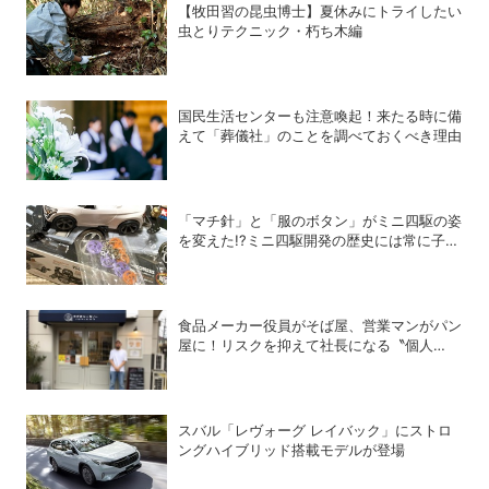
【牧田習の昆虫博士】夏休みにトライしたい
虫とりテクニック・朽ち木編
国民生活センターも注意喚起！来たる時に備
えて「葬儀社」のことを調べておくべき理由
「マチ針」と「服のボタン」がミニ四駆の姿
を変えた!?ミニ四駆開発の歴史には常に子ど
もたちのアイデアがあった！
食品メーカー役員がそば屋、営業マンがパン
屋に！リスクを抑えて社長になる〝個人
M&A〟成功の秘策
スバル「レヴォーグ レイバック」にストロ
ングハイブリッド搭載モデルが登場