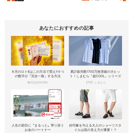
あなたにおすすめの記事
８月のロト6はこの方法で買え!!６つ
累計販売数1700万枚突破の大ヒッ
の数字が『完全一致』する方法
ト！しまむら『超COOL』シリーズ
株式会社MURA
【PR】しまむら
人生の節目に〝まるっと〟寄り添う
好印象を与える大人のショーツスタ
お金のパートナー
イルは肌の見え方が重要！？