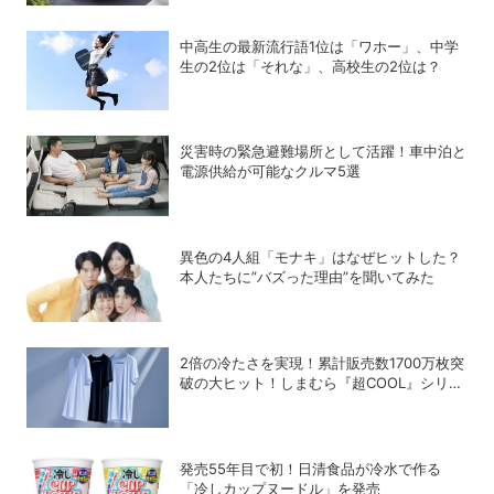
中高生の最新流行語1位は「ワホー」、中学
生の2位は「それな」、高校生の2位は？
災害時の緊急避難場所として活躍！車中泊と
電源供給が可能なクルマ5選
異色の4人組「モナキ」はなぜヒットした？
本人たちに”バズった理由”を聞いてみた
2倍の冷たさを実現！累計販売数1700万枚突
破の大ヒット！しまむら『超COOL』シリー
ズの進化がスゴい！【PR】
発売55年目で初！日清食品が冷水で作る
「冷しカップヌードル」を発売