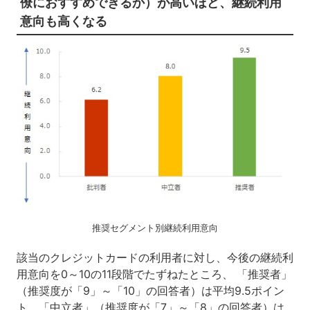
僚におすすめできるか）が高いほど、継続利用
意向も高くなる
推奨セグメント別継続利用意向
該当のクレジットカードの利用者に対し、今後の継続利
用意向を0～10の11段階でたずねたところ、 「推奨者」
（推奨度が「9」～「10」の回答者）は平均9.5ポイン
ト、「中立者」（推奨度が「7」～「8」の回答者）は