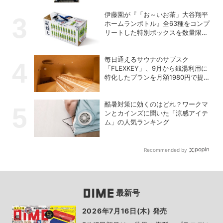
伊藤園が『「お～いお茶」大谷翔平
ホームランボトル』全63種をコンプ
リートした特別ボックスを数量限定
で販売
毎日通えるサウナのサブスク
「FLEXKEY」、9月から銭湯利用に
特化したプランを月額1980円で提供
開始
酷暑対策に効くのはどれ？ワークマ
ンとカインズに聞いた「涼感アイテ
ム」の人気ランキング
Recommended by
最新号
2026年7月16日(木) 発売