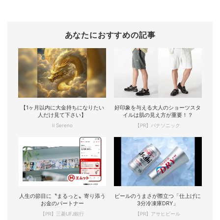
あなたにおすすめの記事
【1ヶ月以内に大金持ちになりたい
好印象を与える大人のショーツスタ
人だけ見て下さい】
イルは肌の見え方が重要！？
Il Sereno
【PR】パナソニック
人生の節目に〝まるっと〟寄り添う
ビールのうまさが際立つ「仕上げに
お金のパートナー
3分冷凍庫DRY」
【PR】三菱UFJ銀行
【PR】アサヒビール