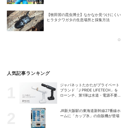
【牧田習の昆虫博士】なかなか見つけにくい
ヒラタクワガタの生息場所と採集方法
Rec
人気記事ランキング
ジャパネットたかたがプライベート
ブランド「J PRIDE LIFETECH」を
ローンチ、第1弾は水道・電源不要
の充電式高圧洗浄機
JR新大阪駅の東海道新幹線27番線ホ
ームに「カップ氷」の自販機が登場