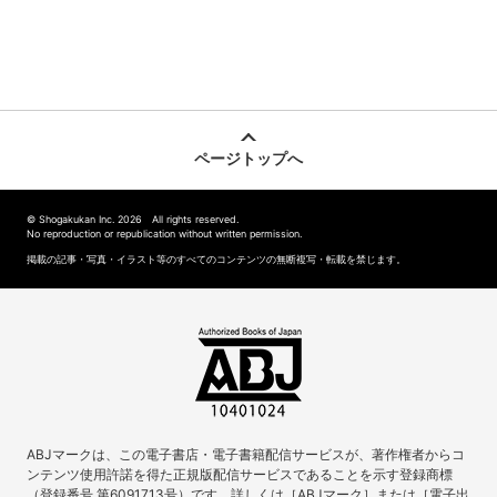
ページトップへ
© Shogakukan Inc. 2026 All rights reserved.
No reproduction or republication without written permission.
掲載の記事・写真・イラスト等のすべてのコンテンツの無断複写・転載を禁じます。
ABJマークは、この電子書店・電子書籍配信サービスが、著作権者からコ
ンテンツ使用許諾を得た正規版配信サービスであることを示す登録商標
（登録番号 第6091713号）です。詳しくは［ABJマーク］または［電子出