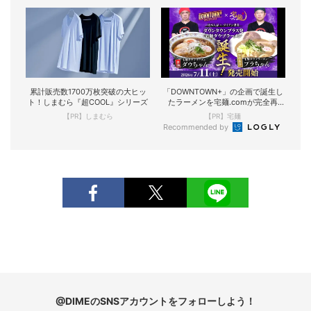
累計販売数1700万枚突破の大ヒッ
「DOWNTOWN+」の企画で誕生し
ト！しまむら『超COOL』シリーズ
たラーメンを宅麺.comが完全再
現！
【PR】しまむら
【PR】宅麺
Recommended by
@DIMEのSNSアカウントをフォローしよう！