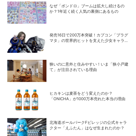
なぜ「ボンドロ」ブームは拡大し続けるの
か？1年近く続く人気の裏側にあるもの
発売16日で200万本突破！カプコン「プラグ
マタ」の世界的ヒットを支えた少女キャラの
存在
狭いのに意外と住みやすい！いま「狭小戸建
て」が注目されている理由
ヒカキンは麦茶をどう変えたのか？
「ONICHA」が1000万本売れた本当の理由
北海道ボールパークFビレッジの公式キャラ
クター「えふたん」はなぜ生まれたのか？