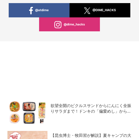
@atdime
@DIME_HACKS
@dime_hacks
欲望全開のピクルスサンドからにんにく全振
りサラダまで！ドンキの「偏愛めし」から激
アツの新作が登場
【昆虫博士・牧田習が解説】夏キャンプの大