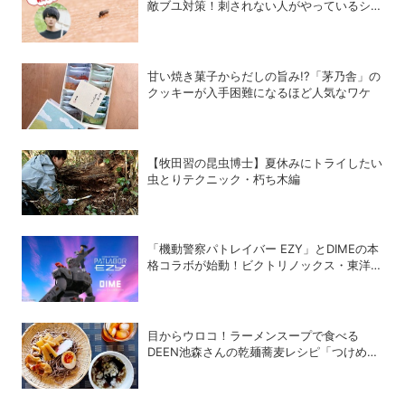
敵ブユ対策！刺されない人がやっているシン
プル習慣
甘い焼き菓子からだしの旨み!?「茅乃舎」の
クッキーが入手困難になるほど人気なワケ
【牧田習の昆虫博士】夏休みにトライしたい
虫とりテクニック・朽ち木編
「機動警察パトレイバー EZY」とDIMEの本
格コラボが始動！ビクトリノックス・東洋ス
チール・WILDTHINGS・空調服®との限定ア
イテムついに公開
目からウロコ！ラーメンスープで食べる
DEEN池森さんの乾麺蕎麦レシピ「つけめん
風つけそば」が激うまだった