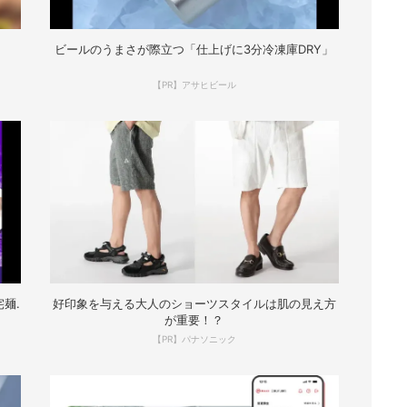
ビールのうまさが際立つ「仕上げに3分冷凍庫DRY」
【PR】アサヒビール
麺.
好印象を与える大人のショーツスタイルは肌の見え方
が重要！？
【PR】パナソニック