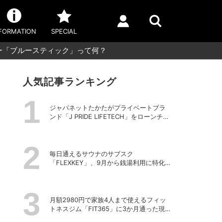
FORMATION
SPECIAL
ー「ブルースティック」って何？
人気記事ランキング
ジャパネットたかたがプライベートブラ
ンド「J PRIDE LIFETECH」をローンチ、
第1弾は水道・電源不要の充電式高圧洗浄
機
毎日通えるサウナのサブスク
「FLEXKEY」、9月から銭湯利用に特化し
たプランを月額1980円で提供開始
月額2980円で家族4人まで使えるフィッ
トネスジム「FIT365」に3か月通った現在
のリアルな感想