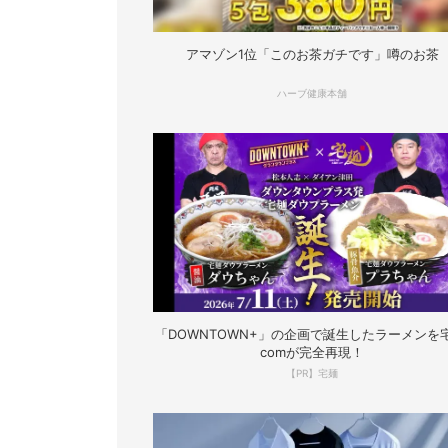
アマゾン1位「このお茶ガチです」噂のお茶
ハーブ健康本舗
「DOWNTOWN+」の企画で誕生したラーメンを宅
comが完全再現！
【PR】宅麺