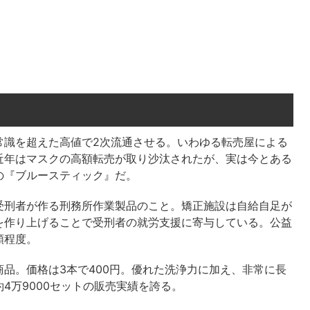
識を超えた高値で2次流通させる。いわゆる転売屋による
近年はマスクの高額転売が取り沙汰されたが、実は今とある
の『ブルースティック』だ。
刑者が作る刑務所作業製品のこと。矯正施設は自給自足が
を作り上げることで受刑者の就労支援に寄与している。公益
額程度。
品。価格は3本で400円。優れた洗浄力に加え、非常に長
4万9000セットの販売実績を誇る。