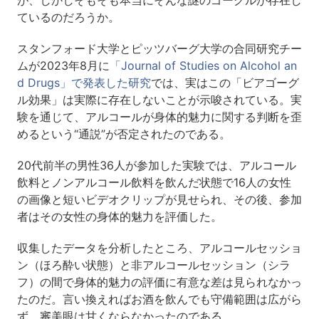
ているのだろうか。
スタンフォード大学とピッツバーグ大学の合同研究チー
ムが2023年8月に
「Journal of Studies on Alcohol an
d Drugs」で発表した研究
では、実はこの「ビアゴーグ
ル効果」は実際に存在しないことが示唆されている。実
験を通じて、アルコールが身体的魅力に関する判断を歪
めるという“通説”が否定されたのである。
20代前半の男性36人が参加した実験では、アルコール
飲料とノンアルコール飲料を飲んだ状態で16人の女性
の画像と短いビデオクリップが見せられ、その後、参加
者はその女性の身体的魅力を評価した。
収集したデータを分析したところ、アルコールセッショ
ン（ほろ酔い状態）と非アルコールセッション（シラ
フ）の間で身体的魅力の評価に有意な差は見られなかっ
たのだ。言い換えればお酒を飲んでも守備範囲は広がら
ず、審美眼は甘くならなかったのである。