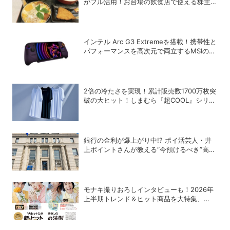
がフル活用！お台場の飲食店で使える株主優
待銘柄まとめ
インテル Arc G3 Extremeを搭載！携帯性と
パフォーマンスを高次元で両立するMSIの8
型ポータブルゲーミングPC「Claw 8 EX AI+
CG3EM」
2倍の冷たさを実現！累計販売数1700万枚突
破の大ヒット！しまむら『超COOL』シリー
ズの進化がスゴい！【PR】
銀行の金利が爆上がり中!? ポイ活芸人・井
上ポイントさんが教える“今預けるべき”高金
利銀行
モナキ撮りおろしインタビューも！2026年
上半期トレンド＆ヒット商品を大特集、
DIME最新号は7/15発売！