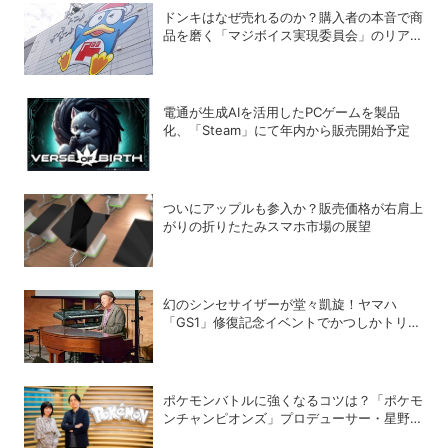
ドンキはなぜ売れるのか？購入者の本音で商
品を磨く「マジボイス実現委員会」のリアル
な会議に潜入
電通が生成AIを活用したPCゲームを製品
化、「Steam」にて年内から販売開始予定
ついにアップルも参入か？販売価格が右肩上
がりの折りたたみスマホ市場の展望
幻のシンセサイザーが堂々凱旋！ヤマハ
「GS1」修復記念イベントでかつしかトリオ
の向谷実さんが胸熱トーク
ポケモンバトルに強くなるコツは？「ポケモ
ンチャンピオンズ」プロデューサー・星野正
昭と女流棋士・香川愛生の特別対談が実現！