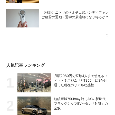
【検証】ニトリのペルチェ式ハンディファン
は猛暑の通勤・通学の最適解になり得るか？
Rec
人気記事ランキング
月額2980円で家族4人まで使えるフ
ィットネスジム「FIT365」に3か月
通った現在のリアルな感想
航続距離750kmを誇るDSの新世代
フラッグシップEVセダン「N°8」の
全貌