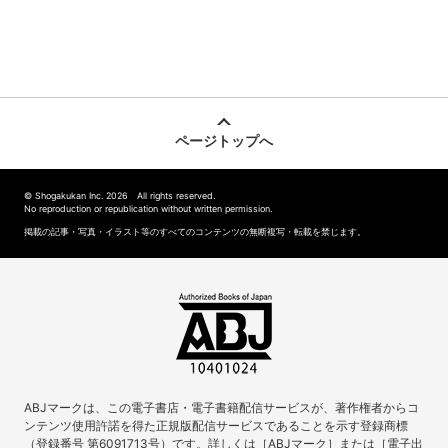
ページトップへ
© Shogakukan Inc. 2026 All rights reserved.
No reproduction or republication without written permission.
掲載の記事・写真・イラスト等のすべてのコンテンツの無断複写・転載を禁じます。
ABJマークは、この電子書店・電子書籍配信サービスが、著作権者からコ
ンテンツ使用許諾を得た正規版配信サービスであることを示す登録商標
（登録番号 第6091713号）です。詳しくは［ABJマーク］または［電子出