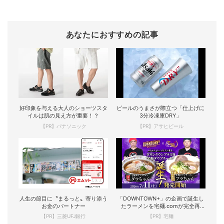
あなたにおすすめの記事
好印象を与える大人のショーツスタ
ビールのうまさが際立つ「仕上げに
イルは肌の見え方が重要！？
3分冷凍庫DRY」
【PR】パナソニック
【PR】アサヒビール
人生の節目に〝まるっと〟寄り添う
「DOWNTOWN+」の企画で誕生し
お金のパートナー
たラーメンを宅麺.comが完全再
現！
【PR】三菱UFJ銀行
【PR】宅麺