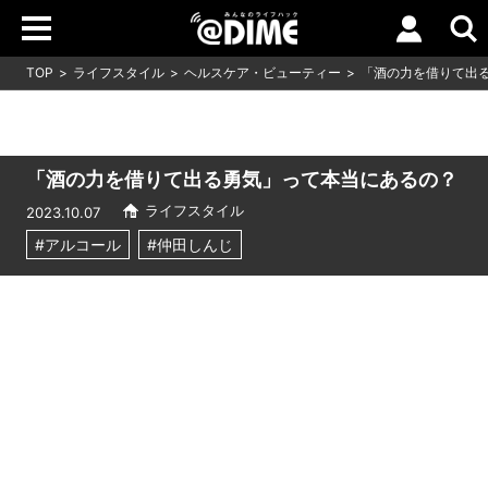
TOP
ライフスタイル
ヘルスケア・ビューティー
「酒の力を借りて出
「酒の力を借りて出る勇気」って本当にあるの？
ライフスタイル
2023.10.07
#アルコール
#仲田しんじ
Loaded
:
10.51%
/
Unmute