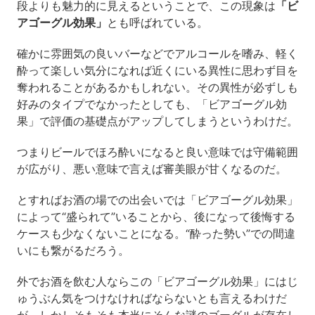
段よりも魅力的に見えるということで、この現象は
「ビ
アゴーグル効果」
とも呼ばれている。
確かに雰囲気の良いバーなどでアルコールを嗜み、軽く
酔って楽しい気分になれば近くにいる異性に思わず目を
奪われることがあるかもしれない。その異性が必ずしも
好みのタイプでなかったとしても、「ビアゴーグル効
果」で評価の基礎点がアップしてしまうというわけだ。
つまりビールでほろ酔いになると良い意味では守備範囲
が広がり、悪い意味で言えば審美眼が甘くなるのだ。
とすればお酒の場での出会いでは「ビアゴーグル効果」
によって“盛られて”いることから、後になって後悔する
ケースも少なくないことになる。“酔った勢い”での間違
いにも繋がるだろう。
外でお酒を飲む人ならこの「ビアゴーグル効果」にはじ
ゅうぶん気をつけなければならないとも言えるわけだ
が、しかしそもそも本当にそんな謎のゴーグルが存在し