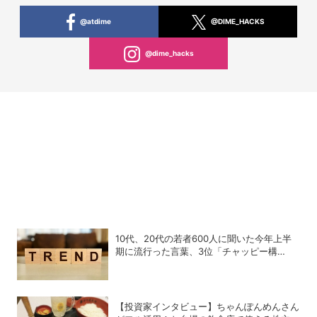
@atdime
@DIME_HACKS
@dime_hacks
10代、20代の若者600人に聞いた今年上半
期に流行った言葉、3位「チャッピー構
文」、2位「メロい」、1位は？
【投資家インタビュー】ちゃんぽんめんさん