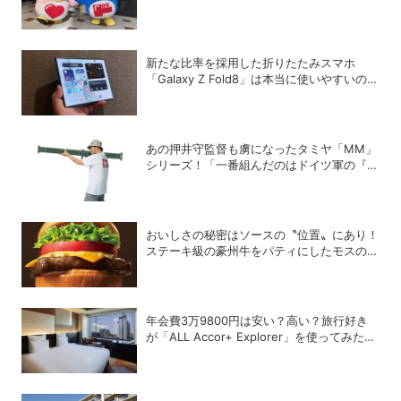
新たな比率を採用した折りたたみスマホ
「Galaxy Z Fold8」は本当に使いやすいの
か？
あの押井守監督も虜になったタミヤ「MM」
シリーズ！「一番組んだのはドイツ軍の『IV
号戦車』」と思い出を語る
おいしさの秘密はソースの〝位置〟にあり！
ステーキ級の豪州牛をパティにしたモスの
「ブラックアンガスバーガー」は今すぐ食べ
るべし!!
年会費3万9800円は安い？高い？旅行好き
が「ALL Accor+ Explorer」を使ってみたら
予想以上だった