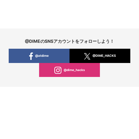
@DIMEのSNSアカウントをフォローしよう！
@atdime
@DIME_HACKS
@dime_hacks