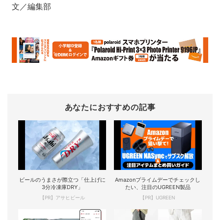
文／編集部
あなたにおすすめの記事
ビールのうまさが際立つ「仕上げに
Amazonプライムデーでチェックし
3分冷凍庫DRY」
たい、注目のUGREEN製品
【PR】アサヒビール
【PR】UGREEN