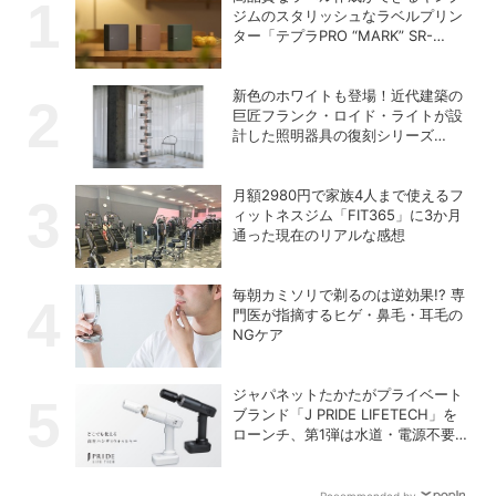
ジムのスタリッシュなラベルプリン
ター「テプラPRO “MARK” SR-
MK2」
新色のホワイトも登場！近代建築の
巨匠フランク・ロイド・ライトが設
計した照明器具の復刻シリーズ
「TALIESIN」
月額2980円で家族4人まで使えるフ
ィットネスジム「FIT365」に3か月
通った現在のリアルな感想
毎朝カミソリで剃るのは逆効果!? 専
門医が指摘するヒゲ・鼻毛・耳毛の
NGケア
ジャパネットたかたがプライベート
ブランド「J PRIDE LIFETECH」を
ローンチ、第1弾は水道・電源不要
の充電式高圧洗浄機