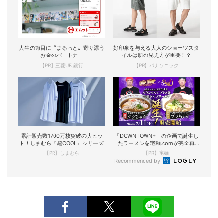
人生の節目に〝まるっと〟寄り添う
好印象を与える大人のショーツスタ
お金のパートナー
イルは肌の見え方が重要！？
【PR】三菱UFJ銀行
【PR】パナソニック
累計販売数1700万枚突破の大ヒッ
「DOWNTOWN+」の企画で誕生し
ト！しまむら『超COOL』シリーズ
たラーメンを宅麺.comが完全再
現！
【PR】しまむら
【PR】宅麺
Recommended by