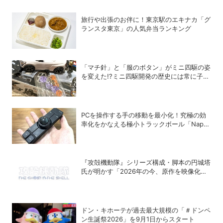
旅行や出張のお伴に！東京駅のエキナカ「グ
ランスタ東京」の人気弁当ランキング
「マチ針」と「服のボタン」がミニ四駆の姿
を変えた!?ミニ四駆開発の歴史には常に子ど
もたちのアイデアがあった！
PCを操作する手の移動を最小化！究極の効
率化をかなえる極小トラックボール「Nape
Pro」をレビュー
『攻殻機動隊』シリーズ構成・脚本の円城塔
氏が明かす「2026年の今、原作を映像化す
る意味」
ドン・キホーテが過去最大規模の「＃ドンペ
ン生誕祭2026」を9月1日からスタート