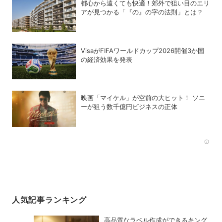
都心から遠くても快適！郊外で狙い目のエリ
アが見つかる「『の』の字の法則」とは？
VisaがFIFAワールドカップ2026開催3か国
の経済効果を発表
映画「マイケル」が空前の大ヒット！ ソニ
ーが狙う数千億円ビジネスの正体
Rec
人気記事ランキング
高品質なラベル作成ができるキング