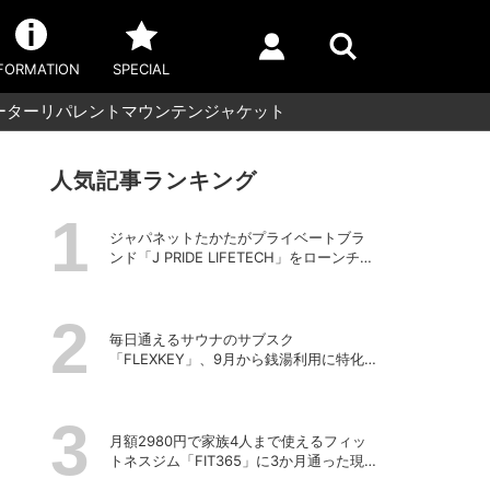
FORMATION
SPECIAL
ウォーターリパレントマウンテンジャケット
人気記事ランキング
ジャパネットたかたがプライベートブラ
ンド「J PRIDE LIFETECH」をローンチ、
第1弾は水道・電源不要の充電式高圧洗浄
機
毎日通えるサウナのサブスク
「FLEXKEY」、9月から銭湯利用に特化し
たプランを月額1980円で提供開始
月額2980円で家族4人まで使えるフィッ
トネスジム「FIT365」に3か月通った現在
のリアルな感想