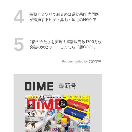
毎朝カミソリで剃るのは逆効果!? 専門医
が指摘するヒゲ・鼻毛・耳毛のNGケア
2倍の冷たさを実現！累計販売数1700万枚
突破の大ヒット！しまむら『超COOL』シ
リーズの進化がスゴい！【PR】
Recommended by
最新号