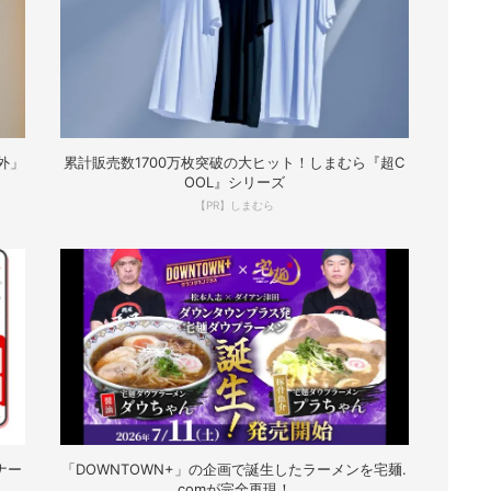
外」
累計販売数1700万枚突破の大ヒット！しまむら『超C
OOL』シリーズ
【PR】しまむら
ナー
「DOWNTOWN+」の企画で誕生したラーメンを宅麺.
comが完全再現！