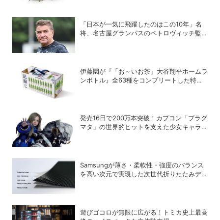
「日本が一気に飛躍したのはこの10年」名
将、名古屋グランパスのペトロヴィッチ監督
が考える日本の進化と課題
伊藤園が『「お～いお茶」大谷翔平ホームラ
ンボトル』全63種をコンプリートした特別
ボックスを数量限定で販売
発売16日で200万本突破！カプコン「プラグ
マタ」の世界的ヒットを支えた少女キャラの
存在
Samsungが薄さ・柔軟性・強度のバランス
を高い次元で実現した次世代折りたたみデバ
イス向けの新技術「Flex Titanium」を開発
遊びゴコロが無限に広がる！トミカ史上最高