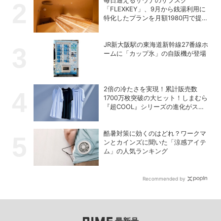
毎日通えるサウナのサブスク
「FLEXKEY」、9月から銭湯利用に
特化したプランを月額1980円で提供
開始
JR新大阪駅の東海道新幹線27番線ホ
ームに「カップ氷」の自販機が登場
2倍の冷たさを実現！累計販売数
1700万枚突破の大ヒット！しまむら
『超COOL』シリーズの進化がスゴ
い！【PR】
酷暑対策に効くのはどれ？ワークマ
ンとカインズに聞いた「涼感アイテ
ム」の人気ランキング
Recommended by