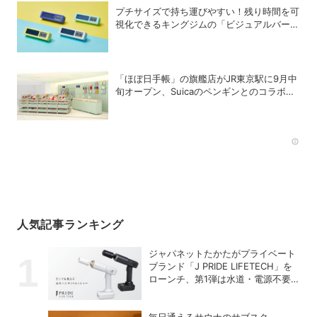
プチサイズで持ち運びやすい！残り時間を可
視化できるキングジムの「ビジュアルバータ
イマー」
「ほぼ日手帳」の旗艦店がJR東京駅に9月中
旬オープン、Suicaのペンギンとのコラボ商
品も販売
Rec
人気記事ランキング
ジャパネットたかたがプライベート
ブランド「J PRIDE LIFETECH」を
ローンチ、第1弾は水道・電源不要
の充電式高圧洗浄機