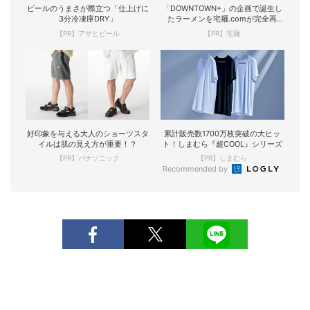
ビールのうまさが際立つ「仕上げに
「DOWNTOWN+」の企画で誕生し
3分冷凍庫DRY」
たラーメンを宅麺.comが完全再
現！
【PR】アサヒビール
【PR】宅麺
好印象を与える大人のショーツスタ
累計販売数1700万枚突破の大ヒッ
イルは肌の見え方が重要！？
ト！しまむら『超COOL』シリーズ
【PR】パナソニック
【PR】しまむら
Recommended by