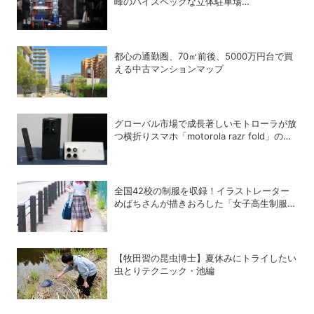
峰のハイスペックな立体駐車場
「Automated Tomica PARKING with
showroom」が爆誕
都心の通勤圏、70㎡前後、5000万円台で買
える中古マンションマップ
グローバル市場で成長著しいモトローラが放
つ横折りスマホ「motorola razr fold」の戦
略的な位置づけ
全国42校の制服を収録！イラストレーター
めばちさんが描きおろした「女子高生制服
100年図鑑」で学ぶ学生服の歴史
【牧田習の昆虫博士】夏休みにトライしたい
虫とりテクニック・池編