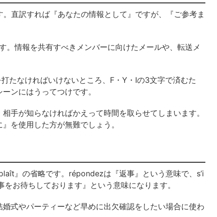
on』の略語です。直訳すれば『あなたの情報として』ですが、『ご参考ま
です。情報を共有すべきメンバーに向けたメールや、転送メ
0回もキーを打たなければいけないところ、F・Y・Iの3文字で済むた
シーンにはうってつけです。
、相手が知らなければかえって時間を取らせてしまいます。
に』を使用した方が無難でしょう。
us plaît』の省略です。répondezは『返事』という意味で、s’i
まり『お返事をお待ちしております』という意味になります。
結婚式やパーティーなど早めに出欠確認をしたい場合に使わ