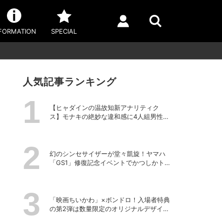
FORMATION
SPECIAL
人気記事ランキング
【ヒャダインの温故知新アナリティク
ス】モナキの絶妙な違和感に4人組男性グ
ループの歴史を振り返る
幻のシンセサイザーが堂々凱旋！ヤマハ
「GS1」修復記念イベントでかつしかトリ
オの向谷実さんが胸熱トーク
「映画ちいかわ」×ボンドロ！入場者特典
の第2弾は数量限定のオリジナルデザイン
のボンドロに