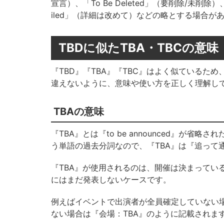
宣言）、「To Be Deleted」（要削除/未削除）、「
iled」（詳細は改めて）などの略とする場合が
TBDに似たTBA・TBCの意味
『TBD』『TBA』『TBC』はよく似ているた
違えないように、意味や使い方を正しく理解し
TBAの意味
『TBA』とは『to be announced』が省略さ
う単語の過去分詞なので、『TBA』は『追って
『TBA』が使用されるのは、開催は決まってい
にはまだ発表しないケースです。
例えばイベントで出演者が全員確定していない
ない場合は『会場：TBA』のように記載されま