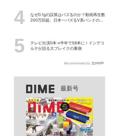
なぜ0.1gの誤算はバズるのか？動画再生数
200万回超、日本一バズるV系バンドの打
算的戦略
テレビ出演0本→半年で58本に！ドンデコ
ルテが語る大ブレイクの裏側
Recommended by
最新号