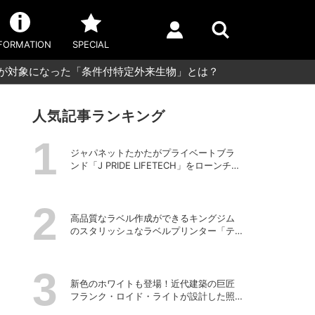
FORMATION
SPECIAL
ニが対象になった「条件付特定外来生物」とは？
人気記事ランキング
ジャパネットたかたがプライベートブラ
ンド「J PRIDE LIFETECH」をローンチ、
第1弾は水道・電源不要の充電式高圧洗浄
機
高品質なラベル作成ができるキングジム
のスタリッシュなラベルプリンター「テ
プラPRO “MARK” SR-MK2」
新色のホワイトも登場！近代建築の巨匠
フランク・ロイド・ライトが設計した照
明器具の復刻シリーズ「TALIESIN」