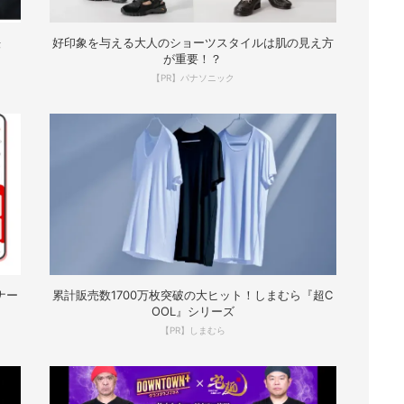
法
好印象を与える大人のショーツスタイルは肌の見え方
が重要！？
【PR】パナソニック
ナー
累計販売数1700万枚突破の大ヒット！しまむら『超C
OOL』シリーズ
【PR】しまむら