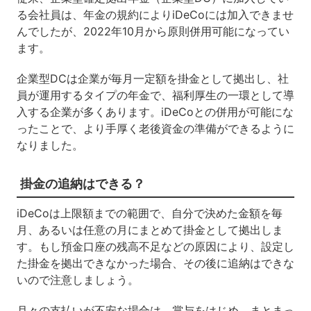
る会社員は、年金の規約により
iDeCo
には加入できませ
んでしたが、
2022
年
10
月から原則併用可能になってい
ます。
企業型
DC
は企業が毎月一定額を掛金として拠出し、社
員が運用するタイプの年金で、福利厚生の一環として導
入する企業が多くあります。
iDeCo
との併用が可能にな
ったことで、より手厚く老後資金の準備ができるように
なりました。
掛金の追納はできる？
iDeCo
は上限額までの範囲で、自分で決めた金額を毎
月、あるいは任意の月にまとめて掛金として拠出しま
す。もし預金口座の残高不足などの原因により、設定し
た掛金を拠出できなかった場合、その後に追納はできな
いので注意しましょう。
月々の支払いが不安な場合は、賞与をはじめ、まとまっ