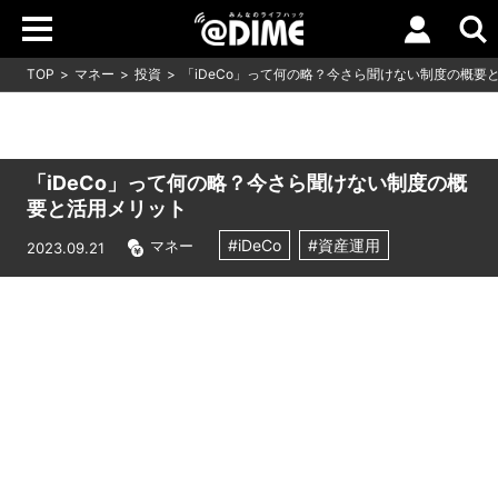
TOP
マネー
投資
「iDeCo」って何の略？今さら聞けない制度の概要
「iDeCo」って何の略？今さら聞けない制度の概
要と活用メリット
#iDeCo
#資産運用
マネー
2023.09.21
Loaded
:
8.64%
/
Unmute