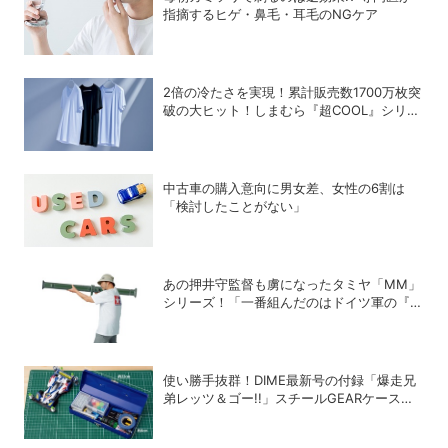
指摘するヒゲ・鼻毛・耳毛のNGケア
2倍の冷たさを実現！累計販売数1700万枚突
破の大ヒット！しまむら『超COOL』シリー
ズの進化がスゴい！【PR】
中古車の購入意向に男女差、女性の6割は
「検討したことがない」
あの押井守監督も虜になったタミヤ「MM」
シリーズ！「一番組んだのはドイツ軍の『IV
号戦車』」と思い出を語る
使い勝手抜群！DIME最新号の付録「爆走兄
弟レッツ＆ゴー!!」スチールGEARケースは
どう使いこなす？