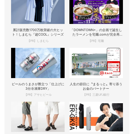
累計販売数1700万枚突破の大ヒッ
「DOWNTOWN+」の企画で誕生し
ト！しまむら『超COOL』シリーズ
たラーメンを宅麺.comが完全再
現！
【PR】しまむら
【PR】宅麺
ビールのうまさが際立つ「仕上げに
人生の節目に〝まるっと〟寄り添う
3分冷凍庫DRY」
お金のパートナー
【PR】アサヒビール
【PR】三菱UFJ銀行