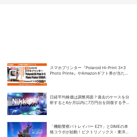
スマホプリンター『Polaroid Hi-Print 3×3
Photo Printe』やAmazonギフト券が当た
る！プレゼントキャンペーンがスタート【8
月26日締切】
日経平均株価は調整局面？過去のケースを分
析すると6か月以内に7万円台を回復する予
測も
「機動警察パトレイバー EZY」とDIMEの本
格コラボが始動！ビクトリノックス・東洋ス