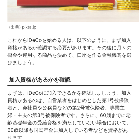
(出典) pixta.jp
これから
iDeCo
を始める人は、以下のように、まず加入
資格があるか確認する必要があります。その後に月々の
掛金や運用する商品を決めて、口座を作る金融機関を選
びましょう。
加入資格があるかを確認
まずは、
iDeCo
に加入できるかを確認しましょう。加入
資格があるのは、自営業者をはじめとした第
1
号被保険
者と、会社員や公務員などの第
2
号被保険者、専業主
婦・主夫の第
3
号被保険者です。さらに、
60
歳までに老
齢基礎年金の受給資格を満たしていない場合において、
60
歳以降も国民年金に加入している者なども資格があ
ります。