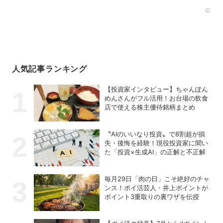
Rec
人気記事ランキング
【投資家インタビュー】ちゃんぽん
めんさんがフル活用！お台場の飲食
店で使える株主優待銘柄まとめ
〝AIのいいなり投資〟で8割超が損
失・後悔を経験！現役投資家に聞い
た「投資×生成AI」の正解と不正解
毎月29日「肉の日」こそ絶好のチャ
ンス！ポイ活芸人・井上ポイントが
ポイント3重取りの裏ワザを伝授