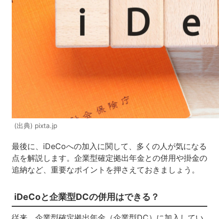
(出典) pixta.jp
最後に、
iDeCo
への加入に関して、多くの人が気になる
点を解説します。企業型確定拠出年金との併用や掛金の
追納など、重要なポイントを押さえておきましょう。
iDeCo
と企業型
DC
の併用はできる？
従来、企業型確定拠出年金（企業型
DC
）に加入してい