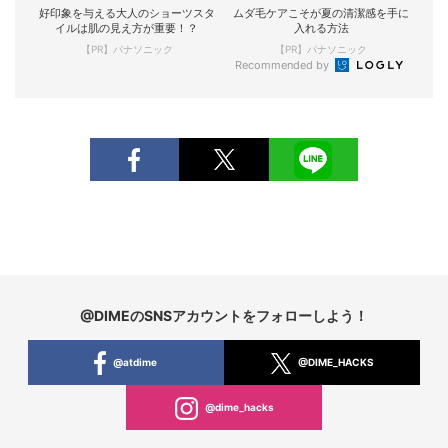
好印象を与える大人のショーツスタ
ムダ毛ケアこそが夏の清潔感を手に
イルは肌の見え方が重要！？
入れる方法
【PR】パナソニック
【PR】パナソニック
Recommended by
@DIMEのSNSアカウントをフォローしよう！
@atdime
@DIME_HACKS
@dime_hacks