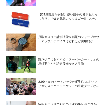
チール・WILDTHINGS・空調服®との限定ア
イテムついに公開
【DIME最新号付録】使い勝手の良さもぶっ
ちぎり！「爆走兄弟レッツ＆ゴー!!」スチー
ルGEARケースを徹底解剖
摂取カロリー計測機能が話題のシャープのウ
ェアラブルデバイスはどれほど実用的か
野球少年におすすめ！スーパーカートリオの
屋鋪要さんが語る後悔なき人生論
2.99ドルのトートバッグが5万ドルに!?アメ
リカでスーパーマーケットの限定グッズが争
奪戦に
毎朝カミソリで剃るのは逆効果!? 専門医が