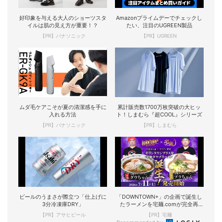
好印象を与える大人のショーツスタ
Amazonプライムデーでチェックし
イルは肌の見え方が重要！？
たい、注目のUGREEN製品
【PR】パナソニック
【PR】UGREEN
ムダ毛ケアこそが夏の清潔感を手に
累計販売数1700万枚突破の大ヒッ
入れる方法
ト！しまむら『超COOL』シリーズ
【PR】パナソニック
【PR】しまむら
ビールのうまさが際立つ「仕上げに
「DOWNTOWN+」の企画で誕生し
3分冷凍庫DRY」
たラーメンを宅麺.comが完全再
現！
【PR】アサヒビール
【PR】宅麺