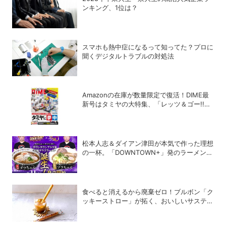
ンキング、1位は？
スマホも熱中症になるって知ってた？プロに
聞くデジタルトラブルの対処法
Amazonの在庫が数量限定で復活！DIME最
新号はタミヤの大特集、「レッツ＆ゴー!!」
コラボ付録つき！
松本人志＆ダイアン津田が本気で作った理想
の一杯。「DOWNTOWN+」発のラーメンを
宅麺.comが完全再現！【PR】
食べると消えるから廃棄ゼロ！ブルボン「ク
ッキーストロー」が拓く、おいしいサステナ
ビリティ