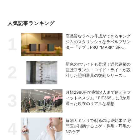
人気記事ランキング
高品質なラベル作成ができるキング
ジムのスタリッシュなラベルプリン
ター「テプラPRO “MARK” SR-
MK2」
新色のホワイトも登場！近代建築の
巨匠フランク・ロイド・ライトが設
計した照明器具の復刻シリーズ
「TALIESIN」
月額2980円で家族4人まで使えるフ
ィットネスジム「FIT365」に3か月
通った現在のリアルな感想
毎朝カミソリで剃るのは逆効果!? 専
門医が指摘するヒゲ・鼻毛・耳毛の
NGケア