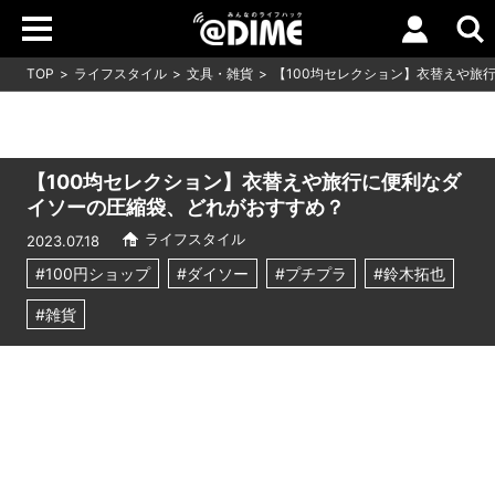
TOP
ライフスタイル
文具・雑貨
【100均セレクション】衣替えや旅
【100均セレクション】衣替えや旅行に便利なダ
イソーの圧縮袋、どれがおすすめ？
ライフスタイル
2023.07.18
#100円ショップ
#ダイソー
#プチプラ
#鈴木拓也
#雑貨
Loaded
:
10.51%
/
Unmute