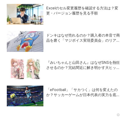
Excelのセル変更履歴を確認する方法は？変
更・バージョン履歴を見る手順
ドンキはなぜ売れるのか？購入者の本音で商
品を磨く「マジボイス実現委員会」のリアル
な会議に潜入
『みいちゃんと山田さん』はなぜSNSを熱狂
させるのか？完結間近に解き明かす大ヒット
の背景
「eFootball」「サカつく」は何を変えたの
か？サッカーゲームが日本代表の実力を底上
げした背景
Rec