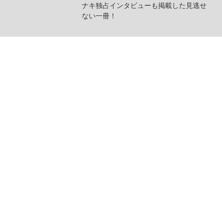
ナキ独占インタビューも掲載した見逃せ
ない一冊！