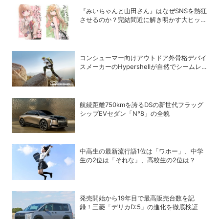
『みいちゃんと山田さん』はなぜSNSを熱狂
させるのか？完結間近に解き明かす大ヒット
の背景
コンシューマー向けアウトドア外骨格デバイ
スメーカーのHypershellが自然でシームレ
スな近未来の歩行体験を実現する新製品を発
売
航続距離750kmを誇るDSの新世代フラッグ
シップEVセダン「N°8」の全貌
中高生の最新流行語1位は「ワホー」、中学
生の2位は「それな」、高校生の2位は？
発売開始から19年目で最高販売台数を記
録！三菱「デリカD:5」の進化を徹底検証