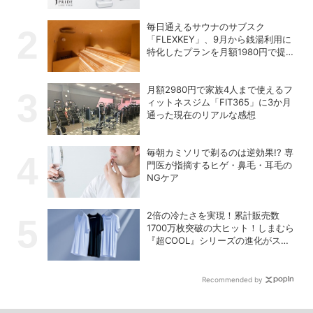
の充電式高圧洗浄機
毎日通えるサウナのサブスク
「FLEXKEY」、9月から銭湯利用に
特化したプランを月額1980円で提供
開始
月額2980円で家族4人まで使えるフ
ィットネスジム「FIT365」に3か月
通った現在のリアルな感想
毎朝カミソリで剃るのは逆効果!? 専
門医が指摘するヒゲ・鼻毛・耳毛の
NGケア
2倍の冷たさを実現！累計販売数
1700万枚突破の大ヒット！しまむら
『超COOL』シリーズの進化がスゴ
い！【PR】
Recommended by