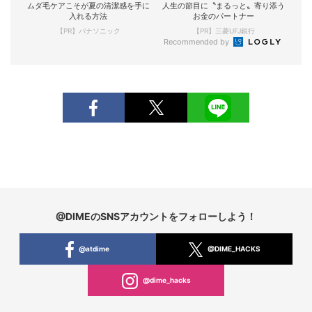
ムダ毛ケアこそが夏の清潔感を手に
人生の節目に〝まるっと〟寄り添う
入れる方法
お金のパートナー
【PR】パナソニック
【PR】三菱UFJ銀行
Recommended by
@DIMEのSNSアカウントをフォローしよう！
@atdime
@DIME_HACKS
@dime_hacks