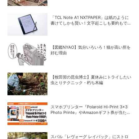
「TCL Note A1 NXTPAPER」は紙のように
書けてしかも賢い！文字起こしも要約もでき
るAIタブレットを試してみた
【図鑑NYAO】気分いろいろ！猫が高い所を
好む理由
【牧田習の昆虫博士】夏休みにトライしたい
虫とりテクニック・朽ち木編
スマホプリンター『Polaroid Hi-Print 3×3
Photo Printe』やAmazonギフト券が当た
る！プレゼントキャンペーンがスタート【8
月26日締切】
スバル「レヴォーグ レイバック」にストロ