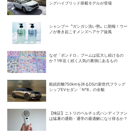
ングハイブリッド搭載モデルが登場
シャンプー〝ガシガシ洗い勢〟に朗報！ウー
ノが巻き起こすメンズヘアケア旋風
なぜ「ボンドロ」ブームは拡大し続けるの
か？1年近く続く人気の裏側にあるもの
航続距離750kmを誇るDSの新世代フラッグ
シップEVセダン「N°8」の全貌
【検証】ニトリのペルチェ式ハンディファン
は猛暑の通勤・通学の最適解になり得るか？