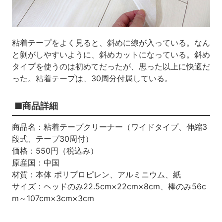
粘着テープをよく見ると、斜めに線が入っている。なん
と剝がしやすいように、斜めカットになっている。斜め
タイプを使うのは初めてだったが、思った以上に快適だ
った。粘着テープは、
30
周分付属している。
■商品詳細
商品名：粘着テープクリーナー（ワイドタイプ、伸縮
3
段式、テープ
30
周付）
価格：
550
円（税込み）
原産国：中国
材質：本体 ポリプロピレン、アルミニウム、紙
サイズ：ヘッドのみ
22.5cm
×
22cm×8cm
、棒のみ
56c
m
～
107cm
×
3cm×3cm