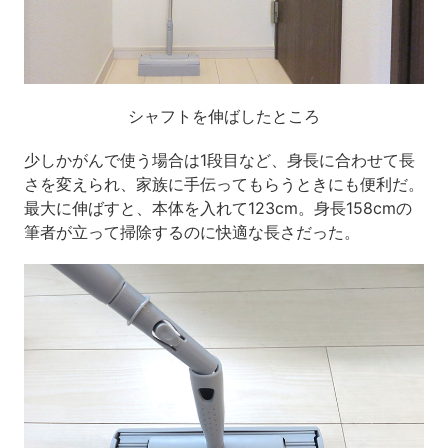
シャフトを伸ばしたところ
少しかがんで使う場合は
1
段目など、身長に合わせて長
さを変えられ、家族に手伝ってもらうときにも便利だ。
最大に伸ばすと、本体を入れて
123cm
。身長
158cm
の
筆者が立って掃除するのに快適な長さだった。