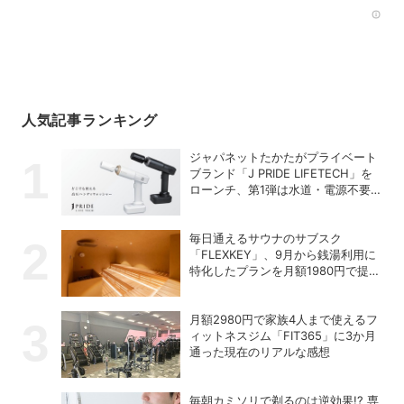
Rec
人気記事ランキング
ジャパネットたかたがプライベート
ブランド「J PRIDE LIFETECH」を
ローンチ、第1弾は水道・電源不要
の充電式高圧洗浄機
毎日通えるサウナのサブスク
「FLEXKEY」、9月から銭湯利用に
特化したプランを月額1980円で提供
開始
月額2980円で家族4人まで使えるフ
ィットネスジム「FIT365」に3か月
通った現在のリアルな感想
毎朝カミソリで剃るのは逆効果!? 専