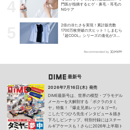
門医が指摘するヒゲ・鼻毛・耳毛の
NGケア
2倍の冷たさを実現！累計販売数
1700万枚突破の大ヒット！しまむら
『超COOL』シリーズの進化がスゴ
い！【PR】
Recommended by
最新号
2026年7月16日(木) 発売
DIME最新号は、世界の模型・プラモデル
メーカーを大解剖する「ボクラのタミ
ヤ」特集！『爆走兄弟レッツ＆ゴー!!』
こしたてつひろ先生インタビュー＆描き
下ろしピンナップ、特別付録にはスチー
ルギアケースも！さらに2026年上半期ト