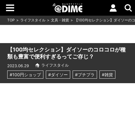
TOP
ライフスタイル
文具・雑貨
【100均セレクション】ダイソーの
【100均セレクション】ダイソーのコロコロが種
類も豊富で便利すぎるってご存じ？
ライフスタイル
2023.06.29
#100円ショップ
#ダイソー
#プチプラ
#雑貨
Loaded
:
11.39%
/
Unmute