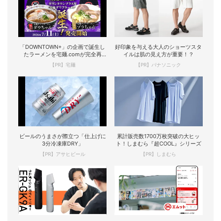
「DOWNTOWN+」の企画で誕生し
好印象を与える大人のショーツスタ
たラーメンを宅麺.comが完全再
イルは肌の見え方が重要！？
現！
【PR】宅麺
【PR】パナソニック
ビールのうまさが際立つ「仕上げに
累計販売数1700万枚突破の大ヒッ
3分冷凍庫DRY」
ト！しまむら『超COOL』シリーズ
【PR】アサヒビール
【PR】しまむら