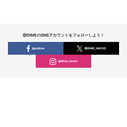
@DIMEのSNSアカウントをフォローしよう！
@atdime
@DIME_HACKS
@dime_hacks