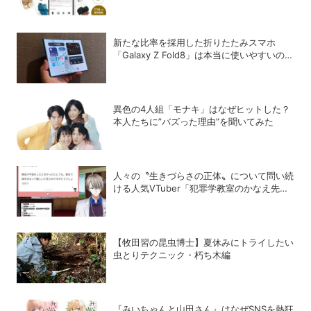
などを扱うリユースサービス「m
department」をスタート
新たな比率を採用した折りたたみスマホ
「Galaxy Z Fold8」は本当に使いやすいの
か？
異色の4人組「モナキ」はなぜヒットした？
本人たちに”バズった理由”を聞いてみた
人々の〝生きづらさの正体〟について問い続
ける人気VTuber「犯罪学教室のかなえ先
生」の正体
【牧田習の昆虫博士】夏休みにトライしたい
虫とりテクニック・朽ち木編
『みいちゃんと山田さん』はなぜSNSを熱狂