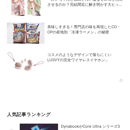
させるのか？完結間近に解き明かす大ヒット
の背景
美味しすぎる！専門店の味を再現したCO・
OPの産地別「冷凍ラーメン」の秘密
コスメのようなデザインで落ちにくい
LUSVYの完全ワイヤレスイヤホン
「LSC01」
Rec
人気記事ランキング
DynabookがCore Ultra シリーズ3