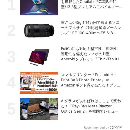
を搭載したCopilot+ PC準拠の14
型/13.3型プレミアムモバイルノート
を発売
重さは645g！14万円で買えるソニ
ーのフルサイズ対応超望遠ズームレ
ンズ「FE 100-400mm F5.6-8
OSS」
FeliCaにも対応！堅牢性、拡張性、
運用性を備えたレノボの11型
Androidタブレット「ThinkTab X11
Gen 1」
スマホプリンター『Polaroid Hi-
Print 3×3 Photo Printe』や
Amazonギフト券が当たる！プレゼ
ントキャンペーンがスタート【8月
26日締切】
AIグラスがあれば旅はここまで変わ
る！「Ray-Ban Meta Blayzer
Optics Gen 2」を韓国でレビュー
Recommended by