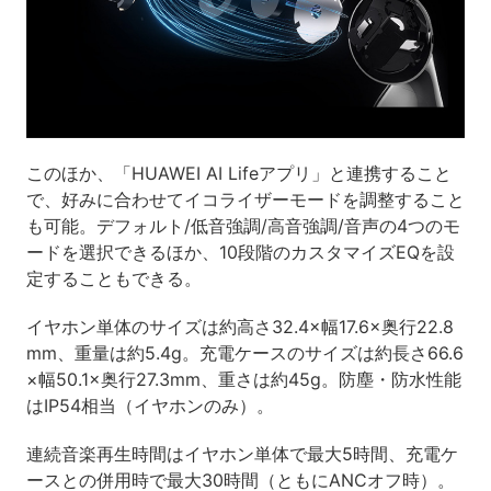
このほか、「HUAWEI AI Lifeアプリ」と連携すること
で、好みに合わせてイコライザーモードを調整すること
も可能。デフォルト/低音強調/高音強調/音声の4つのモ
ードを選択できるほか、10段階のカスタマイズEQを設
定することもできる。
イヤホン単体のサイズは約高さ32.4×幅17.6×奥行22.8
mm、重量は約5.4g。充電ケースのサイズは約長さ66.6
×幅50.1×奥行27.3mm、重さは約45g。防塵・防水性能
はIP54相当（イヤホンのみ）。
連続音楽再生時間はイヤホン単体で最大5時間、充電ケ
ースとの併用時で最大30時間（ともにANCオフ時）。