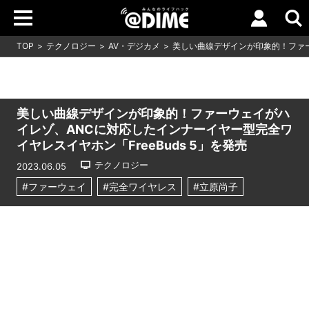
TOP
テクノロジー
AV・デジカメ
美しい曲線デザインが印象的！ファ
美しい曲線デザインが印象的！ファーウェイがハ
イレゾ、ANCに対応したインナーイヤー型完全ワ
イヤレスイヤホン「FreeBuds 5」を発売
テクノロジー
2023.06.05
#ファーウェイ
#完全ワイヤレス
#立原尚子
Loaded
:
7.00%
/
Unmute