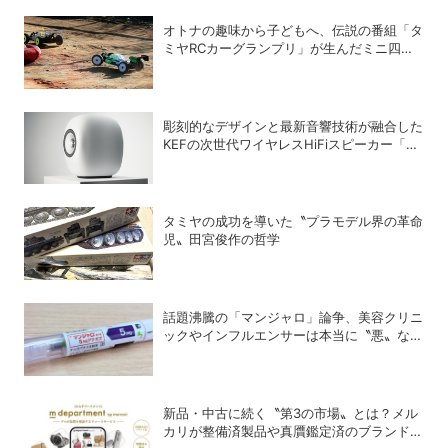
オトナの趣味から子どもへ、伝説の番組「タ
ミヤRCカーグランプリ」が生んだミニ四駆
ブーム
彫刻的なデザインと最新音響技術が融合した
KEFの次世代ワイヤレスHiFiスピーカー「LS
LUXE」
タミヤの成功を導いた〝プラモデル界の革命
児〟田宮俊作の哲学
話題沸騰の「マンジャロ」論争、美容クリニ
ックやインフルエンサーは本当に〝悪〟なの
か？
新品・中古に続く〝第3の市場〟とは？メル
カリが整備済製品や真贋鑑定済のブランド品