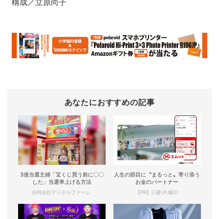
構成／立原尚子
あなたにおすすめの記事
3億当選主婦「宝くじ買う前に〇〇
人生の節目に〝まるっと〟寄り添う
した」当選率上げる方法
お金のパートナー
合同会社デジタルファーム
【PR】三菱UFJ銀行