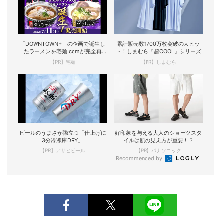
「DOWNTOWN+」の企画で誕生し
累計販売数1700万枚突破の大ヒッ
たラーメンを宅麺.comが完全再
ト！しまむら『超COOL』シリーズ
現！
【PR】宅麺
【PR】しまむら
ビールのうまさが際立つ「仕上げに
好印象を与える大人のショーツスタ
3分冷凍庫DRY」
イルは肌の見え方が重要！？
【PR】アサヒビール
【PR】パナソニック
Recommended by