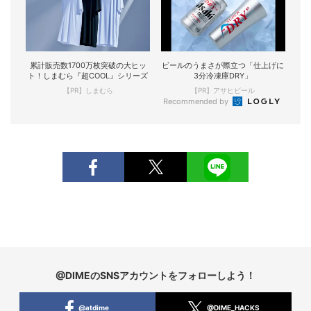
累計販売数1700万枚突破の大ヒッ
ビールのうまさが際立つ「仕上げに
ト！しまむら『超COOL』シリーズ
3分冷凍庫DRY」
【PR】しまむら
【PR】アサヒビール
Recommended by
@DIMEのSNSアカウントをフォローしよう！
@atdime
@DIME_HACKS