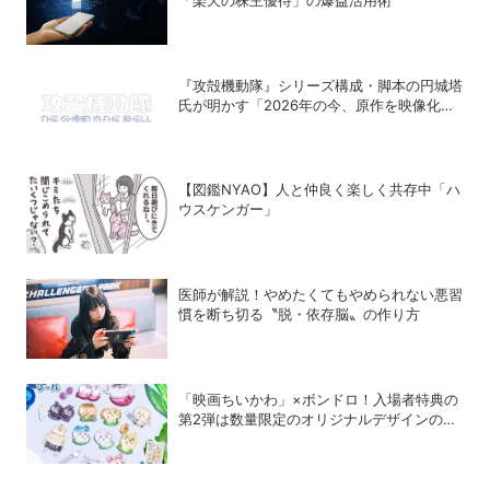
『攻殻機動隊』シリーズ構成・脚本の円城塔
氏が明かす「2026年の今、原作を映像化す
る意味」
【図鑑NYAO】人と仲良く楽しく共存中「ハ
ウスケンガー」
医師が解説！やめたくてもやめられない悪習
慣を断ち切る〝脱・依存脳〟の作り方
「映画ちいかわ」×ボンドロ！入場者特典の
第2弾は数量限定のオリジナルデザインのボ
ンドロに