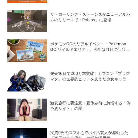
月26日締切】
ザ・ローリング・ストーンズがニューアルバ
ムのリリースで「Roblox」に登場
ポケモンGOのリアルイベント「Pokémon
GO ワイルドエリア」、今年は11月に仙台と
メキシコシティで開催
発売16日で200万本突破！カプコン「プラグ
マタ」の世界的ヒットを支えた少女キャラの
存在
激安旅行に要注意！夏休み前に急増する「偽
予約サイト」の罠
実質0円のスマホも!?ポイ活芸人が感動した
「楽天の株主優待」の爆益活用術