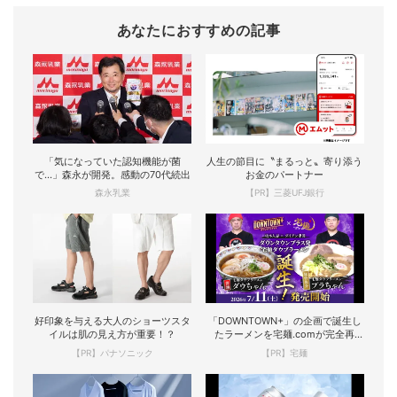
あなたにおすすめの記事
「気になっていた認知機能が菌
人生の節目に〝まるっと〟寄り添う
で…」森永が開発。感動の70代続出
お金のパートナー
森永乳業
【PR】三菱UFJ銀行
好印象を与える大人のショーツスタ
「DOWNTOWN+」の企画で誕生し
イルは肌の見え方が重要！？
たラーメンを宅麺.comが完全再
現！
【PR】パナソニック
【PR】宅麺