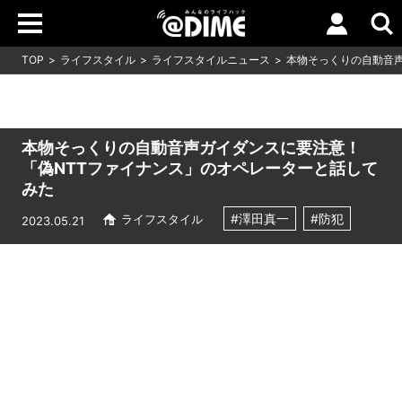
TOP
ライフスタイル
ライフスタイルニュース
本物そっくりの自動音
本物そっくりの自動音声ガイダンスに要注意！
「偽NTTファイナンス」のオペレーターと話して
みた
#澤田真一
#防犯
ライフスタイル
2023.05.21
Loaded
:
9.93%
/
Unmute