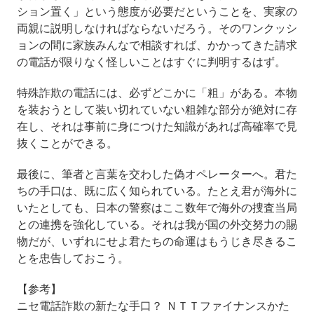
ション置く」という態度が必要だということを、実家の
両親に説明しなければならないだろう。そのワンクッシ
ョンの間に家族みんなで相談すれば、かかってきた請求
の電話が限りなく怪しいことはすぐに判明するはず。
特殊詐欺の電話には、必ずどこかに「粗」がある。本物
を装おうとして装い切れていない粗雑な部分が絶対に存
在し、それは事前に身につけた知識があれば高確率で見
抜くことができる。
最後に、筆者と言葉を交わした偽オペレーターへ。君た
ちの手口は、既に広く知られている。たとえ君が海外に
いたとしても、日本の警察はここ数年で海外の捜査当局
との連携を強化している。それは我が国の外交努力の賜
物だが、いずれにせよ君たちの命運はもうじき尽きるこ
とを忠告しておこう。
【参考】
ニセ電話詐欺の新たな手口？ ＮＴＴファイナンスかた