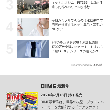
ィットネスジム「FIT365」に3か月
通った現在のリアルな感想
毎朝カミソリで剃るのは逆効果!? 専
門医が指摘するヒゲ・鼻毛・耳毛の
NGケア
2倍の冷たさを実現！累計販売数
1700万枚突破の大ヒット！しまむら
『超COOL』シリーズの進化がスゴ
い！【PR】
Recommended by
最新号
2026年7月16日(木) 発売
DIME最新号は、世界の模型・プラモデル
メーカーを大解剖する「ボクラのタミ