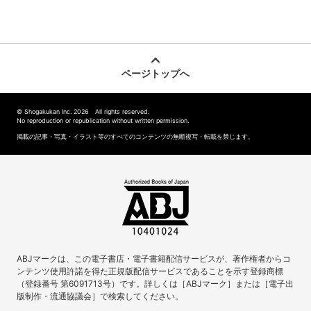
ページトップへ
© Shogakukan Inc. 2026 All rights reserved.
No reproduction or republication without written permission.
掲載の記事・写真・イラスト等のすべてのコンテンツの無断複写・転載を禁じます。
ABJマークは、この電子書店・電子書籍配信サービスが、著作権者からコ
ンテンツ使用許諾を得た正規版配信サービスであることを示す登録商標
（登録番号 第6091713号）です。詳しくは［ABJマーク］または［電子出
版制作・流通協議会］で検索してください。