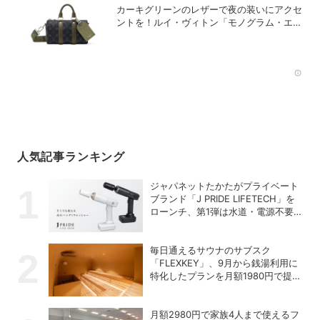
カーキグリーンのレザーで夜の装いにアクセ
ントを！ルイ・ヴィトン「モノグラム・エク
リプス」の新作メンズバッグ
Rec
人気記事ランキング
ジャパネットたかたがプライベート
ブランド「J PRIDE LIFETECH」を
ローンチ、第1弾は水道・電源不要
の充電式高圧洗浄機
毎日通えるサウナのサブスク
「FLEXKEY」、9月から銭湯利用に
特化したプランを月額1980円で提供
開始
月額2980円で家族4人まで使えるフ