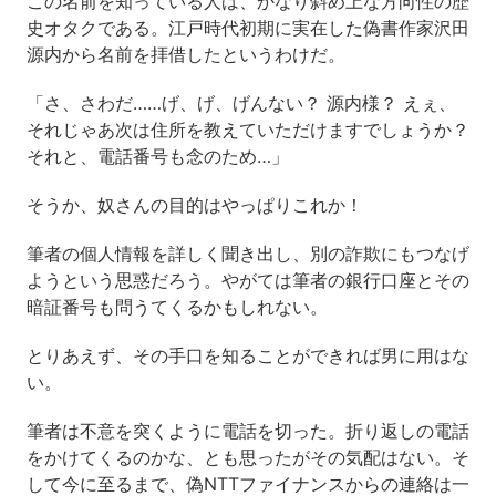
この名前を知っている人は、かなり斜め上な方向性の歴
史オタクである。江戸時代初期に実在した偽書作家沢田
源内から名前を拝借したというわけだ。
「さ、さわだ……げ、げ、げんない？ 源内様？ えぇ、
それじゃあ次は住所を教えていただけますでしょうか？
それと、電話番号も念のため…」
そうか、奴さんの目的はやっぱりこれか！
筆者の個人情報を詳しく聞き出し、別の詐欺にもつなげ
ようという思惑だろう。やがては筆者の銀行口座とその
暗証番号も問うてくるかもしれない。
とりあえず、その手口を知ることができれば男に用はな
い。
筆者は不意を突くように電話を切った。折り返しの電話
をかけてくるのかな、とも思ったがその気配はない。そ
して今に至るまで、偽NTTファイナンスからの連絡は一