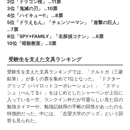
2位「ドラゴン桜」 …11票
3位「鬼滅の刃」 …10票
4位「ハイキュー!!」 …8票
5位「ドラえもん」「チェンソーマン」「進撃の巨人」
…7票
8位「SPY×FAMILY」「名探偵コナン」 …6票
10位「暗殺教室」…5票
受験生を支えた文具ランキング
受験生を支えた文具ランキングでは、「クルトガ（三菱
鉛筆）」が多くの票を集めて1位となった。「ドクター
グリップ（パイロットコーポレーション）」 「スマッ
シュ（ぺんてる）」をはじめとしたシャーペンが上位に
入っている一方、ランクイン外だが可愛らしい見た目の
勉強タイマーや、勉強記録用の手帳の回答があったのも
特徴的だった。中には、「志望大学のグッズ」という回
答も見られた。