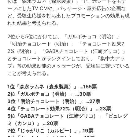
位は「森永ラムネ（森永製菓）」 で、赤シートをモチ
ーフにしたTV CMや、パッケージ・屋外広告の企画な
ど、受験生応援を打ち出したプロモーションの効果も現
れた結果と考えられる。
2位から5位にかけては、「ガルボチョコ（明治）」
「明治チョコレート（明治）」 「チョコレート効果7
2%（明治）」 「GABAチョコレート（江崎グリコ）」
とチョコレートがランクインしており、『集中力アッ
プ』等の効果効能のメッセージが、受験生に響いている
ことが考えられる。
1位「森永ラムネ（森永製菓）」 …155票
2位「ガルボチョコ（明治）」 …30票
3位「明治チョコレート（明治）」 …27票
4位「チョコレート効果72%（明治）」 …23票
5位「GABAチョコレート（江崎グリコ）」「ピュレグ
ミ（カンロ）」 …20票
7位「じゃがりこ（カルビー）」…19票