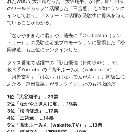
れたWBCで大活躍だった「大谷翔平」が1位。昨年開催
のワールドカップで活躍した「三笘薫」 も4位にランク
インしており、アスリートの活躍が受験生に勇気を与え
ていることがわかる。
「なかやまきんに君」や、過去に「C.C.Lemon（サン
トリー）」の受験生応援プロモーションに登場した「松
岡修造」も上位にランクインした。
クイズ番組で活躍中の「影山優佳（日向坂46）」や、
教育系YouTuberの「高田ふーみん（wakatte.TV）」
「河野玄斗」「はなお（はなおでんがん）」、同級生に
あたる「芦田愛菜」がランクインしたのも特徴的だ。
1位「大谷翔平」 …23票
2位「なかやまきんに君」 …19票
3位「松岡修造」 …17票
4位「三笘薫」 …14票
5位「高田ふーみん（wakatte.TV）」…13票