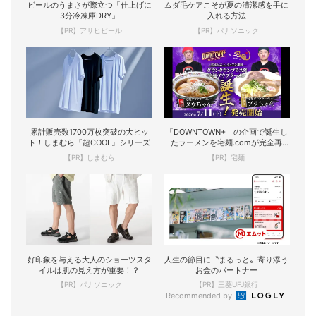
ビールのうまさが際立つ「仕上げに
ムダ毛ケアこそが夏の清潔感を手に
3分冷凍庫DRY」
入れる方法
【PR】アサヒビール
【PR】パナソニック
累計販売数1700万枚突破の大ヒッ
「DOWNTOWN+」の企画で誕生し
ト！しまむら『超COOL』シリーズ
たラーメンを宅麺.comが完全再
現！
【PR】しまむら
【PR】宅麺
好印象を与える大人のショーツスタ
人生の節目に〝まるっと〟寄り添う
イルは肌の見え方が重要！？
お金のパートナー
【PR】パナソニック
【PR】三菱UFJ銀行
Recommended by