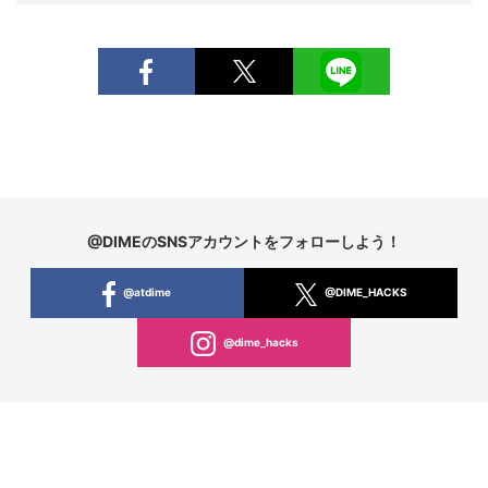
@DIMEのSNSアカウントをフォローしよう！
@atdime
@DIME_HACKS
@dime_hacks