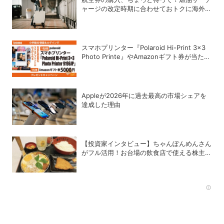
ャージの改定時期に合わせておトクに海外航
空券を買う方法
スマホプリンター『Polaroid Hi-Print 3×3
Photo Printe』やAmazonギフト券が当た
る！プレゼントキャンペーンがスタート【8
月26日締切】
Appleが2026年に過去最⾼の市場シェアを
達成した理由
【投資家インタビュー】ちゃんぽんめんさん
がフル活用！お台場の飲食店で使える株主優
待銘柄まとめ
Rec