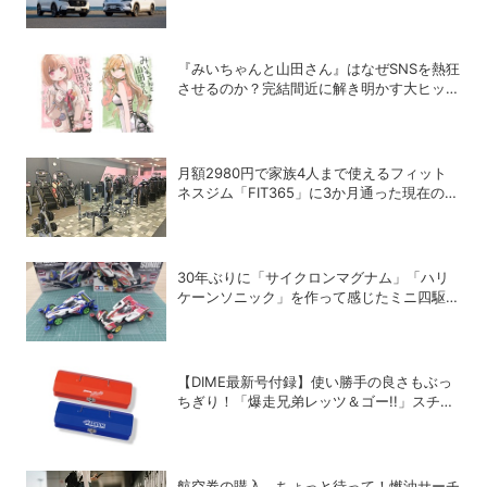
『みいちゃんと山田さん』はなぜSNSを熱狂
させるのか？完結間近に解き明かす大ヒット
の背景
月額2980円で家族4人まで使えるフィット
ネスジム「FIT365」に3か月通った現在のリ
アルな感想
30年ぶりに「サイクロンマグナム」「ハリ
ケーンソニック」を作って感じたミニ四駆の
魅力
【DIME最新号付録】使い勝手の良さもぶっ
ちぎり！「爆走兄弟レッツ＆ゴー!!」スチー
ルGEARケースを徹底解剖
航空券の購入、ちょっと待って！燃油サーチ