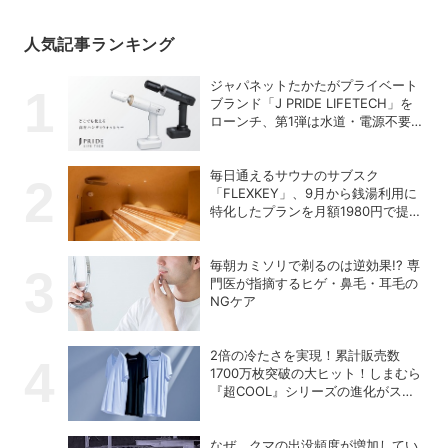
人気記事ランキング
ジャパネットたかたがプライベート
ブランド「J PRIDE LIFETECH」を
ローンチ、第1弾は水道・電源不要
の充電式高圧洗浄機
毎日通えるサウナのサブスク
「FLEXKEY」、9月から銭湯利用に
特化したプランを月額1980円で提供
開始
毎朝カミソリで剃るのは逆効果!? 専
門医が指摘するヒゲ・鼻毛・耳毛の
NGケア
2倍の冷たさを実現！累計販売数
1700万枚突破の大ヒット！しまむら
『超COOL』シリーズの進化がスゴ
い！【PR】
なぜ、クマの出没頻度が増加してい