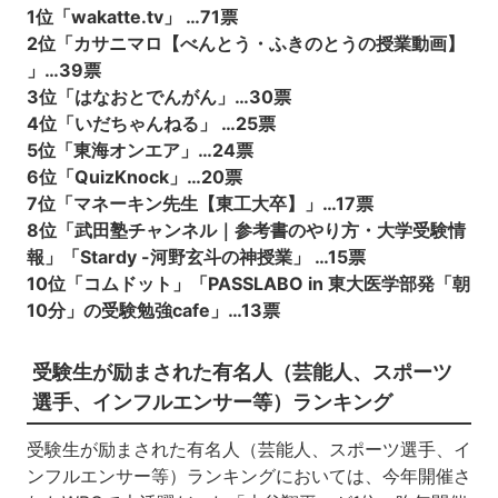
1位「wakatte.tv」 …71票
2位「カサニマロ【べんとう・ふきのとうの授業動画】
」…39票
3位「はなおとでんがん」…30票
4位「いだちゃんねる」 …25票
5位「東海オンエア」…24票
6位「QuizKnock」…20票
7位「マネーキン先生【東工大卒】」…17票
8位「武田塾チャンネル｜参考書のやり方・大学受験情
報」「Stardy -河野玄斗の神授業」 …15票
10位「コムドット」「PASSLABO in 東大医学部発「朝
10分」の受験勉強cafe」…13票
受験生が励まされた有名人（芸能人、スポーツ
選手、インフルエンサー等）ランキング
受験生が励まされた有名人（芸能人、スポーツ選手、イ
ンフルエンサー等）ランキングにおいては、今年開催さ