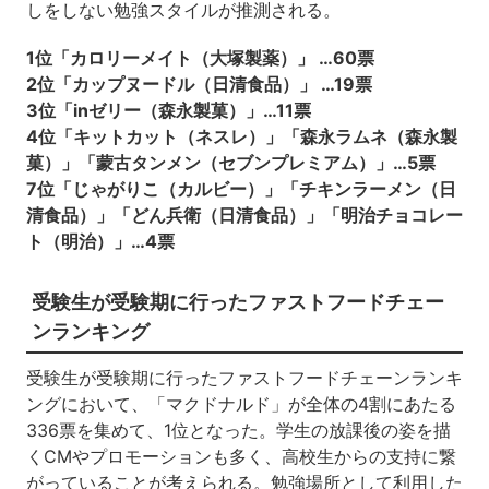
しをしない勉強スタイルが推測される。
1位「カロリーメイト（大塚製薬）」 …60票
2位「カップヌードル（日清食品）」 …19票
3位「inゼリー（森永製菓）」…11票
4位「キットカット（ネスレ）」「森永ラムネ（森永製
菓）」「蒙古タンメン（セブンプレミアム）」…5票
7位「じゃがりこ（カルビー）」「チキンラーメン（日
清食品）」「どん兵衛（日清食品）」「明治チョコレー
ト（明治）」…4票
受験生が受験期に行ったファストフードチェー
ンランキング
受験生が受験期に行ったファストフードチェーンランキ
ングにおいて、「マクドナルド」が全体の4割にあたる
336票を集めて、1位となった。学生の放課後の姿を描
くCMやプロモーションも多く、高校生からの支持に繋
がっていることが考えられる。勉強場所として利用した