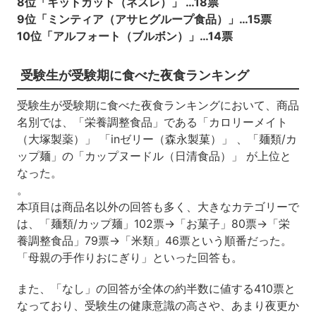
8位「キットカット（ネスレ）」 …18票
9位「ミンティア（アサヒグループ食品）」…15票
10位「アルフォート（ブルボン）」…14票
受験生が受験期に食べた夜食ランキング
受験生が受験期に食べた夜食ランキングにおいて、商品
名別では、「栄養調整食品」である「カロリーメイト
（大塚製薬）」 「inゼリー（森永製菓）」 、「麺類/カ
ップ麺」の「カップヌードル（日清食品）」 が上位と
なった。
。
本項目は商品名以外の回答も多く、大きなカテゴリーで
は、「麺類/カップ麺」102票→「お菓子」80票→「栄
養調整食品」79票→「米類」46票という順番だった。
「母親の手作りおにぎり」といった回答も。
また、「なし」の回答が全体の約半数に値する410票と
なっており、受験生の健康意識の高さや、あまり夜更か