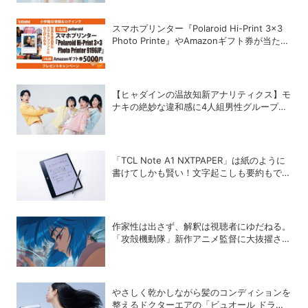
スマホプリンター『Polaroid Hi-Print 3×3
Photo Printe』やAmazonギフト券が当た
る！プレゼントキャンペーンがスタート【8
月26日締切】
【ヒャダインの温故知新アナリティクス】モ
ナキの絶妙な違和感に4人組男性グループの
歴史を振り返る
「TCL Note A1 NXTPAPER」は紙のように
書けてしかも賢い！文字起こしも要約もでき
るAIタブレットを試してみた
作家性は出さず、解釈は視聴者にゆだねる。
「攻殻機動隊」新作アニメ監督に大抜擢され
たモコちゃん氏にインタビュー
やさしく乾かしながら髪のコンディションを
整えるドクターエアの「ビュオール ドライ