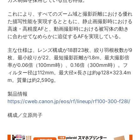
これにより、すべてのズーム域と撮影距離における優れ
た描写性能を実現するとともに、静止画撮影時における
高速・高精度AFと、動画撮影時における被写体の動き
に合わせてなめらかに追従するAFを実現している。
主な仕様は、レンズ構成が18群23枚、絞り羽根枚数が9
枚、最小絞りが22、最短撮影距離が1.8m、最大撮影倍
率が0.06倍（100mm時）、0.16倍（300mm時）。フ
ィルター径は112mm。最大径×長さは約φ128×323.4m
m。質量は約2,590g。
製品情報
https://cweb.canon.jp/eos/rf/lineup/rf100-300-f28l/
構成／立原尚子