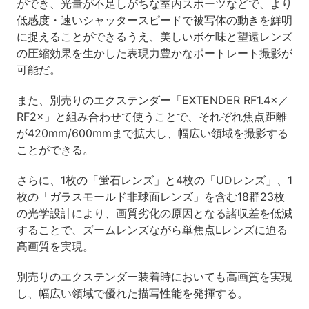
ができ、光量が不足しがちな室内スポーツなどで、より
低感度・速いシャッタースピードで被写体の動きを鮮明
に捉えることができるうえ、美しいボケ味と望遠レンズ
の圧縮効果を生かした表現力豊かなポートレート撮影が
可能だ。
また、別売りのエクステンダー「EXTENDER RF1.4×／
RF2×」と組み合わせて使うことで、それぞれ焦点距離
が420mm/600mmまで拡大し、幅広い領域を撮影する
ことができる。
さらに、1枚の「蛍石レンズ」と4枚の「UDレンズ」、1
枚の「ガラスモールド非球面レンズ」を含む18群23枚
の光学設計により、画質劣化の原因となる諸収差を低減
することで、ズームレンズながら単焦点Lレンズに迫る
高画質を実現。
別売りのエクステンダー装着時においても高画質を実現
し、幅広い領域で優れた描写性能を発揮する。