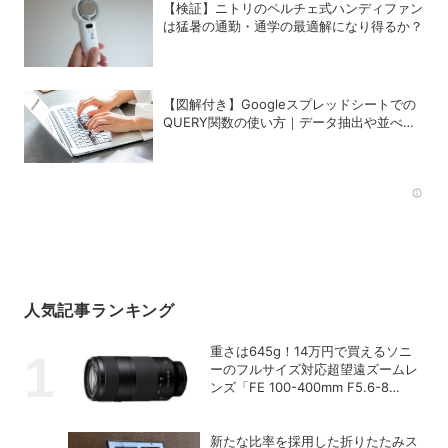
【検証】ニトリのペルチェ式ハンディファン
は猛暑の通勤・通学の最適解になり得るか？
【図解付き】Googleスプレッドシートでの
QUERY関数の使い方｜データ抽出や並べ替
えの方法
Rec
人気記事ランキング
重さは645g！14万円で買えるソニ
ーのフルサイズ対応超望遠ズームレ
ンズ「FE 100-400mm F5.6-8
OSS」
新たな比率を採用した折りたたみス