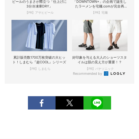
ビールのうまさが際立つ「仕上げに
「DOWNTOWN+」の企画で誕生し
3分冷凍庫DRY」
たラーメンを宅麺.comが完全再
現！
【PR】アサヒビール
【PR】宅麺
累計販売数1700万枚突破の大ヒッ
好印象を与える大人のショーツスタ
ト！しまむら『超COOL』シリーズ
イルは肌の見え方が重要！？
【PR】しまむら
【PR】パナソニック
Recommended by