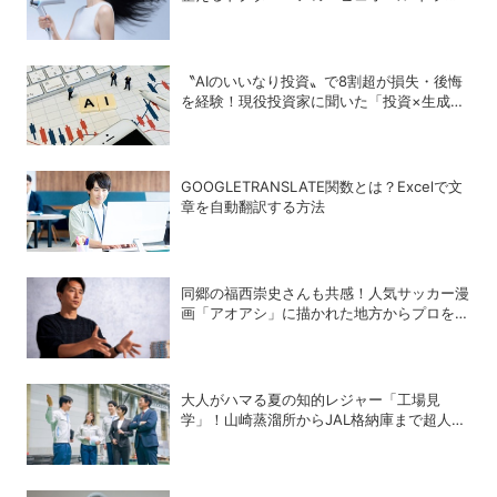
ヤー」
〝AIのいいなり投資〟で8割超が損失・後悔
を経験！現役投資家に聞いた「投資×生成
AI」の正解と不正解
GOOGLETRANSLATE関数とは？Excelで文
章を自動翻訳する方法
同郷の福西崇史さんも共感！人気サッカー漫
画「アオアシ」に描かれた地方からプロを目
指す少年たちのリアル
大人がハマる夏の知的レジャー「工場見
学」！山崎蒸溜所からJAL格納庫まで超人気
施設の〝予約の取り方〟ガイド