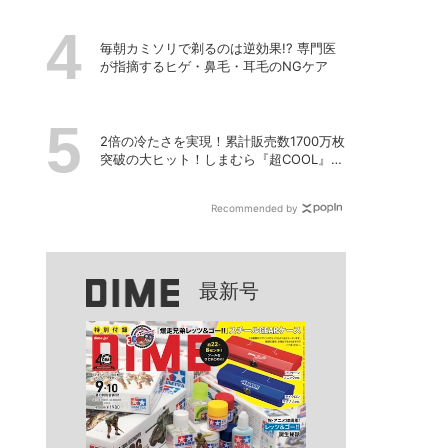
毎朝カミソリで剃るのは逆効果!? 専門医
が指摘するヒゲ・鼻毛・耳毛のNGケア
2倍の冷たさを実現！累計販売数1700万枚
突破の大ヒット！しまむら『超COOL』シ
リーズの進化がスゴい！【PR】
Recommended by
最新号