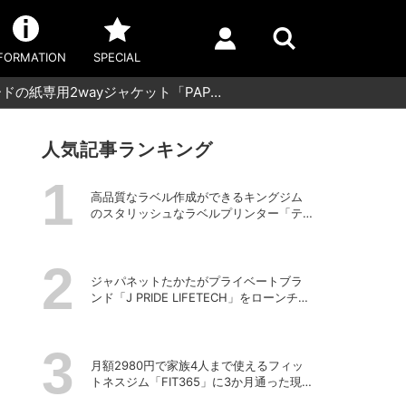
FORMATION
SPECIAL
の紙専用2wayジャケット「PAP…
人気記事ランキング
高品質なラベル作成ができるキングジム
のスタリッシュなラベルプリンター「テ
プラPRO “MARK” SR-MK2」
ジャパネットたかたがプライベートブラ
ンド「J PRIDE LIFETECH」をローンチ、
第1弾は水道・電源不要の充電式高圧洗浄
機
月額2980円で家族4人まで使えるフィッ
トネスジム「FIT365」に3か月通った現在
のリアルな感想