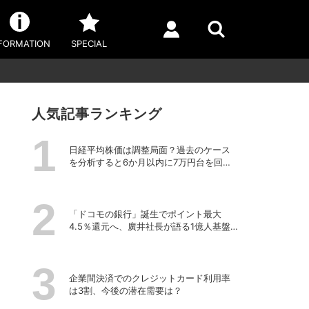
FORMATION
SPECIAL
人気記事ランキング
日経平均株価は調整局面？過去のケース
を分析すると6か月以内に7万円台を回復
する予測も
「ドコモの銀行」誕生でポイント最大
4.5％還元へ、廣井社長が語る1億人基盤
を活かした「金融事業再編」の真価
企業間決済でのクレジットカード利用率
は3割、今後の潜在需要は？