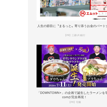
人生の節目に〝まるっと〟寄り添うお金のパート
【PR】三菱UFJ銀行
「DOWNTOWN+」の企画で誕生したラーメンを宅
comが完全再現！
【PR】宅麺