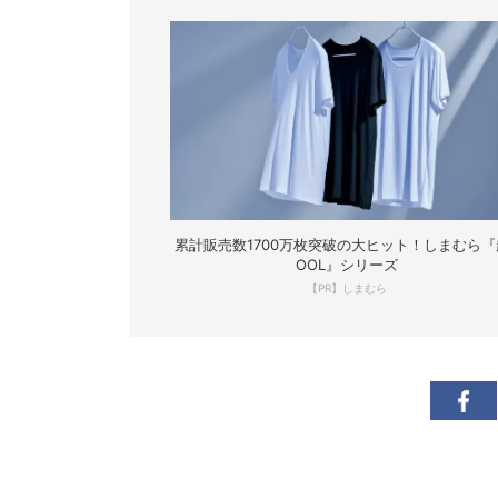
累計販売数1700万枚突破の大ヒット！しまむら『
OOL』シリーズ
【PR】しまむら