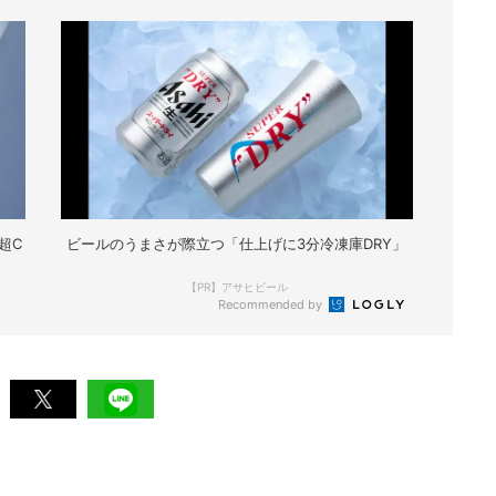
超C
ビールのうまさが際立つ「仕上げに3分冷凍庫DRY」
【PR】アサヒビール
Recommended by