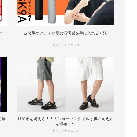
ナー
ムダ毛ケアこそが夏の清潔感を手に入れる方法
【PR】パナソニック
麺.
好印象を与える大人のショーツスタイルは肌の見え方
が重要！？
【PR】パナソニック