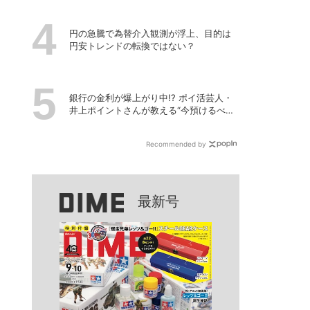
円の急騰で為替介入観測が浮上、目的は
円安トレンドの転換ではない？
銀行の金利が爆上がり中!? ポイ活芸人・
井上ポイントさんが教える“今預けるべ
き”高金利銀行
Recommended by
最新号