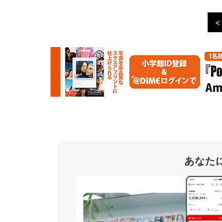
<
あなた