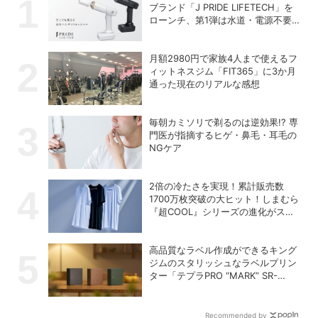
ブランド「J PRIDE LIFETECH」を
ローンチ、第1弾は水道・電源不要
の充電式高圧洗浄機
月額2980円で家族4人まで使えるフ
ィットネスジム「FIT365」に3か月
通った現在のリアルな感想
毎朝カミソリで剃るのは逆効果!? 専
門医が指摘するヒゲ・鼻毛・耳毛の
NGケア
2倍の冷たさを実現！累計販売数
1700万枚突破の大ヒット！しまむら
『超COOL』シリーズの進化がスゴ
い！【PR】
高品質なラベル作成ができるキング
ジムのスタリッシュなラベルプリン
ター「テプラPRO “MARK” SR-
MK2」
Recommended by