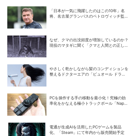
「日本が一気に飛躍したのはこの10年」名
将、名古屋グランパスのペトロヴィッチ監督
が考える日本の進化と課題
なぜ、クマの出没頻度が増加しているのか？
現役のマタギに聞く「クマと人間との正しい
付き合い方」
やさしく乾かしながら髪のコンディションを
整えるドクターエアの「ビュオール ドライ
ヤー」
PCを操作する手の移動を最小化！究極の効
率化をかなえる極小トラックボール「Nape
Pro」をレビュー
電通が生成AIを活用したPCゲームを製品
化、「Steam」にて年内から販売開始予定