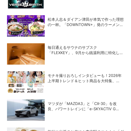
松本人志＆ダイアン津田が本気で作った理想
の一杯。「DOWNTOWN+」発のラーメンを
宅麺.comが完全再現！【PR】
毎日通えるサウナのサブスク
「FLEXKEY」、9月から銭湯利用に特化した
プランを月額1980円で提供開始
モナキ撮りおろしインタビューも！2026年
上半期トレンド＆ヒット商品を大特集、
DIME最新号は7/15発売！
マツダが「MAZDA3」と「CX-30」を改
良、パワートレインに「e-SKYACTIV G
2.5」を追加