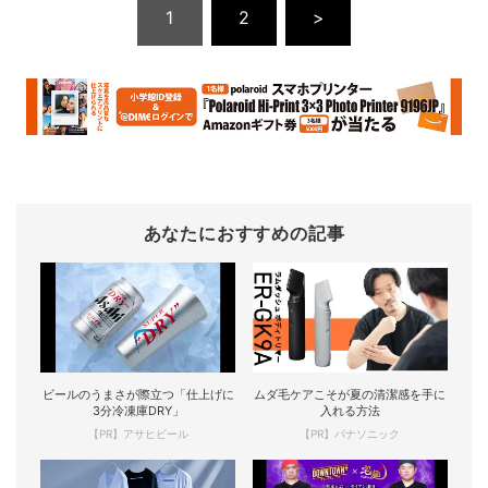
1
2
>
あなたにおすすめの記事
ビールのうまさが際立つ「仕上げに
ムダ毛ケアこそが夏の清潔感を手に
3分冷凍庫DRY」
入れる方法
【PR】アサヒビール
【PR】パナソニック