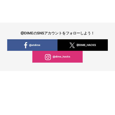
@DIMEのSNSアカウントをフォローしよう！
@atdime
@DIME_HACKS
@dime_hacks