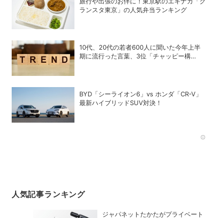
旅行や出張のお伴に！東京駅のエキナカ「グ
ランスタ東京」の人気弁当ランキング
10代、20代の若者600人に聞いた今年上半
期に流行った言葉、3位「チャッピー構
文」、2位「メロい」、1位は？
BYD「シーライオン6」vs ホンダ「CR-V」
最新ハイブリッドSUV対決！
Rec
人気記事ランキング
ジャパネットたかたがプライベート