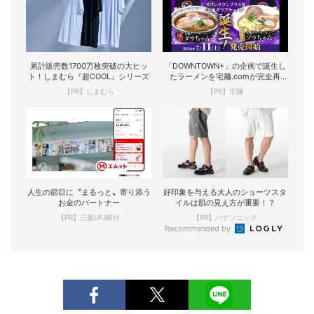
累計販売数1700万枚突破の大ヒッ
「DOWNTOWN+」の企画で誕生し
ト！しまむら『超COOL』シリーズ
たラーメンを宅麺.comが完全再
現！
【PR】しまむら
【PR】宅麺
人生の節目に〝まるっと〟寄り添う
好印象を与える大人のショーツスタ
お金のパートナー
イルは肌の見え方が重要！？
【PR】三菱UFJ銀行
【PR】パナソニック
Recommended by