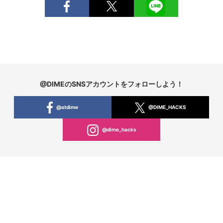
@DIMEのSNSアカウントをフォローしよう！
@atdime
@DIME_HACKS
@dime_hacks