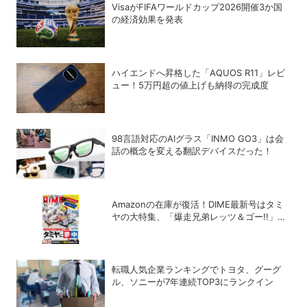
VisaがFIFAワールドカップ2026開催3か国
の経済効果を発表
ハイエンドへ昇格した「AQUOS R11」レビ
ュー！5万円超の値上げも納得の完成度
98言語対応のAIグラス「INMO GO3」は会
話の概念を変える翻訳デバイスだった！
Amazonの在庫が復活！DIME最新号はタミ
ヤの大特集、「爆走兄弟レッツ＆ゴー!!」の
スペシャルな付録つき！
転職人気企業ランキングでトヨタ、グーグ
ル、ソニーが7年連続TOP3にランクイン