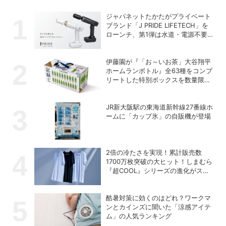
ジャパネットたかたがプライベート
ブランド「J PRIDE LIFETECH」を
ローンチ、第1弾は水道・電源不要
の充電式高圧洗浄機
伊藤園が『「お～いお茶」大谷翔平
ホームランボトル』全63種をコンプ
リートした特別ボックスを数量限定
で販売
JR新大阪駅の東海道新幹線27番線ホ
ームに「カップ氷」の自販機が登場
2倍の冷たさを実現！累計販売数
1700万枚突破の大ヒット！しまむら
『超COOL』シリーズの進化がスゴ
い！【PR】
酷暑対策に効くのはどれ？ワークマ
ンとカインズに聞いた「涼感アイテ
ム」の人気ランキング