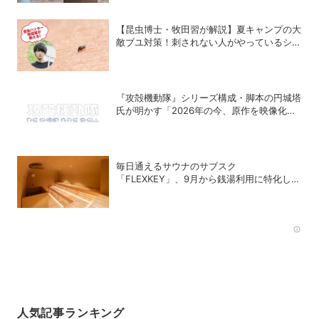
【昆虫博士・牧田習が解説】夏キャンプの大
敵ブユ対策！刺されない人がやっているシン
プル習慣
『攻殻機動隊』シリーズ構成・脚本の円城塔
氏が明かす「2026年の今、原作を映像化す
る意味」
毎日通えるサウナのサブスク
「FLEXKEY」、9月から銭湯利用に特化した
プランを月額1980円で提供開始
Rec
人気記事ランキング