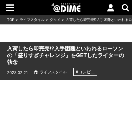
TOP
ライフスタイル
グルメ
入荷したら即完売!?入手困難といわれる
入荷したら即完売!?入手困難といわれるローソン
の「盛りすぎチャレンジ」をGETしたライターの
執念
#コンビニ
ライフスタイル
2023.02.21
Loaded
:
5.00%
/
Unmute