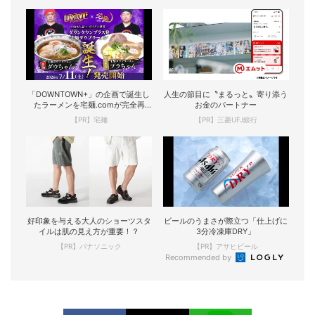
「DOWNTOWN+」の企画で誕生し
人生の節目に〝まるっと〟寄り添う
たラーメンを宅麺.comが完全再
お金のパートナー
現！
【PR】宅麺
【PR】三菱UFJ銀行
好印象を与える大人のショーツスタ
ビールのうまさが際立つ「仕上げに
イルは肌の見え方が重要！？
3分冷凍庫DRY」
【PR】パナソニック
【PR】アサヒビール
Recommended by