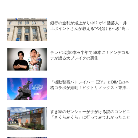
銀行の金利が爆上がり中!? ポイ活芸人・井
上ポイントさんが教える“今預けるべき”高金
利銀行
テレビ出演0本→半年で58本に！ドンデコル
テが語る大ブレイクの裏側
「機動警察パトレイバー EZY」とDIMEの本
格コラボが始動！ビクトリノックス・東洋ス
チール・WILDTHINGS・空調服®との限定ア
イテムついに公開
すき家のゼンショーが手がける謎のコンビニ
「さくらみくら」に行ってみてわかったこと