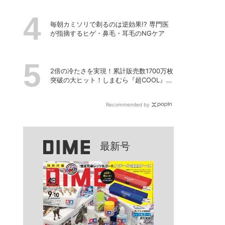
毎朝カミソリで剃るのは逆効果!? 専門医
が指摘するヒゲ・鼻毛・耳毛のNGケア
2倍の冷たさを実現！累計販売数1700万枚
突破の大ヒット！しまむら『超COOL』シ
リーズの進化がスゴい！【PR】
Recommended by
最新号