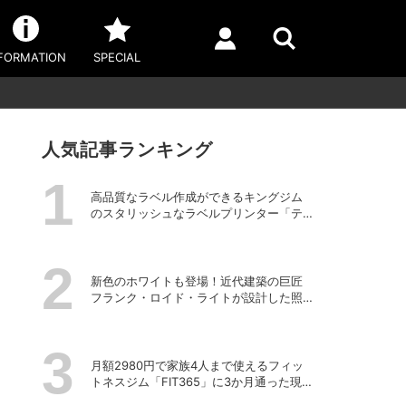
FORMATION
SPECIAL
人気記事ランキング
高品質なラベル作成ができるキングジム
のスタリッシュなラベルプリンター「テ
プラPRO “MARK” SR-MK2」
新色のホワイトも登場！近代建築の巨匠
フランク・ロイド・ライトが設計した照
明器具の復刻シリーズ「TALIESIN」
月額2980円で家族4人まで使えるフィッ
トネスジム「FIT365」に3か月通った現在
のリアルな感想