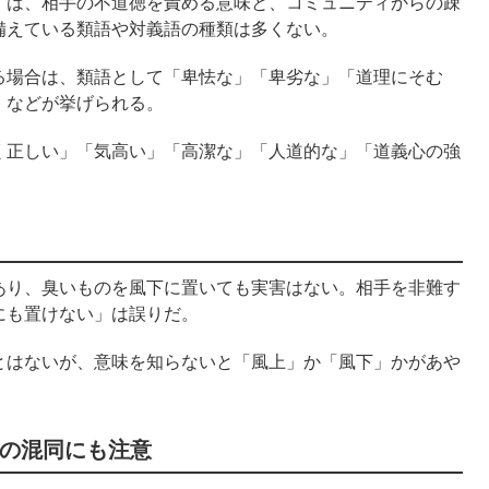
」は、相手の不道徳を責める意味と、コミュニティからの疎
備えている類語や対義語の種類は多くない。
る場合は、類語として「卑怯な」「卑劣な」「道理にそむ
」などが挙げられる。
く正しい」「気高い」「高潔な」「人道的な」「道義心の強
あり、臭いものを風下に置いても実害はない。相手を非難す
にも置けない」は誤りだ。
とはないが、意味を知らないと「風上」か「風下」かがあや
の混同にも注意