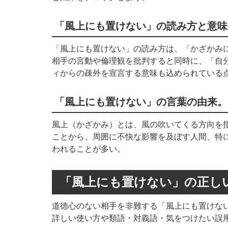
「風上にも置けない」の読み方
と意味
「風上にも置けない」の読み方は、「かざかみ
相手の言動や倫理観を批判すると同時に、「自
ィからの疎外を宣言する意味も込められている
「風上にも置けない」の言葉の由来。
風上（かざかみ）とは、風の吹いてくる方向を
ことから、周囲に不快な影響を及ぼす人間、特
われることが多い。
「風上にも置けない」の
正し
道徳心のない相手を非難する「風上にも置けな
詳しい使い方や類語・対義語・気をつけたい誤