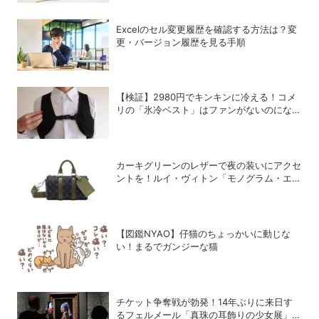
Excelのセル変更履歴を確認する方法は？変
更・バージョン履歴を見る手順
【検証】2980円でキンキンに冷える！コメ
リの「氷冷ベスト」はファンがないのになぜ
涼しくなるのか？
カーキグリーンのレザーで夜の装いにアクセ
ントを！ルイ・ヴィトン「モノグラム・エク
リプス」の新作メンズバッグ
【図鑑NYAO】仔猫のちょっかいに動じな
い！まるでガンジーな猫
チケット争奪戦が勃発！14年ぶりに来日す
るフェルメール「真珠の耳飾りの少女展」の