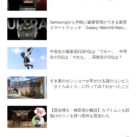
魔力
Samsungから手軽に健康管理ができる新型
スマートウォッチ「Galaxy Watch9/Watch
Ultra2」が登場
中高生の最新流行語1位は「ワホー」、中学
生の2位は「それな」、高校生の2位は？
すき家のゼンショーが手がける謎のコンビニ
「さくらみくら」に行ってみてわかったこと
【昆虫博士・牧田習が解説】カブトムシも顔
負けのツノを持つ意外な昆虫たち