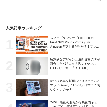
Rec
人気記事ランキング
スマホプリンター『Polaroid Hi-
Print 3×3 Photo Printe』や
Amazonギフト券が当たる！プレゼ
ントキャンペーンがスタート【8月
26日締切】
彫刻的なデザインと最新音響技術が
融合したKEFの次世代ワイヤレス
HiFiスピーカー「LS LUXE」
新たな比率を採用した折りたたみス
マホ「Galaxy Z Fold8」は本当に使
いやすいのか？
240Hz駆動の滑らかな映像表示と
1ms GTGの高速応答に対応した