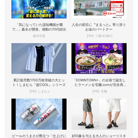
「気になっていた認知機能が菌
人生の節目に〝まるっと〟寄り添う
で…」森永が開発。感動の70代続出
お金のパートナー
森永乳業
【PR】三菱UFJ銀行
累計販売数1700万枚突破の大ヒッ
「DOWNTOWN+」の企画で誕生し
ト！しまむら『超COOL』シリーズ
たラーメンを宅麺.comが完全再
現！
【PR】しまむら
【PR】宅麺
ビールのうまさが際立つ「仕上げに
好印象を与える大人のショーツスタ