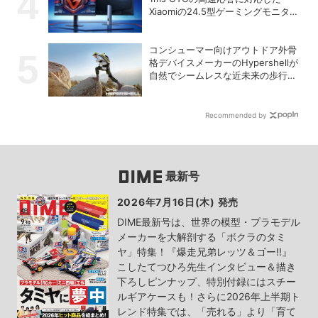
Xiaomiの24.5型ゲーミングモニター
「G25i 2026」
コンシューマー向けアウトドア外骨
格デバイスメーカーのHypershellが
自然でシームレスな近未来の歩行体
験を実現する新製品を発売
Recommended by
最新号
2026年7月16日(木) 発売
DIME最新号は、世界の模型・プラモデル
メーカーを大解剖する「ボクラのタミ
ヤ」特集！『爆走兄弟レッツ＆ゴー!!』
こしたてつひろ先生インタビュー＆描き
下ろしピンナップ、特別付録にはスチー
ルギアケースも！さらに2026年上半期ト
レンド特集では、「売れる」より「育て