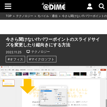
TOP
テクノロジー
モバイル・通信
今さら聞けない!?パワーポイント
今さら聞けない!?パワーポイントのスライドサイ
ズを変更したり縦向きにする方法
テクノロジー
2022.11.25
#オフィス
#マイクロソフト