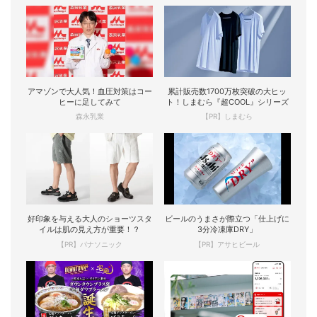
アマゾンで大人気！血圧対策はコー
累計販売数1700万枚突破の大ヒッ
ヒーに足してみて
ト！しまむら『超COOL』シリーズ
森永乳業
【PR】しまむら
好印象を与える大人のショーツスタ
ビールのうまさが際立つ「仕上げに
イルは肌の見え方が重要！？
3分冷凍庫DRY」
【PR】パナソニック
【PR】アサヒビール