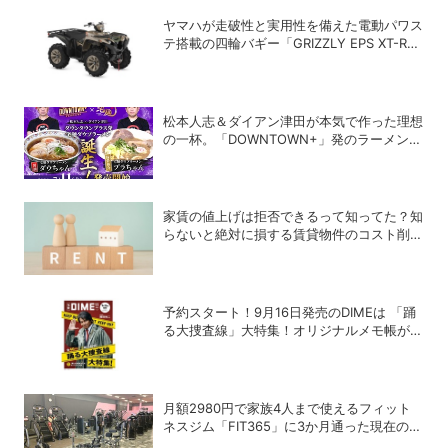
ヤマハが走破性と実用性を備えた電動パワス
テ搭載の四輪バギー「GRIZZLY EPS XT-R」
を発売
松本人志＆ダイアン津田が本気で作った理想
の一杯。「DOWNTOWN+」発のラーメンを
宅麺.comが完全再現！【PR】
家賃の値上げは拒否できるって知ってた？知
らないと絶対に損する賃貸物件のコスト削減
術
予約スタート！9月16日発売のDIMEは 「踊
る大捜査線」大特集！オリジナルメモ帳が特
別付録に！
月額2980円で家族4人まで使えるフィット
ネスジム「FIT365」に3か月通った現在のリ
アルな感想