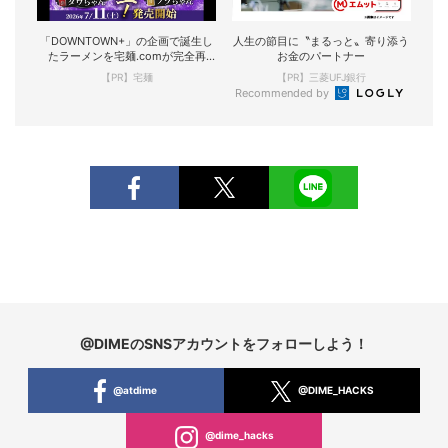
「DOWNTOWN+」の企画で誕生し
人生の節目に〝まるっと〟寄り添う
たラーメンを宅麺.comが完全再
お金のパートナー
現！
【PR】宅麺
【PR】三菱UFJ銀行
Recommended by
@DIMEのSNSアカウントをフォローしよう！
@atdime
@DIME_HACKS
@dime_hacks