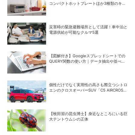
コンパクトホットプレートほか3種類のキッ
チン家電
災害時の緊急避難場所として活躍！車中泊と
電源供給が可能なクルマ5選
【図解付き】Googleスプレッドシートでの
QUERY関数の使い方｜データ抽出や並べ替
えの方法
個性だけでなく実用性の高さも際立つシトロ
エンのクロスオーバーSUV「C5 AIRCROSS
HYBRID」
【牧田習の昆虫博士】身近なところにいる巨
大テントウムシの正体