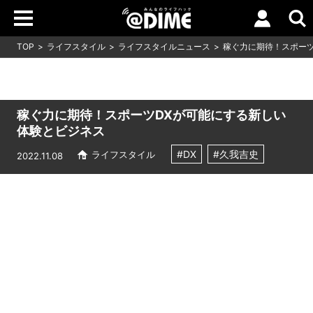
TOP
ライフスタイル
ライフスタイルニュース
稼ぐ力に期待！スポー
稼ぐ力に期待！スポーツDXが可能にする新しい
体験とビジネス
#DX
#久我吉史
ライフスタイル
2022.11.08
Loaded
:
8.64%
/
Unmute