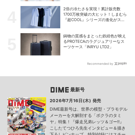
2倍の冷たさを実現！累計販売数
1700万枚突破の大ヒット！しまむら
『超COOL』シリーズの進化がスゴ
い！【PR】
鋳物の質感をまとった鉄紺色が映え
るPROTECAのラグジュアリーなス
ーツケース「INRYU LTD2」
Recommended by
最新号
2026年7月16日(木) 発売
DIME最新号は、世界の模型・プラモデル
メーカーを大解剖する「ボクラのタミ
ヤ」特集！『爆走兄弟レッツ＆ゴー!!』
こしたてつひろ先生インタビュー＆描き
下ろしピンナップ、特別付録にはスチー