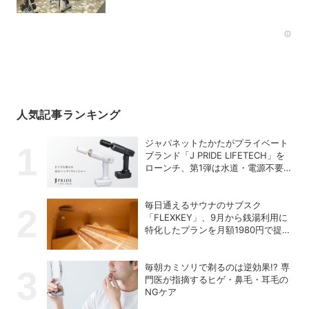
Rec
人気記事ランキング
ジャパネットたかたがプライベート
ブランド「J PRIDE LIFETECH」を
ローンチ、第1弾は水道・電源不要
の充電式高圧洗浄機
毎日通えるサウナのサブスク
「FLEXKEY」、9月から銭湯利用に
特化したプランを月額1980円で提供
開始
毎朝カミソリで剃るのは逆効果!? 専
門医が指摘するヒゲ・鼻毛・耳毛の
NGケア