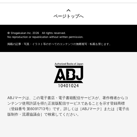
ページトップへ
© Shogakukan Inc. 2026 All rights reserved.
No reproduction or republication without written permission.
掲載の記事・写真・イラスト等のすべてのコンテンツの無断複写・転載を禁じます。
ABJマークは、この電子書店・電子書籍配信サービスが、著作権者からコ
ンテンツ使用許諾を得た正規版配信サービスであることを示す登録商標
（登録番号 第6091713号）です。詳しくは［ABJマーク］または［電子出
版制作・流通協議会］で検索してください。