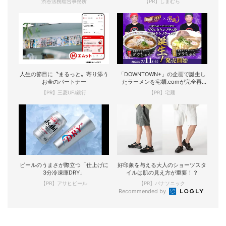
渋谷法務総合事務所
【PR】しまむら
人生の節目に〝まるっと〟寄り添う
「DOWNTOWN+」の企画で誕生し
お金のパートナー
たラーメンを宅麺.comが完全再
現！
【PR】三菱UFJ銀行
【PR】宅麺
ビールのうまさが際立つ「仕上げに
好印象を与える大人のショーツスタ
3分冷凍庫DRY」
イルは肌の見え方が重要！？
【PR】アサヒビール
【PR】パナソニック
Recommended by