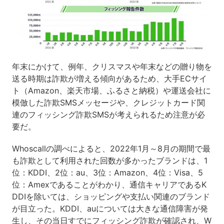
年末にかけて、例年、クリスマスや年末などの贈り物を
送る時期は詐欺が増える傾向があるため、大手ECサイ
ト（Amazon、楽天市場、ふるさと納税）や運送会社に
模倣した詐欺SMSメッセージや、クレジットカード関
連のフィッシング詐欺SMSが考えられるため注意が必
要だ。
Whoscallの調べによると、2022年1月～8月の期間で最
も詐欺として利用された回数が多かったブランドは、1
位：KDDI、2位：au、3位：Amazon、4位：Visa、5
位：Amexであることがわかり、通信キャリアであるK
DDIを除いては、ショッピングや支払い関連のブランド
が目立った。KDDI、auについては大きな通信障害が発
生し、その当日すでにフィッシング詐欺が確認され、W