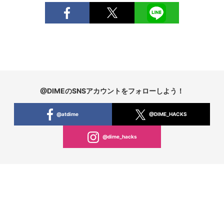
@DIMEのSNSアカウントをフォローしよう！
@atdime
@DIME_HACKS
@dime_hacks