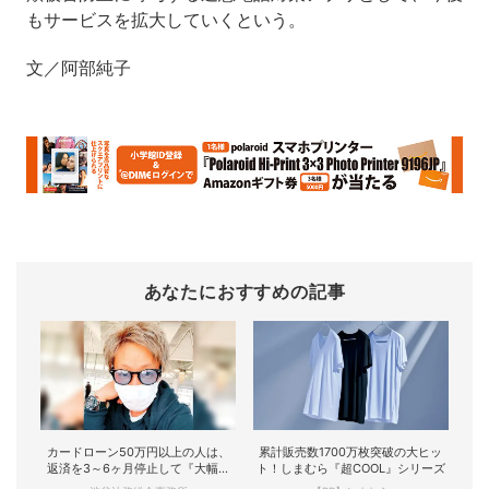
もサービスを拡大していくという。
文／阿部純子
あなたにおすすめの記事
カードローン50万円以上の人は、
累計販売数1700万枚突破の大ヒッ
返済を3～6ヶ月停止して『大幅に
ト！しまむら『超COOL』シリーズ
減額してから返済...