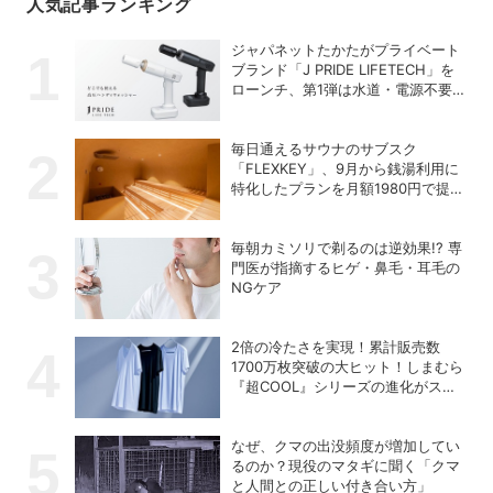
人気記事ランキング
ジャパネットたかたがプライベート
ブランド「J PRIDE LIFETECH」を
ローンチ、第1弾は水道・電源不要
の充電式高圧洗浄機
毎日通えるサウナのサブスク
「FLEXKEY」、9月から銭湯利用に
特化したプランを月額1980円で提供
開始
毎朝カミソリで剃るのは逆効果!? 専
門医が指摘するヒゲ・鼻毛・耳毛の
NGケア
2倍の冷たさを実現！累計販売数
1700万枚突破の大ヒット！しまむら
『超COOL』シリーズの進化がスゴ
い！【PR】
なぜ、クマの出没頻度が増加してい
るのか？現役のマタギに聞く「クマ
と人間との正しい付き合い方」