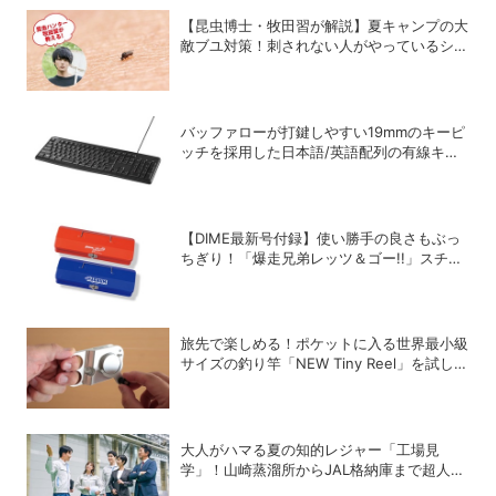
【昆虫博士・牧田習が解説】夏キャンプの大
敵ブユ対策！刺されない人がやっているシン
プル習慣
バッファローが打鍵しやすい19mmのキーピ
ッチを採用した日本語/英語配列の有線キー
ボードを発売
【DIME最新号付録】使い勝手の良さもぶっ
ちぎり！「爆走兄弟レッツ＆ゴー!!」スチー
ルGEARケースを徹底解剖
旅先で楽しめる！ポケットに入る世界最小級
サイズの釣り竿「NEW Tiny Reel」を試して
みた
大人がハマる夏の知的レジャー「工場見
学」！山崎蒸溜所からJAL格納庫まで超人気
施設の〝予約の取り方〟ガイド