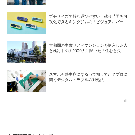
プチサイズで持ち運びやすい！残り時間を可
視化できるキングジムの「ビジュアルバータ
イマー」
首都圏の中古リノベマンションを購入した人
と検討中の人1000人に聞いた「住むと決め
た街」、3位横浜、2位武蔵小杉、1位は？
スマホも熱中症になるって知ってた？プロに
聞くデジタルトラブルの対処法
Rec