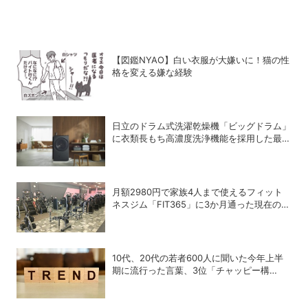
【図鑑NYAO】白い衣服が大嫌いに！猫の性
格を変える嫌な経験
日立のドラム式洗濯乾燥機「ビッグドラム」
に衣類長もち高濃度洗浄機能を採用した最新
モデルが登場
月額2980円で家族4人まで使えるフィット
ネスジム「FIT365」に3か月通った現在のリ
アルな感想
10代、20代の若者600人に聞いた今年上半
期に流行った言葉、3位「チャッピー構
文」、2位「メロい」、1位は？