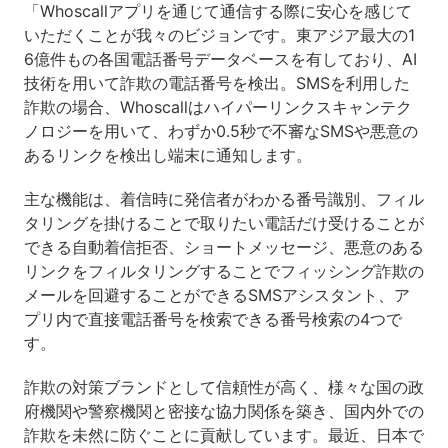
「Whoscallアプリを通じて通信する際に安心を感じて
いただくことが我々のビジョンです。東アジア最大の1
6億件もの各国電話番号データベースを有しており、AI
技術を用いて詐欺の電話番号を検出。SMSを利用した
詐欺の場合、Whoscallはハイパーリンクスキャンテク
ノロジーを用いて、わずか0.5秒で不審なSMSや悪意の
あるリンクを検出し端末に通知します。
主な機能は、着信時に発信者がわかる番号識別、フィル
タリングを掛けることで取りたい電話だけ受けることが
できる自動着信拒否、ショートメッセージ、悪意のある
リンクをフィルタリングすることでフィッシング詐欺の
メールを回避することができるSMSアシスタント、ア
プリ内で直接電話番号を検索できる番号検索の4つで
す。
詐欺の対策ブランドとして信頼性が高く、様々な国の政
府機関や警察機関と密接な協力関係を築き、国内外での
詐欺を未然に防ぐことに貢献しています。最近、日本で