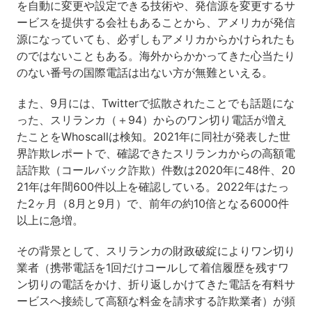
を自動に変更や設定できる技術や、発信源を変更するサ
ービスを提供する会社もあることから、アメリカが発信
源になっていても、必ずしもアメリカからかけられたも
のではないこともある。海外からかかってきた心当たり
のない番号の国際電話は出ない方が無難といえる。
また、9月には、Twitterで拡散されたことでも話題にな
った、スリランカ（＋94）からのワン切り電話が増え
たことをWhoscallは検知。2021年に同社が発表した世
界詐欺レポートで、確認できたスリランカからの高額電
話詐欺（コールバック詐欺）件数は2020年に48件、20
21年は年間600件以上を確認している。2022年はたっ
た2ヶ月（8月と9月）で、前年の約10倍となる6000件
以上に急増。
その背景として、スリランカの財政破綻によりワン切り
業者（携帯電話を1回だけコールして着信履歴を残すワ
ン切りの電話をかけ、折り返しかけてきた電話を有料サ
ービスへ接続して高額な料金を請求する詐欺業者）が頻