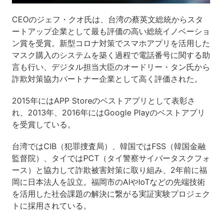
CEOのジェフ・クオ氏は、台湾の蔡英文総統からスタ
ートアップ企業として最も評価の高い総統イノベーショ
ン賞を受賞。新型コロナ対策でスマホアプリを活用した
マスク購入のシステムを築く過程で電話番号に関する助
言も行い、デジタル担当大臣のオードリー・タン氏から
詐欺対策協力パートナー企業として高く評価された。
2015年にはAPP Storeのベストアプリとして表彰さ
れ、2013年、2016年にはGoogle Playのベストアプリ
を受賞している。
台湾ではCIB（犯罪捜査局）、韓国ではFSS（韓国金融
監督院）、タイではPCT（タイ警察サイバータスクフォ
ース）と協力して詐欺被害対策に取り組み、2年前に福
岡に日本法人を設立。福岡市のAIやIoTなどの先端技術
を活用した社会課題の解決に繋がる実証実験プロジェク
トに採用されている。