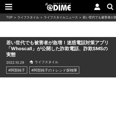
TOP
ライフスタイル
ライフスタイルニュース
若い世代でも被害者が急
若い世代でも被害者が急増！迷惑電話対策アプリ
「Whoscall」が公開した詐欺電話、詐欺SMSの
実態
ライフスタイル
2022.10.29
#阿部純子
#阿部純子のトレンド探検隊
Loaded
:
7.59%
/
Unmute