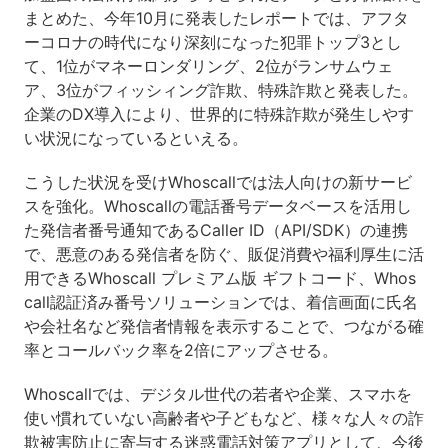
まとめた、今年10月に発表したレポートでは、アフタ
ーコロナの時代になり深刻になった犯罪トップ3とし
て、1位がマネーロンダリング、2位がランサムウェ
ア、3位がフィッシィング詐欺、特殊詐欺と発表した。
企業のDX導入により、世界的に特殊詐欺が発生しやす
い状況になっているといえる。
こうした状況を受けWhoscallでは法人向けの新サービ
スを強化。Whoscallの電話番号データベースを活用し
た発信者番号通知であるCaller ID（API/SDK）の連携
で、悪意のある発信者を防ぐ、販促消費や福利厚生に活
用できるWhoscall プレミアム版 ギフトコード、Whos
call認証済み番号ソリューションでは、着信画面に氏名
や会社名など発信者情報を表示することで、つながる確
率とコールバック率を2倍にアップさせる。
Whoscallでは、デジタル世代の若者や企業、スマホを
使い慣れていない高齢者や子どもなど、様々な人々の詐
欺被害防止に寄与する迷惑電話対策アプリとして、今後