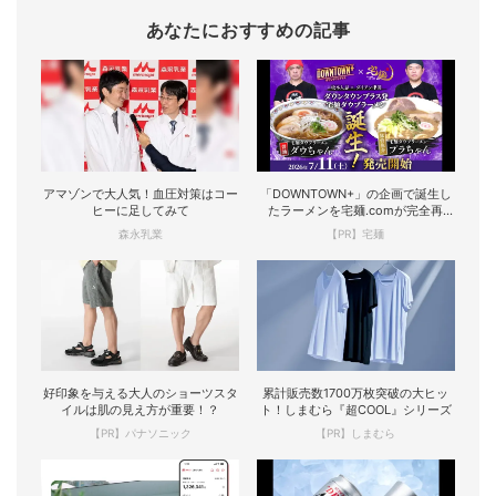
あなたにおすすめの記事
アマゾンで大人気！血圧対策はコー
「DOWNTOWN+」の企画で誕生し
ヒーに足してみて
たラーメンを宅麺.comが完全再
現！
森永乳業
【PR】宅麺
好印象を与える大人のショーツスタ
累計販売数1700万枚突破の大ヒッ
イルは肌の見え方が重要！？
ト！しまむら『超COOL』シリーズ
【PR】パナソニック
【PR】しまむら