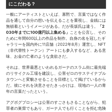
にこだわる？
一般にアーティストといえば、寡黙で、言葉ではなく作
品を通して自分の想いを伝えることを重視し、金銭には
無頓着というイメージがある。だが長坂氏は違う。
「2
030年までに100億円以上集める」
ことを公言し、その
ために年間600以上の作品を制作。自身の名を冠したギ
ャラリーを国内外に11店舗（2022年8月）運営し、NFT
（非代替性トークン）アートにも参入するなど、ある意
味、お金の亡者のような貪欲さだ。
それは、世界最悪といわれるガーナのスラム街に最先端
のリサイクル工場を建設し、公害ゼロのサステイナブル
タウンへと変貌させることを目標として掲げているから
だ。彼にそれを決意させたきっかけは、現地の一人の青
年の言葉だったという。
アグボグブロシーは公害のすごさもさることながら、犯
罪者の巣窟でもあり、ガーナ人でも行くことを拒む危険