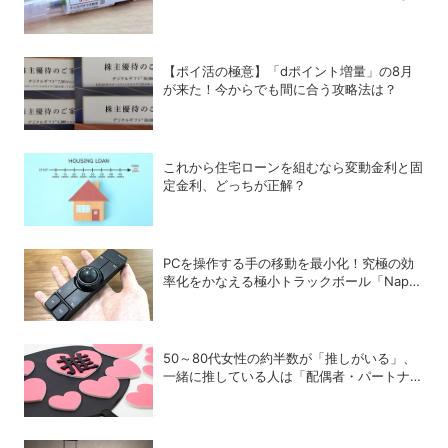
か？
【ポイ活の極意】「dポイント増量」の8月
が来た！今からでも間に合う攻略法は？
これから住宅ローンを組むなら変動金利と固
定金利、どっちが正解？
PCを操作する手の移動を最小化！究極の効
率化をかなえる極小トラックボール「Nape
Pro」をレビュー
50～80代女性の約半数が「推しがいる」、
一緒に推している人は「配偶者・パートナ
ー」が最多