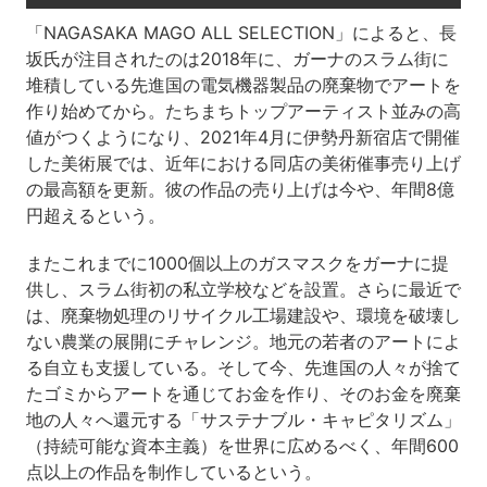
「NAGASAKA MAGO ALL SELECTION」によると、長
坂氏が注目されたのは2018年に、ガーナのスラム街に
堆積している先進国の電気機器製品の廃棄物でアートを
作り始めてから。たちまちトップアーティスト並みの高
値がつくようになり、2021年4月に伊勢丹新宿店で開催
した美術展では、近年における同店の美術催事売り上げ
の最高額を更新。彼の作品の売り上げは今や、年間8億
円超えるという。
またこれまでに1000個以上のガスマスクをガーナに提
供し、スラム街初の私立学校などを設置。さらに最近で
は、廃棄物処理のリサイクル工場建設や、環境を破壊し
ない農業の展開にチャレンジ。地元の若者のアートによ
る自立も支援している。そして今、先進国の人々が捨て
たゴミからアートを通じてお金を作り、そのお金を廃棄
地の人々へ還元する「サステナブル・キャピタリズム」
（持続可能な資本主義）を世界に広めるべく、年間600
点以上の作品を制作しているという。