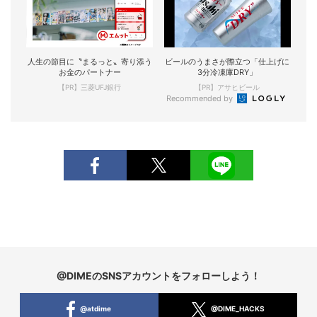
人生の節目に〝まるっと〟寄り添う
ビールのうまさが際立つ「仕上げに
お金のパートナー
3分冷凍庫DRY」
【PR】三菱UFJ銀行
【PR】アサヒビール
Recommended by
@DIMEのSNSアカウントをフォローしよう！
@atdime
@DIME_HACKS