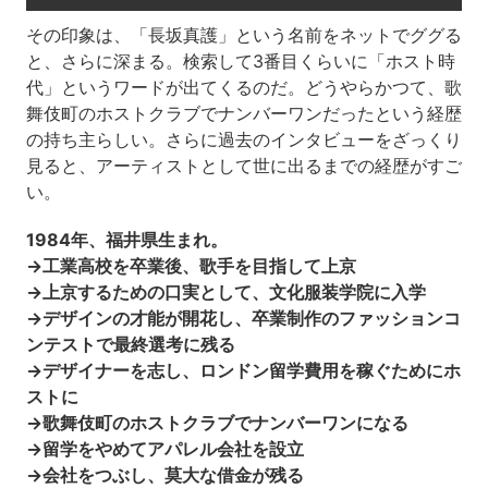
その印象は、「長坂真護」という名前をネットでググる
と、さらに深まる。検索して3番目くらいに「ホスト時
代」というワードが出てくるのだ。どうやらかつて、歌
舞伎町のホストクラブでナンバーワンだったという経歴
の持ち主らしい。さらに過去のインタビューをざっくり
見ると、アーティストとして世に出るまでの経歴がすご
い。
1984年、福井県生まれ。
→工業高校を卒業後、歌手を目指して上京
→上京するための口実として、文化服装学院に入学
→デザインの才能が開花し、卒業制作のファッションコ
ンテストで最終選考に残る
→デザイナーを志し、ロンドン留学費用を稼ぐためにホ
ストに
→歌舞伎町のホストクラブでナンバーワンになる
→留学をやめてアパレル会社を設立
→会社をつぶし、莫大な借金が残る