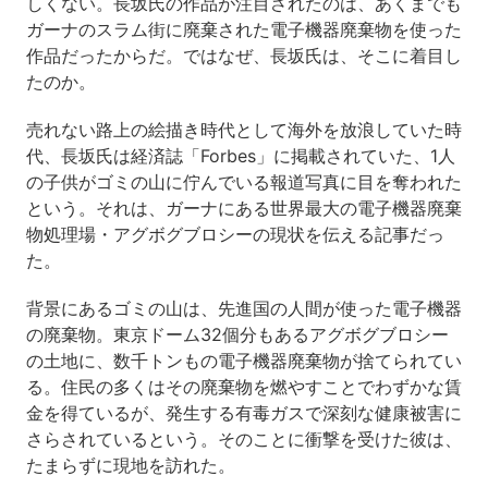
しくない。長坂氏の作品が注目されたのは、あくまでも
ガーナのスラム街に廃棄された電子機器廃棄物を使った
作品だったからだ。ではなぜ、長坂氏は、そこに着目し
たのか。
売れない路上の絵描き時代として海外を放浪していた時
代、長坂氏は経済誌「Forbes」に掲載されていた、1人
の子供がゴミの山に佇んでいる報道写真に目を奪われた
という。それは、ガーナにある世界最大の電子機器廃棄
物処理場・アグボグブロシーの現状を伝える記事だっ
た。
背景にあるゴミの山は、先進国の人間が使った電子機器
の廃棄物。東京ドーム32個分もあるアグボグブロシー
の土地に、数千トンもの電子機器廃棄物が捨てられてい
る。住民の多くはその廃棄物を燃やすことでわずかな賃
金を得ているが、発生する有毒ガスで深刻な健康被害に
さらされているという。そのことに衝撃を受けた彼は、
たまらずに現地を訪れた。