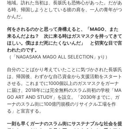
地域。訪れた当初は、長坂氏も恐怖心があった。だがあ
る時、帰国しようとしている彼の肩を、一人の青年がつ
かんだ。
何をされるのかと思って身構えると、「MAGO、また
来るんだよね？ 次に来る時はガスマスクを持ってきて
ほしい。僕はまだ死にたくないんだ」 と切実な目で言
われたのです。
（「NAGASAKA MAGO ALL SELECTION」yり）
自分のことばかり考えていたことに気づかされた長坂氏
は、帰国後、わずかな自己資金から支援活動をスタート
させる。これまでに1000個以上のガスマスクをガーナ
に届け、2018年には完全無料のスラム街初の学校「MA
GO ART AND STUDY」を設立。「2030年までに、ガ
ーナのスラム街に100億円規模のリサイクル工場を作
る」と宣言する。
一刻も早くガーナのスラム街にサステナブルな社会を提