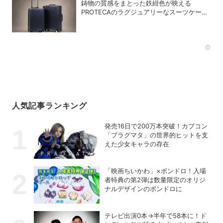
鋳物の質感をまとった鉄紺色が映える
PROTECAのラグジュアリーなスーツケース
「INRYU LTD2」
Rec
人気記事ランキング
発売16日で200万本突破！カプコン
「プラグマタ」の世界的ヒットを支
えた少女キャラの存在
「映画ちいかわ」×ボンドロ！入場
者特典の第2弾は数量限定のオリジ
ナルデザインのボンドロに
テレビ出演0本→半年で58本に！ド