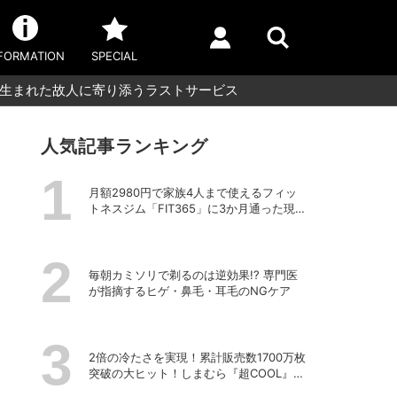
FORMATION
SPECIAL
で生まれた故人に寄り添うラストサービス
人気記事ランキング
月額2980円で家族4人まで使えるフィッ
トネスジム「FIT365」に3か月通った現在
のリアルな感想
毎朝カミソリで剃るのは逆効果!? 専門医
が指摘するヒゲ・鼻毛・耳毛のNGケア
2倍の冷たさを実現！累計販売数1700万枚
突破の大ヒット！しまむら『超COOL』シ
リーズの進化がスゴい！【PR】