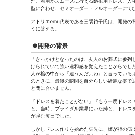
た、着用がスムーズに行える納棺用ドレス。人
型に合わせ、セミオーダー・フルオーダーにて
アトリエemu代表である三隅裕子氏は、開発の
うに答える。
●開発の背景
「きっかけとなったのは、友人のお葬式に参列
けられていて強い違和感を覚えたことからでし
人が棺の中から『違うんだよね』と言っている
のときに、最後の瞬間を自分らしい綺麗な姿で
と間に合いません。
『ドレスを着たことがない』『もう一度ドレス
と、当時、ブライダル業界にいた姉と、ドレス
が弾む毎日でした。
しかしドレス作りを始めた矢先に、姉が肺の病