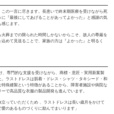
』この一言に尽きます。長患いで終末期医療を受けながら死
うに『最後にしてあげることがあってよかった』と感謝の気
も感じます。
ら火葬までの限られた時間しかないからこそ、故人の尊厳を
を込めて見送ることで、家族の方は『よかった』と明るく
受け、専門的な支援を受けながら、商標・意匠・実用新案製
た。ラストドレスは肌着・ドレス・シャツ・タキシード・和
な特殊縫製という特徴があることから、障害者施設や病院な
リーで高品質な衣服の製品開発も進んでいます。
旅立っていただくため 、ラストドレスは長い歳月をかけて
で愛のあるものづくりに励んでまいります」