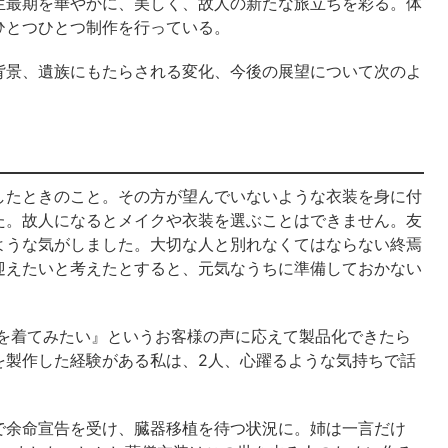
生最期を華やかに、美しく、故人の新たな旅立ちを彩る。体
ひとつひとつ制作を行っている。
背景、遺族にもたらされる変化、今後の展望について次のよ
したときのこと。その方が望んでいないような衣装を身に付
た。故人になるとメイクや衣装を選ぶことはできません。友
ような気がしました。大切な人と別れなくてはならない終焉
迎えたいと考えたとすると、元気なうちに準備しておかない
 を着てみたい』というお客様の声に応えて製品化できたら
を製作した経験がある私は、2人、心躍るような気持ちで話
で余命宣告を受け、臓器移植を待つ状況に。姉は一言だけ