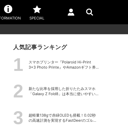
FORMATION
SPECIAL
人気記事ランキング
スマホプリンター『Polaroid Hi-Print
3×3 Photo Printe』やAmazonギフト券
が当たる！プレゼントキャンペーンがス
タート【8月26日締切】
新たな比率を採用した折りたたみスマホ
「Galaxy Z Fold8」は本当に使いやすい
のか？
超軽量138gで赤緑OLEDも搭載！0.02秒
の高速計測を実現するFastDeerのゴルフ
用レーザー距離計「C2 Pro」