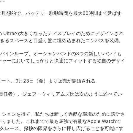
る。
に理想的で、バッテリー駆動時間を最大60時間まで延ばす
ch Ultraの大きくなったディスプレイのためにデザインされ
できるスペースと目盛り盤に埋め込まれたコンパスを装備。
ープ、アルパインループ、オーシャンバンドの3つの新しいバンドも
チャーにおいてしっかりと快適にフィットする独自のデザイ
受付がスタート、9月23日（金）より販売が開始される。
執行責任者）、ジェフ・ウィリアムズ氏は次のように述べてい
ーションを得て、私たちは新しく過酷な環境のために設計さ
作りました。これまでで最も屈強で有能なApple Watchで
に冒険、耐久レース、探検の限界をさらに押し広げることを可能にす