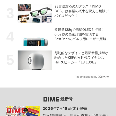
98言語対応のAIグラス「INMO
GO3」は会話の概念を変える翻訳デ
バイスだった！
超軽量138gで赤緑OLEDも搭載！
0.02秒の高速計測を実現する
FastDeerのゴルフ用レーザー距離計
「C2 Pro」
彫刻的なデザインと最新音響技術が
融合したKEFの次世代ワイヤレス
HiFiスピーカー「LS LUXE」
Recommended by
最新号
2026年7月16日(木) 発売
DIME最新号は、世界の模型・プラモデル