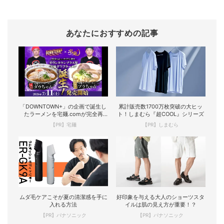
あなたにおすすめの記事
「DOWNTOWN+」の企画で誕生し
累計販売数1700万枚突破の大ヒッ
たラーメンを宅麺.comが完全再
ト！しまむら『超COOL』シリーズ
現！
【PR】宅麺
【PR】しまむら
ムダ毛ケアこそが夏の清潔感を手に
好印象を与える大人のショーツスタ
入れる方法
イルは肌の見え方が重要！？
【PR】パナソニック
【PR】パナソニック