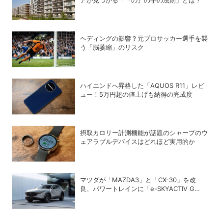
アが見つかる「『の』の字の法則」とは？
ヘディングの影響？元プロサッカー選手を襲
う「脳萎縮」のリスク
ハイエンドへ昇格した「AQUOS R11」レビ
ュー！5万円超の値上げも納得の完成度
摂取カロリー計測機能が話題のシャープのウ
ェアラブルデバイスはどれほど実用的か
マツダが「MAZDA3」と「CX-30」を改
良、パワートレインに「e-SKYACTIV G
2.5」を追加