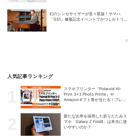
幻のシンセサイザーが堂々凱旋！ヤマハ
「GS1」修復記念イベントでかつしかトリオ
の向谷実さんが胸熱トーク
Rec
人気記事ランキング
スマホプリンター『Polaroid Hi-
Print 3×3 Photo Printe』や
Amazonギフト券が当たる！プレゼ
ントキャンペーンがスタート【8月
26日締切】
新たな比率を採用した折りたたみス
マホ「Galaxy Z Fold8」は本当に使
いやすいのか？