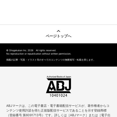
ページトップへ
© Shogakukan Inc. 2026 All rights reserved.
No reproduction or republication without written permission.
掲載の記事・写真・イラスト等のすべてのコンテンツの無断複写・転載を禁じます。
ABJマークは、この電子書店・電子書籍配信サービスが、著作権者からコ
ンテンツ使用許諾を得た正規版配信サービスであることを示す登録商標
（登録番号 第6091713号）です。詳しくは［ABJマーク］または［電子出