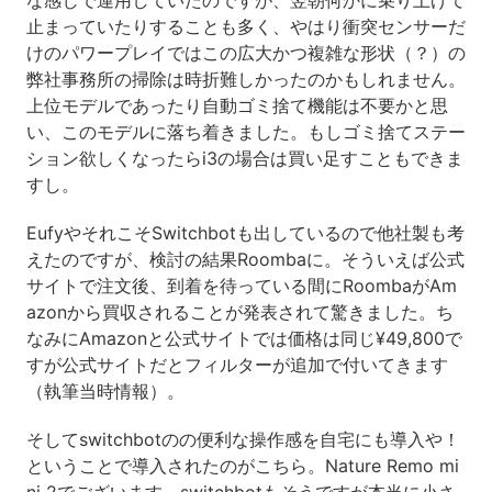
止まっていたりすることも多く、やはり衝突センサーだ
けのパワープレイではこの広大かつ複雑な形状（？）の
弊社事務所の掃除は時折難しかったのかもしれません。
上位モデルであったり自動ゴミ捨て機能は不要かと思
い、このモデルに落ち着きました。もしゴミ捨てステー
ション欲しくなったらi3の場合は買い足すこともできま
すし。
EufyやそれこそSwitchbotも出しているので他社製も考
えたのですが、検討の結果Roombaに。そういえば公式
サイトで注文後、到着を待っている間にRoombaがAm
azonから買収されることが発表されて驚きました。ち
なみにAmazonと公式サイトでは価格は同じ¥49,800で
すが公式サイトだとフィルターが追加で付いてきます
（執筆当時情報）。
そしてswitchbotのの便利な操作感を自宅にも導入や！
ということで導入されたのがこちら。Nature Remo mi
ni 2でございます。switchbotもそうですが本当に小さ