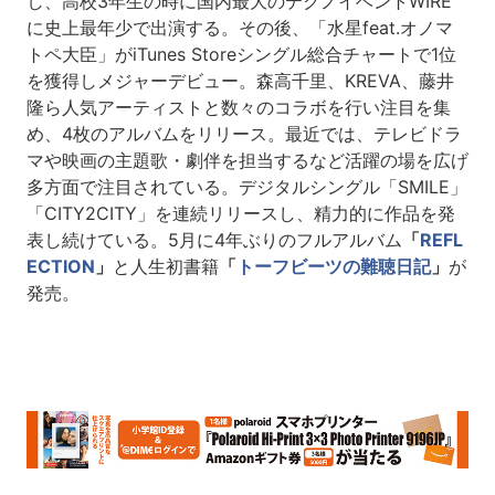
し、高校3年生の時に国内最大のテクノイベントWIRE
に史上最年少で出演する。その後、「水星feat.オノマ
トペ大臣」がiTunes Storeシングル総合チャートで1位
を獲得しメジャーデビュー。森高千里、KREVA、藤井
隆ら人気アーティストと数々のコラボを行い注目を集
め、4枚のアルバムをリリース。最近では、テレビドラ
マや映画の主題歌・劇伴を担当するなど活躍の場を広げ
多方面で注目されている。デジタルシングル「SMILE」
「CITY2CITY」を連続リリースし、精力的に作品を発
表し続けている。5月に4年ぶりのフルアルバム
「
REFL
ECTION
」
と人生初書籍
「
トーフビーツの難聴日記
」
が
発売。