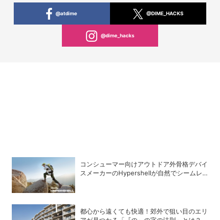
@atdime
@DIME_HACKS
@dime_hacks
コンシューマー向けアウトドア外骨格デバイ
スメーカーのHypershellが自然でシームレ
スな近未来の歩行体験を実現する新製品を発
売
都心から遠くても快適！郊外で狙い目のエリ