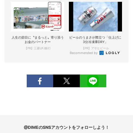
人生の節目に〝まるっと〟寄り添う
ビールのうまさが際立つ「仕上げに
お金のパートナー
3分冷凍庫DRY」
【PR】三菱UFJ銀行
【PR】アサヒビール
Recommended by
@DIMEのSNSアカウントをフォローしよう！