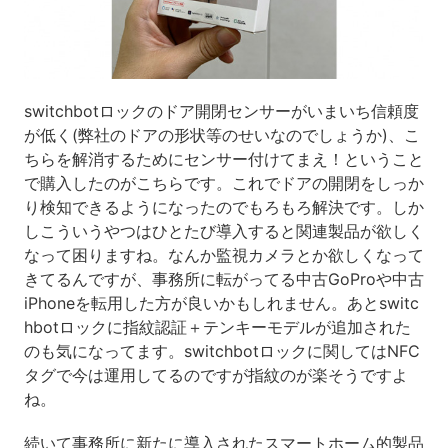
switchbotロックのドア開閉センサーがいまいち信頼度
が低く(弊社のドアの形状等のせいなのでしょうか)、こ
ちらを解消するためにセンサー付けてまえ！ということ
で購入したのがこちらです。これでドアの開閉をしっか
り検知できるようになったのでもろもろ解決です。しか
しこういうやつはひとたび導入すると関連製品が欲しく
なって困りますね。なんか監視カメラとか欲しくなって
きてるんですが、事務所に転がってる中古GoProや中古
iPhoneを転用した方が良いかもしれません。あとswitc
hbotロックに指紋認証＋テンキーモデルが追加された
のも気になってます。switchbotロックに関してはNFC
タグで今は運用してるのですが指紋のが楽そうですよ
ね。
続いて事務所に新たに導入されたスマートホーム的製品