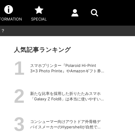
FORMATION
SPECIAL
し？
人気記事ランキング
スマホプリンター『Polaroid Hi-Print
3×3 Photo Printe』やAmazonギフト券
が当たる！プレゼントキャンペーンがス
タート【8月26日締切】
新たな比率を採用した折りたたみスマホ
「Galaxy Z Fold8」は本当に使いやすい
のか？
コンシューマー向けアウトドア外骨格デ
バイスメーカーのHypershellが自然でシ
ームレスな近未来の歩行体験を実現する