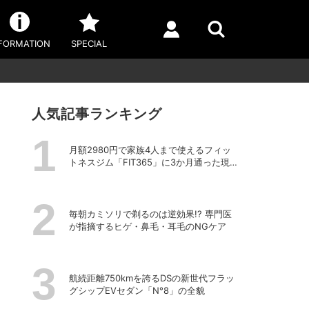
FORMATION
SPECIAL
人気記事ランキング
月額2980円で家族4人まで使えるフィッ
トネスジム「FIT365」に3か月通った現在
のリアルな感想
毎朝カミソリで剃るのは逆効果!? 専門医
が指摘するヒゲ・鼻毛・耳毛のNGケア
航続距離750kmを誇るDSの新世代フラッ
グシップEVセダン「N°8」の全貌