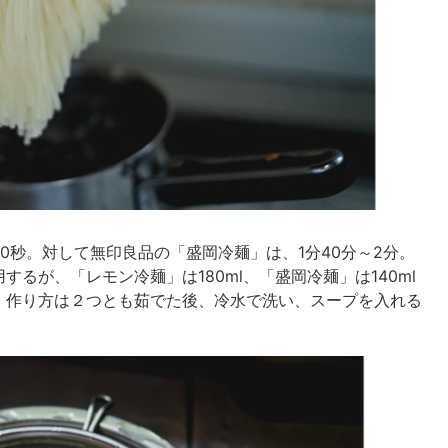
0秒。対して無印良品の「盛岡冷麺」は、1分40分～2分。
るが、「レモン冷麺」は180ml、「盛岡冷麺」は140ml
。作り方は２つとも茹でた後、冷水で洗い、スープを入れる