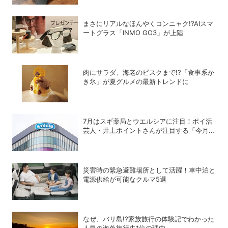
まさにリアルなほんやくコンニャク!?AIスマ
ートグラス「INMO GO3」が上陸
肉にサラダ、海老のビスクまで!?「食事系か
き氷」が夏グルメの最新トレンドに
7月はスギ薬局とウエルシアに注目！ポイ活
芸人・井上ポイントさんが注目する「今月の
ポイ活ハック」
災害時の緊急避難場所として活躍！車中泊と
電源供給が可能なクルマ5選
なぜ、バリ島!?家族旅行の体験記でわかった
人気の海外旅行先1位の理由