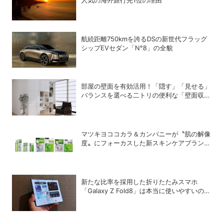
航続距離750kmを誇るDSの新世代フラッグ
シップEVセダン「N°8」の全貌
部屋の壁面を有効活用！「隠す」「見せる」
バランスを選べる二トリの便利な「壁面収
納」シリーズ
マツキヨココカラ＆カンパニーが〝肌の解像
度〟にフォーカスした新スキンケアブランド
「Pixcella」をローンチ
新たな比率を採用した折りたたみスマホ
「Galaxy Z Fold8」は本当に使いやすいの
か？