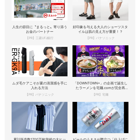
人生の節目に〝まるっと〟寄り添う
好印象を与える大人のショーツスタ
お金のパートナー
イルは肌の見え方が重要！？
【PR】三菱UFJ銀行
【PR】パナソニック
ムダ毛ケアこそが夏の清潔感を手に
「DOWNTOWN+」の企画で誕生し
入れる方法
たラーメンを宅麺.comが完全再
現！
【PR】パナソニック
【PR】宅麺
累計販売数1700万枚突破の大ヒッ
ビールのうまさが際立つ「仕上げに