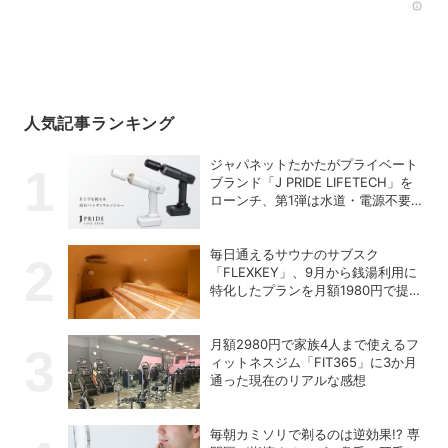
Rec
人気記事ランキング
ジャパネットたかたがプライベート
ブランド「J PRIDE LIFETECH」を
ローンチ、第1弾は水道・電源不要
の充電式高圧洗浄機
毎日通えるサウナのサブスク
「FLEXKEY」、9月から銭湯利用に
特化したプランを月額1980円で提供
開始
月額2980円で家族4人まで使えるフ
ィットネスジム「FIT365」に3か月
通った現在のリアルな感想
毎朝カミソリで剃るのは逆効果!? 専