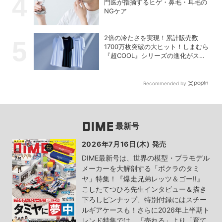
門医が指摘するヒゲ・鼻毛・耳毛の
NGケア
2倍の冷たさを実現！累計販売数
1700万枚突破の大ヒット！しまむら
『超COOL』シリーズの進化がスゴ
い！【PR】
Recommended by
最新号
2026年7月16日(木) 発売
DIME最新号は、世界の模型・プラモデル
メーカーを大解剖する「ボクラのタミ
ヤ」特集！『爆走兄弟レッツ＆ゴー!!』
こしたてつひろ先生インタビュー＆描き
下ろしピンナップ、特別付録にはスチー
ルギアケースも！さらに2026年上半期ト
レンド特集では、「売れる」より「育て