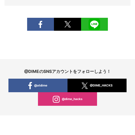
@DIMEのSNSアカウントをフォローしよう！
@atdime
@DIME_HACKS
@dime_hacks