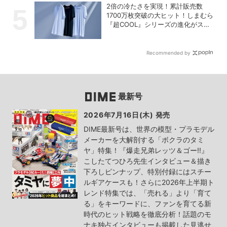
2倍の冷たさを実現！累計販売数
1700万枚突破の大ヒット！しまむら
『超COOL』シリーズの進化がスゴ
い！【PR】
Recommended by
最新号
2026年7月16日(木) 発売
DIME最新号は、世界の模型・プラモデル
メーカーを大解剖する「ボクラのタミ
ヤ」特集！『爆走兄弟レッツ＆ゴー!!』
こしたてつひろ先生インタビュー＆描き
下ろしピンナップ、特別付録にはスチー
ルギアケースも！さらに2026年上半期ト
レンド特集では、「売れる」より「育て
る」をキーワードに、ファンを育てる新
時代のヒット戦略を徹底分析！話題のモ
ナキ独占インタビューも掲載した見逃せ