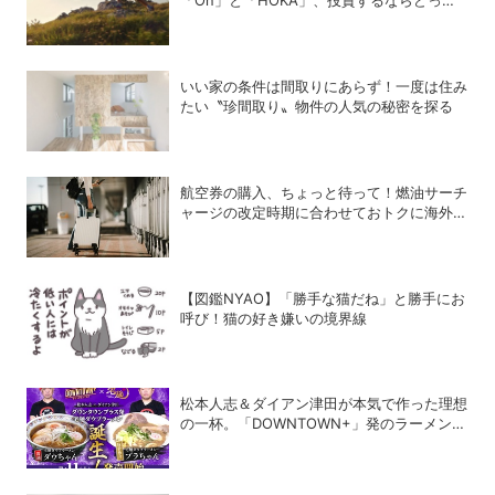
ち？
いい家の条件は間取りにあらず！一度は住み
たい〝珍間取り〟物件の人気の秘密を探る
航空券の購入、ちょっと待って！燃油サーチ
ャージの改定時期に合わせておトクに海外航
空券を買う方法
【図鑑NYAO】「勝手な猫だね」と勝手にお
呼び！猫の好き嫌いの境界線
松本人志＆ダイアン津田が本気で作った理想
の一杯。「DOWNTOWN+」発のラーメンを
宅麺.comが完全再現！【PR】