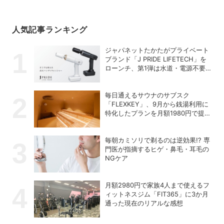
人気記事ランキング
ジャパネットたかたがプライベート
ブランド「J PRIDE LIFETECH」を
ローンチ、第1弾は水道・電源不要
の充電式高圧洗浄機
毎日通えるサウナのサブスク
「FLEXKEY」、9月から銭湯利用に
特化したプランを月額1980円で提供
開始
毎朝カミソリで剃るのは逆効果!? 専
門医が指摘するヒゲ・鼻毛・耳毛の
NGケア
月額2980円で家族4人まで使えるフ
ィットネスジム「FIT365」に3か月
通った現在のリアルな感想