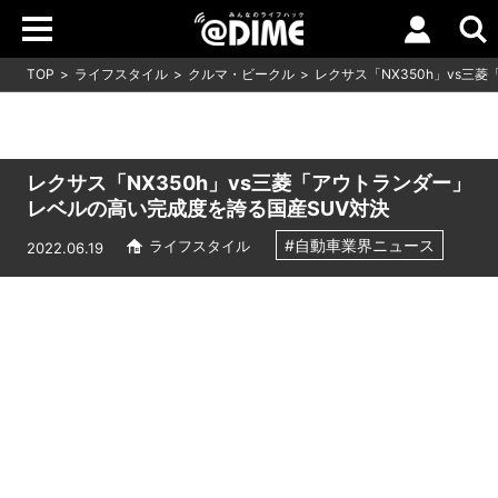
TOP
ライフスタイル
クルマ・ビークル
レクサス「NX350h」vs三
レクサス「NX350h」vs三菱「アウトランダー」
レベルの高い完成度を誇る国産SUV対決
#自動車業界ニュース
ライフスタイル
2022.06.19
Loaded
:
5.00%
/
Unmute