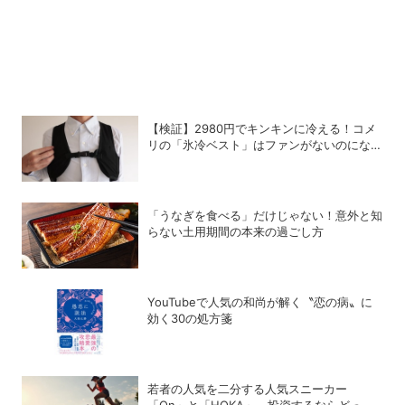
【検証】2980円でキンキンに冷える！コメ
リの「氷冷ベスト」はファンがないのになぜ
涼しくなるのか？
「うなぎを食べる」だけじゃない！意外と知
らない土用期間の本来の過ごし方
YouTubeで人気の和尚が解く〝恋の病〟に
効く30の処方箋
若者の人気を二分する人気スニーカー
「On」と「HOKA」、投資するならどっ