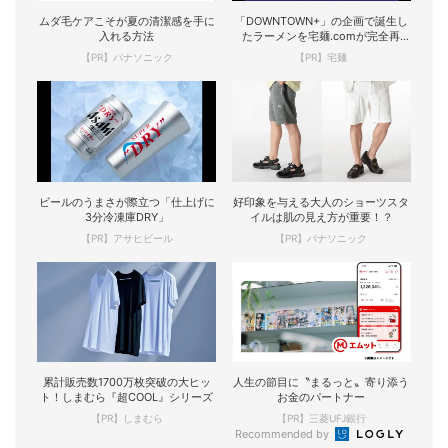
ムダ毛ケアこそが夏の清潔感を手に
「DOWNTOWN+」の企画で誕生し
入れる方法
たラーメンを宅麺.comが完全再
現！
【PR】パナソニック
【PR】宅麺
ビールのうまさが際立つ「仕上げに
好印象を与える大人のショーツスタ
3分冷凍庫DRY」
イルは肌の見え方が重要！？
【PR】アサヒビール
【PR】パナソニック
累計販売数1700万枚突破の大ヒッ
人生の節目に〝まるっと〟寄り添う
ト！しまむら『超COOL』シリーズ
お金のパートナー
【PR】しまむら
【PR】三菱UFJ銀行
Recommended by