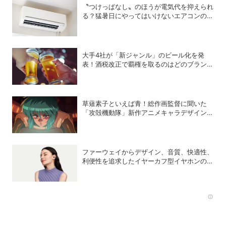
〝つけっぱなし〟のほうが電気代を抑えられ
る？猛暑日にやってはいけないエアコンの使
い方
大手4社が「新ジャンル」のビール化を発
表！酒税改正で覇権を取るのはどのブランド
か？
草薙素子といえば青！総作画監督に聞いた
「攻殻機動隊」新作アニメキャラデザインの
こだわり
ファーウェイからデザイン、音質、快適性、
利便性を追求したイヤーカフ型イヤホンのフ
ラッグシップモデル「HUAWEI FreeClip 2
S」が登場
Rec