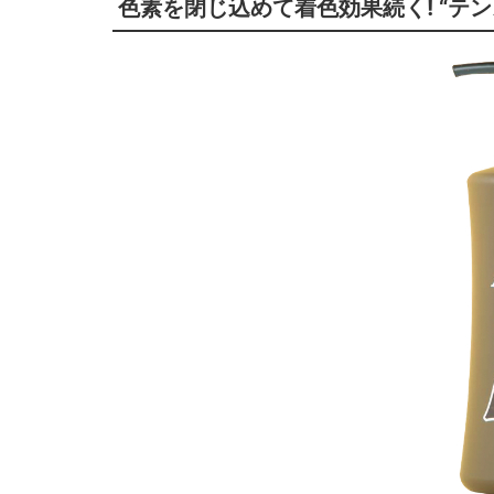
色素を閉じ込めて着色効果続く! “テ