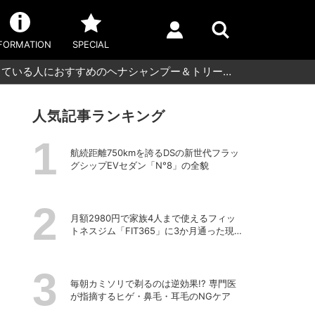
FORMATION
SPECIAL
している人におすすめのヘナシャンプー＆トリー…
人気記事ランキング
航続距離750kmを誇るDSの新世代フラッ
グシップEVセダン「N°8」の全貌
月額2980円で家族4人まで使えるフィッ
トネスジム「FIT365」に3か月通った現在
のリアルな感想
毎朝カミソリで剃るのは逆効果!? 専門医
が指摘するヒゲ・鼻毛・耳毛のNGケア