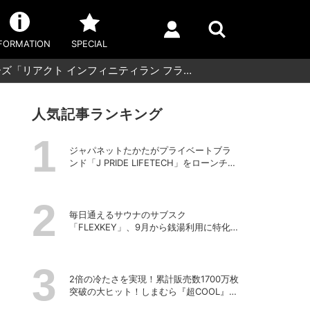
FORMATION
SPECIAL
ズ「リアクト インフィニティラン フラ…
人気記事ランキング
ジャパネットたかたがプライベートブラ
ンド「J PRIDE LIFETECH」をローンチ、
第1弾は水道・電源不要の充電式高圧洗浄
機
毎日通えるサウナのサブスク
「FLEXKEY」、9月から銭湯利用に特化し
たプランを月額1980円で提供開始
2倍の冷たさを実現！累計販売数1700万枚
突破の大ヒット！しまむら『超COOL』シ
リーズの進化がスゴい！【PR】