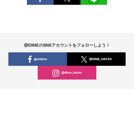
@DIMEのSNSアカウントをフォローしよう！
@atdime
@DIME_HACKS
@dime_hacks