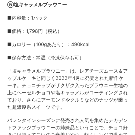
⑤塩キャラメルブラウニー
■内容量：1パック
■価格：1,798円（税込）
■カロリー（100gあたり）：490kcal
■保存方法：常温（冷凍保存も可）
「塩キャラメルブラウニー」は、レアチーズムース＆ア
ップルケーキと同じく2022年4月に発売された新作ケ
ーキ。チョコチップがザクザク入ったブラウニー生地の
上にヘーゼルチョコや塩キャラメルがコーティングされ
ており、さらにアーモンドやクルミなどのナッツが乗っ
た超濃厚系スイーツです。
バレンタインシーズンに発売され人気を集めたデカデン
トファッジブラウニーの姉妹品ということで、チョコ好
きには持ってこいのご褒美おやつ。軽くレンジで温めて