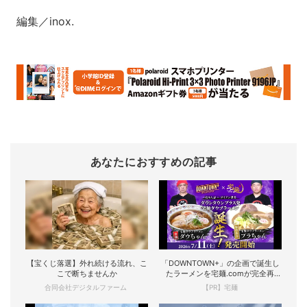
編集／inox.
あなたにおすすめの記事
【宝くじ落選】外れ続ける流れ、こ
「DOWNTOWN+」の企画で誕生し
こで断ちませんか
たラーメンを宅麺.comが完全再
現！
合同会社デジタルファーム
【PR】宅麺