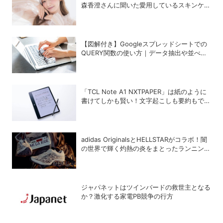
森香澄さんに聞いた愛用しているスキンケア
8選
【図解付き】Googleスプレッドシートでの
QUERY関数の使い方｜データ抽出や並べ替
えの方法
「TCL Note A1 NXTPAPER」は紙のように
書けてしかも賢い！文字起こしも要約もでき
るAIタブレットを試してみた
adidas OriginalsとHELLSTARがコラボ！闇
の世界で輝く灼熱の炎をまとったランニング
シューズ「MEGARIDE S2」
ジャパネットはツインバードの救世主となる
か？激化する家電PB競争の行方