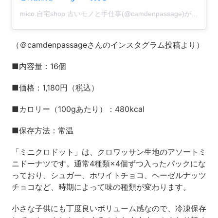
mico.自宅shop 古いモノと手仕事(@camdenpassage)がシェアした投稿
（＠camdenpassageさんのインスタグラム投稿より）
■内容量：16個
■価格：1,180円（税込）
■カロリー（100gあたり）：480kcal
■保存方法：常温
「ミニクロドット」は、クロワッサン生地のアソートミ
ニドーナツです。通常4種類×4個ずつ入ったパックにな
っており、シュガー、ホワイトチョコ、ヘーゼルナッツ
チョコなど、時期によって味の種類が変わります。
小さな子供にも丁度良いボリューム感なので、冷凍保存