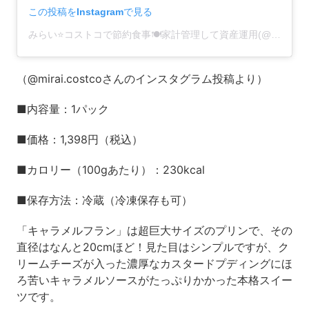
この投稿をInstagramで見る
みらい⭐️コストコで節約食事🍽家計管理して資産運用(@mirai.costco)がシェアした投稿
（@mirai.costcoさんのインスタグラム投稿より）
■内容量：1パック
■価格：1,398円（税込）
■カロリー（100gあたり）：230kcal
■保存方法：冷蔵（冷凍保存も可）
「キャラメルフラン」は超巨大サイズのプリンで、その
直径はなんと20cmほど！見た目はシンプルですが、ク
リームチーズが入った濃厚なカスタードプディングにほ
ろ苦いキャラメルソースがたっぷりかかった本格スイー
ツです。