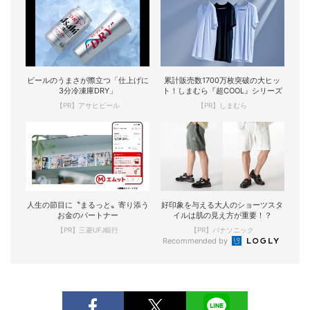
ビールのうまさが際立つ「仕上げに
累計販売数1700万枚突破の大ヒッ
3分冷凍庫DRY」
ト！しまむら『超COOL』シリーズ
【PR】アサヒビール
【PR】しまむら
人生の節目に〝まるっと〟寄り添う
好印象を与える大人のショーツスタ
お金のパートナー
イルは肌の見え方が重要！？
【PR】三菱UFJ銀行
【PR】パナソニック
Recommended by