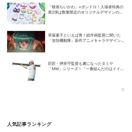
「映画ちいかわ」×ボンドロ！入場者特典の
第2弾は数量限定のオリジナルデザインのボ
ンドロに
草薙素子といえば青！総作画監督に聞いた
「攻殻機動隊」新作アニメキャラデザインの
こだわり
巨匠・押井守監督も虜になったタミヤ
「MM」シリーズ！「一番組んだのはドイツ
軍の『IV号戦車』」と思い出をDIME最新号
で語る
Rec
人気記事ランキング