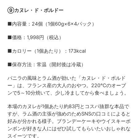
⑨カヌレ・ド・ボルドー
■内容量：24個（1個60g×6×4パック）
■価格：1,998円（税込）
■カロリー（1個あたり）：173kcal
■保存方法：常温（開封後は冷蔵）
バニラの風味とラム酒が効いた「カヌレ・ド・ボルド
ー」は、フランス産の大人のおやつ。220℃のオーブ
ンで5～10分焼いて、少し冷ましてから食べましょう。
本場のカヌレが1個あたり約83円とコスパ抜群な本品で
すが、ラム酒の主張が強めのためSNSの口コミによると
好みが分かれる様子。ブランデーケーキやウイスキーボ
ンボンが好きな人にはぜひ試してもらいたいおしゃれな
スイーツです。