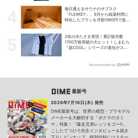
毎日通えるサウナのサブスク
「FLEXKEY」、9月から銭湯利用に
特化したプランを月額1980円で提供
開始
2倍の冷たさを実現！累計販売数
1700万枚突破の大ヒット！しまむら
『超COOL』シリーズの進化がスゴ
い！【PR】
Recommended by
最新号
2026年7月16日(木) 発売
DIME最新号は、世界の模型・プラモデル
メーカーを大解剖する「ボクラのタミ
ヤ」特集！『爆走兄弟レッツ＆ゴー!!』
こしたてつひろ先生インタビュー＆描き
下ろしピンナップ、特別付録にはスチー