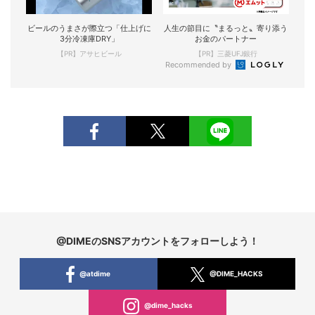
ビールのうまさが際立つ「仕上げに
人生の節目に〝まるっと〟寄り添う
3分冷凍庫DRY」
お金のパートナー
【PR】アサヒビール
【PR】三菱UFJ銀行
Recommended by
@DIMEのSNSアカウントをフォローしよう！
@atdime
@DIME_HACKS
@dime_hacks