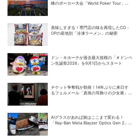
峰のポーカー大会「World Poker Tour」を
開催
美味しすぎる！専門店の味を再現したCO・
OPの産地別「冷凍ラーメン」の秘密
ドン・キホーテが過去最大規模の「＃ドンペ
ン生誕祭2026」を9月1日からスタート
チケット争奪戦が勃発！14年ぶりに来日す
るフェルメール「真珠の耳飾りの少女展」の
魔力
AIグラスがあれば旅はここまで変わる！
「Ray-Ban Meta Blayzer Optics Gen 2」
を韓国でレビュー