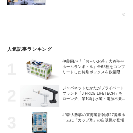
Rec
人気記事ランキング
伊藤園が『「お～いお茶」大谷翔平
ホームランボトル』全63種をコンプ
リートした特別ボックスを数量限定
で販売
ジャパネットたかたがプライベート
ブランド「J PRIDE LIFETECH」を
ローンチ、第1弾は水道・電源不要
の充電式高圧洗浄機
JR新大阪駅の東海道新幹線27番線ホ
ームに「カップ氷」の自販機が登場