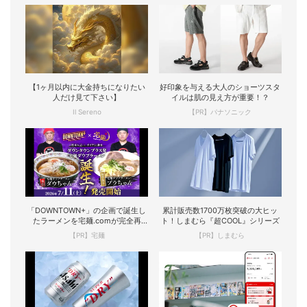
【1ヶ月以内に大金持ちになりたい
好印象を与える大人のショーツスタ
人だけ見て下さい】
イルは肌の見え方が重要！？
Il Sereno
【PR】パナソニック
「DOWNTOWN+」の企画で誕生し
累計販売数1700万枚突破の大ヒッ
たラーメンを宅麺.comが完全再
ト！しまむら『超COOL』シリーズ
現！
【PR】宅麺
【PR】しまむら