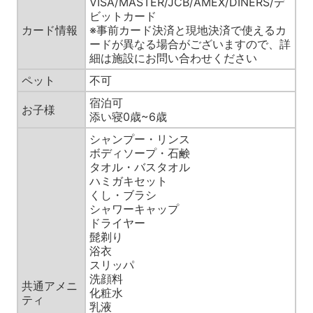
VISA/MASTER/JCB/AMEX/DINERS/デ
ビットカード
カード情報
※事前カード決済と現地決済で使えるカ
ードが異なる場合がございますので、詳
細は施設にお問い合わせください
ペット
不可
宿泊可
お子様
添い寝0歳~6歳
シャンプー・リンス
ボディソープ・石鹸
タオル・バスタオル
ハミガキセット
くし・ブラシ
シャワーキャップ
ドライヤー
髭剃り
浴衣
スリッパ
洗顔料
共通アメニ
化粧水
ティ
乳液