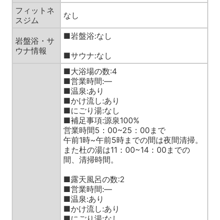
フィットネ
なし
スジム
■岩盤浴:なし
岩盤浴・サ
ウナ情報
■サウナ:なし
■大浴場の数:4
■営業時間:—
■温泉:あり
■かけ流し:あり
■にごり湯:なし
■補足事項:源泉100%
営業時間5：00~25：00まで
午前1時~午前5時までの間は夜間清掃。
また杜の湯は11：00~14：00までの
間、清掃時間。
■露天風呂の数:2
■営業時間:—
■温泉:あり
■かけ流し:あり
■にごり湯:なし