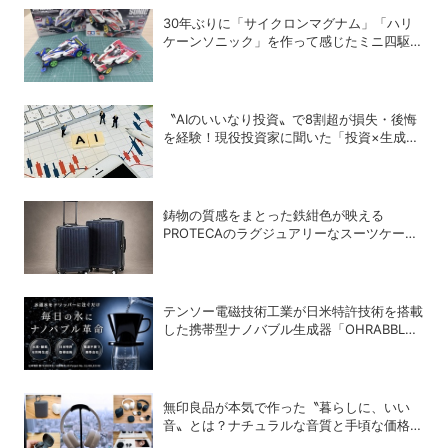
30年ぶりに「サイクロンマグナム」「ハリ
ケーンソニック」を作って感じたミニ四駆の
魅力
〝AIのいいなり投資〟で8割超が損失・後悔
を経験！現役投資家に聞いた「投資×生成
AI」の正解と不正解
鋳物の質感をまとった鉄紺色が映える
PROTECAのラグジュアリーなスーツケース
「INRYU LTD2」
テンソー電磁技術工業が日米特許技術を搭載
した携帯型ナノバブル生成器「OHRABBLE
ウォータードリッパー」を発売
無印良品が本気で作った〝暮らしに、いい
音〟とは？ナチュラルな音質と手頃な価格を
追求したオーディオデバイス5選