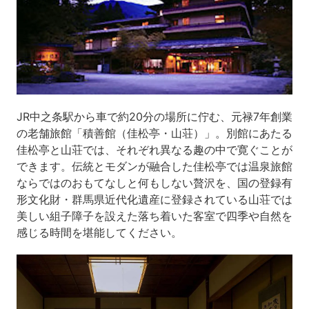
JR中之条駅から車で約20分の場所に佇む、元禄7年創業
の老舗旅館「積善館（佳松亭・山荘）」。別館にあたる
佳松亭と山荘では、それぞれ異なる趣の中で寛ぐことが
できます。伝統とモダンが融合した佳松亭では温泉旅館
ならではのおもてなしと何もしない贅沢を、国の登録有
形文化財・群馬県近代化遺産に登録されている山荘では
美しい組子障子を設えた落ち着いた客室で四季や自然を
感じる時間を堪能してください。