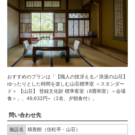
おすすめのプランは「【職人の技冴える／浪漫の山荘】
ゆったりとした時間を楽しむ山荘標準室 ＜スタンダー
ド＞ 【山荘】 登録文化財 標準客室（8畳和室）＜会場
食＞」、49,632円~（2名、夕朝食付）。
問い合わせ先
施設名
積善館（佳松亭・山荘）