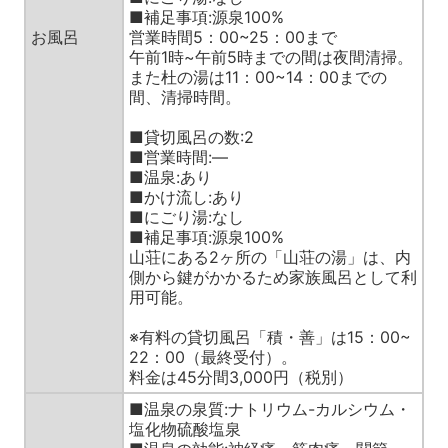
■補足事項:源泉100%
お風呂
営業時間5：00~25：00まで
午前1時~午前5時までの間は夜間清掃。
また杜の湯は11：00~14：00までの
間、清掃時間。
■貸切風呂の数:2
■営業時間:—
■温泉:あり
■かけ流し:あり
■にごり湯:なし
■補足事項:源泉100%
山荘にある2ヶ所の「山荘の湯」は、内
側から鍵がかかるため家族風呂として利
用可能。
※有料の貸切風呂「積・善」は15：00~
22：00（最終受付）。
料金は45分間3,000円（税別）
■温泉の泉質:ナトリウム-カルシウム・
塩化物硫酸塩泉