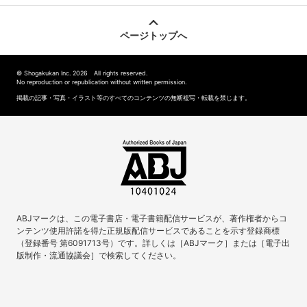
ページトップへ
© Shogakukan Inc. 2026 All rights reserved.
No reproduction or republication without written permission.
掲載の記事・写真・イラスト等のすべてのコンテンツの無断複写・転載を禁じます。
ABJマークは、この電子書店・電子書籍配信サービスが、著作権者からコ
ンテンツ使用許諾を得た正規版配信サービスであることを示す登録商標
（登録番号 第6091713号）です。詳しくは［ABJマーク］または［電子出
版制作・流通協議会］で検索してください。