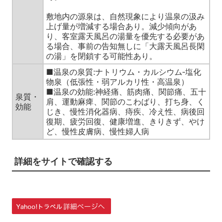
敷地内の源泉は、自然現象により温泉の汲み
上げ量が増減する場合あり。減少傾向があ
り、客室露天風呂の湯量を優先する必要があ
る場合、事前の告知無しに「大露天風呂長閑
の湯」を閉鎖する可能性あり。
■温泉の泉質:ナトリウム・カルシウム‐塩化
物泉（低張性・弱アルカリ性・高温泉）
■温泉の効能:神経痛、筋肉痛、関節痛、五十
泉質・
肩、運動麻痺、関節のこわばり、打ち身、く
効能
じき、慢性消化器病、痔疾、冷え性、病後回
復期、疲労回復、健康増進、きりきず、やけ
ど、慢性皮膚病、慢性婦人病
詳細をサイトで確認する