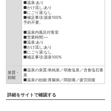
■温泉:あり
■かけ流し:あり
■にごり湯:なし
■補足事項:源泉100%
予約不要。
■温泉内風呂付客室
■営業時間:—
■温泉:あり
■かけ流し:あり
■にごり湯:なし
■補足事項:源泉100%
■温泉の泉質:単純泉／弱食塩泉／含食塩石膏
泉質・
泉
効能
■温泉の効能:胃腸病／関節痛／疲労回復
詳細をサイトで確認する