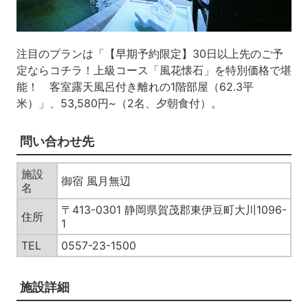
注目のプランは「【早期予約限定】30日以上先のご予
定ならコチラ！上級コース「風花懐石」を特別価格で堪
能！ 客室露天風呂付き離れの1階部屋（62.3平
米）」、53,580円~（2名、夕朝食付）。
問い合わせ先
施設
御宿 風月無辺
名
〒413-0301 静岡県賀茂郡東伊豆町大川1096-
住所
1
TEL
0557-23-1500
施設詳細