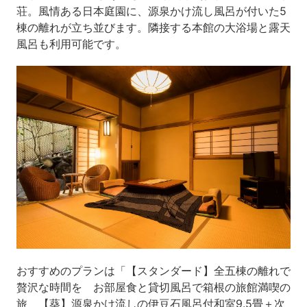
荘。風情ある日本庭園に、源泉かけ流し風呂が付いた5
棟の離れが立ち並びます。隣接する本館の大浴場と露天
風呂も利用可能です。
おすすめのプランは「【スタンダード】全五棟の離れで
贅沢な時間を お部屋食と貸切風呂で箱根の旅館満喫の
旅 【葵】源泉かけ流しの伊豆石風呂付和室9.5畳＋次