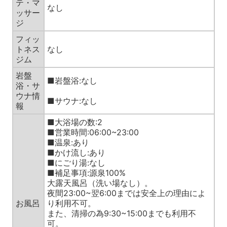
テ・マ
なし
ッサー
ジ
フィッ
トネス
なし
ジム
岩盤
■岩盤浴:なし
浴・サ
ウナ情
■サウナ:なし
報
■大浴場の数:2
■営業時間:06:00~23:00
■温泉:あり
■かけ流し:あり
■にごり湯:なし
■補足事項:源泉100%
大露天風呂（洗い場なし）。
夜間23:00~翌6:00までは安全上の理由によ
お風呂
り利用不可。
また、清掃の為9:30~15:00までも利用不
可。