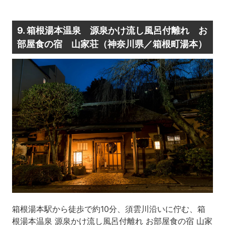
9. 箱根湯本温泉 源泉かけ流し風呂付離れ お
部屋食の宿 山家荘（神奈川県／箱根町湯本）
箱根湯本駅から徒歩で約10分、須雲川沿いに佇む、箱
根湯本温泉 源泉かけ流し風呂付離れ お部屋食の宿 山家