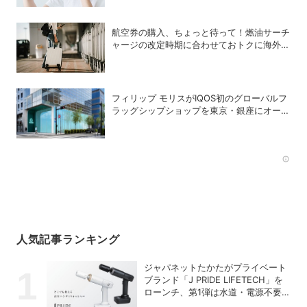
航空券の購入、ちょっと待って！燃油サーチ
ャージの改定時期に合わせておトクに海外航
空券を買う方法
フィリップ モリスがIQOS初のグローバルフ
ラッグシップショップを東京・銀座にオープ
ン
Rec
人気記事ランキング
ジャパネットたかたがプライベート
ブランド「J PRIDE LIFETECH」を
ローンチ、第1弾は水道・電源不要
の充電式高圧洗浄機