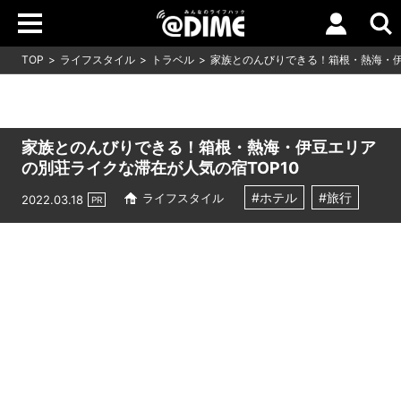
TOP
ライフスタイル
トラベル
家族とのんびりできる！箱根・熱海・伊
家族とのんびりできる！箱根・熱海・伊豆エリア
の別荘ライクな滞在が人気の宿TOP10
#ホテル
#旅行
ライフスタイル
2022.03.18
PR
Loaded
:
6.42%
/
Unmute