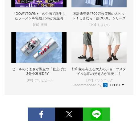
「DOWNTOWN+」の企画で誕生し
累計販売数1700万枚突破の大ヒッ
たラーメンを宅麺.comが完全再
ト！しまむら『超COOL』シリーズ
現！
【PR】宅麺
【PR】しまむら
ビールのうまさが際立つ「仕上げに
好印象を与える大人のショーツスタ
3分冷凍庫DRY」
イルは肌の見え方が重要！？
【PR】アサヒビール
【PR】パナソニック
Recommended by