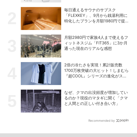
毎日通えるサウナのサブスク
「FLEXKEY」、9月から銭湯利用に
特化したプランを月額1980円で提供
開始
月額2980円で家族4人まで使えるフ
ィットネスジム「FIT365」に3か月
通った現在のリアルな感想
2倍の冷たさを実現！累計販売数
1700万枚突破の大ヒット！しまむら
『超COOL』シリーズの進化がスゴ
い！【PR】
なぜ、クマの出没頻度が増加してい
るのか？現役のマタギに聞く「クマ
と人間との正しい付き合い方」
Recommended by