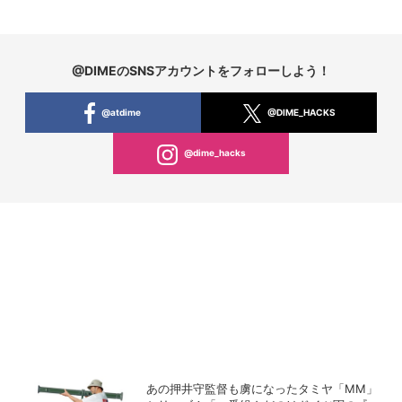
@DIMEのSNSアカウントをフォローしよう！
@atdime
@DIME_HACKS
@dime_hacks
あの押井守監督も虜になったタミヤ「MM」