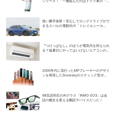
シリーズ！「一番組んだのはドイツ軍の『IV
号戦車』」と思い出を語る
使い勝手抜群！安心してロングドライブがで
きるスバルの電動SUV「トレイルシーカ
ー」の魅力
〝つけっぱなし〟のほうが電気代を抑えられ
る？猛暑日にやってはいけないエアコンの使
い方
2000年代に流行ったMPプレーヤーのデザイ
ンを再現したSnowskyのスティック型ポー
タブルオーディオプレーヤー「ECHO
NANO」
98言語対応のAIグラス「INMO GO3」は会
話の概念を変える翻訳デバイスだった！