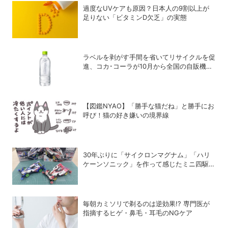
過度なUVケアも原因？日本人の9割以上が
足りない「ビタミンD欠乏」の実態
ラベルを剥がす手間を省いてリサイクルを促
進、コカ･コーラが10月から全国の自販機で
「い･ろ･は･す 天然水 ラベルレス」を発売
【図鑑NYAO】「勝手な猫だね」と勝手にお
呼び！猫の好き嫌いの境界線
30年ぶりに「サイクロンマグナム」「ハリ
ケーンソニック」を作って感じたミニ四駆の
魅力
毎朝カミソリで剃るのは逆効果!? 専門医が
指摘するヒゲ・鼻毛・耳毛のNGケア