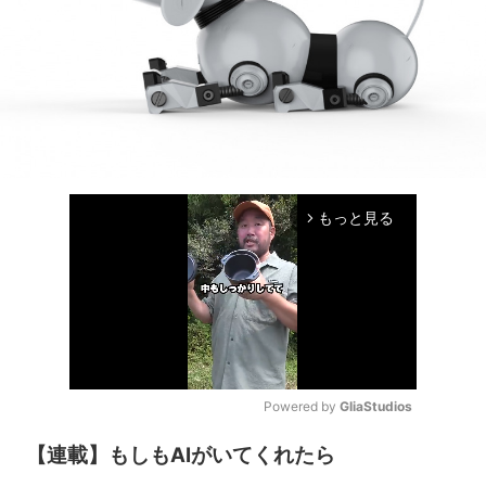
もっと見る
arrow_forward_ios
Powered by 
GliaStudios
Mute
【連載】もしもAIがいてくれたら