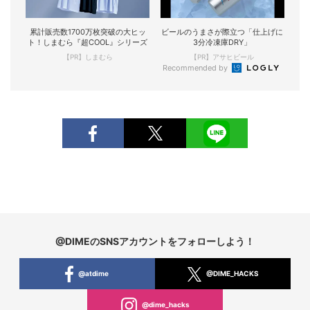
累計販売数1700万枚突破の大ヒッ
ビールのうまさが際立つ「仕上げに
ト！しまむら『超COOL』シリーズ
3分冷凍庫DRY」
【PR】しまむら
【PR】アサヒビール
Recommended by
@DIMEのSNSアカウントをフォローしよう！
@atdime
@DIME_HACKS
@dime_hacks