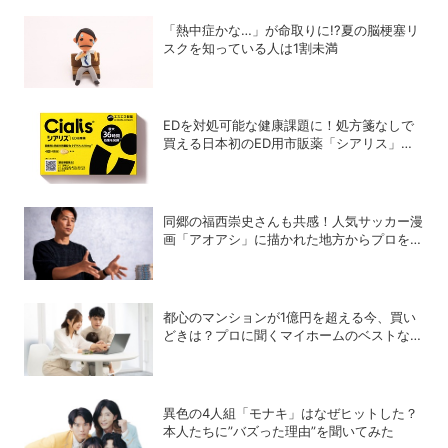
「熱中症かな…」が命取りに!?夏の脳梗塞リ
スクを知っている人は1割未満
EDを対処可能な健康課題に！処方箋なしで
買える日本初のED用市販薬「シアリス」が
登場
同郷の福西崇史さんも共感！人気サッカー漫
画「アオアシ」に描かれた地方からプロを目
指す少年たちのリアル
都心のマンションが1億円を超える今、買い
どきは？プロに聞くマイホームのベストな購
入タイミング
異色の4人組「モナキ」はなぜヒットした？
本人たちに”バズった理由”を聞いてみた