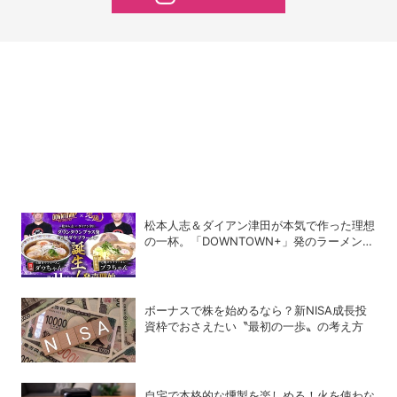
松本人志＆ダイアン津田が本気で作った理想
の一杯。「DOWNTOWN+」発のラーメンを
宅麺.comが完全再現！【PR】
ボーナスで株を始めるなら？新NISA成長投
資枠でおさえたい〝最初の一歩〟の考え方
自宅で本格的な燻製を楽しめる！火を使わな