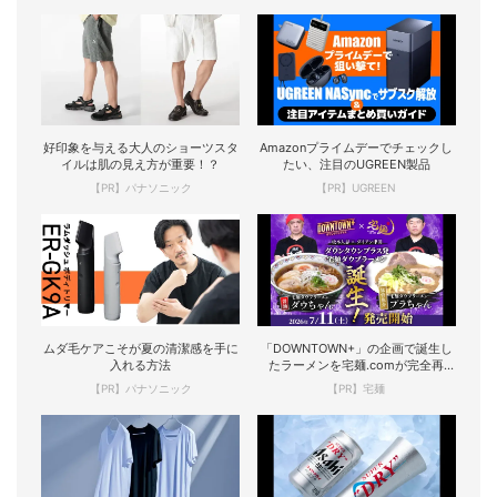
好印象を与える大人のショーツスタ
Amazonプライムデーでチェックし
イルは肌の見え方が重要！？
たい、注目のUGREEN製品
【PR】パナソニック
【PR】UGREEN
ムダ毛ケアこそが夏の清潔感を手に
「DOWNTOWN+」の企画で誕生し
入れる方法
たラーメンを宅麺.comが完全再
現！
【PR】パナソニック
【PR】宅麺