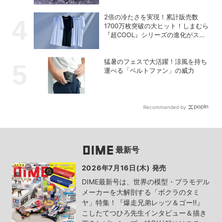
2倍の冷たさを実現！累計販売数
1700万枚突破の大ヒット！しまむら
『超COOL』シリーズの進化がスゴ
い！【PR】
猛暑のフェスで大活躍！涼風を持ち
運べる「ベルトファン」の威力
Recommended by
最新号
2026年7月16日(木) 発売
DIME最新号は、世界の模型・プラモデル
メーカーを大解剖する「ボクラのタミ
ヤ」特集！『爆走兄弟レッツ＆ゴー!!』
こしたてつひろ先生インタビュー＆描き