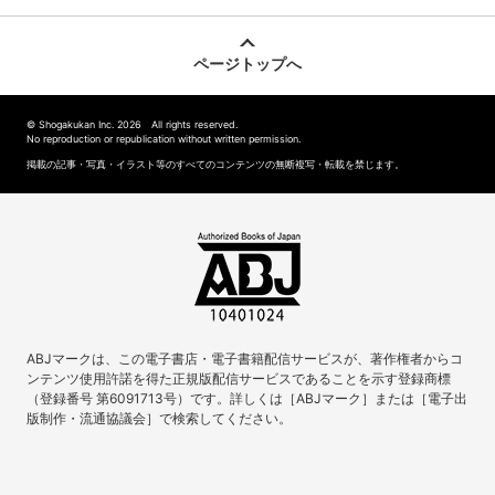
ページトップへ
© Shogakukan Inc. 2026 All rights reserved.
No reproduction or republication without written permission.
掲載の記事・写真・イラスト等のすべてのコンテンツの無断複写・転載を禁じます。
ABJマークは、この電子書店・電子書籍配信サービスが、著作権者からコ
ンテンツ使用許諾を得た正規版配信サービスであることを示す登録商標
（登録番号 第6091713号）です。詳しくは［ABJマーク］または［電子出
版制作・流通協議会］で検索してください。