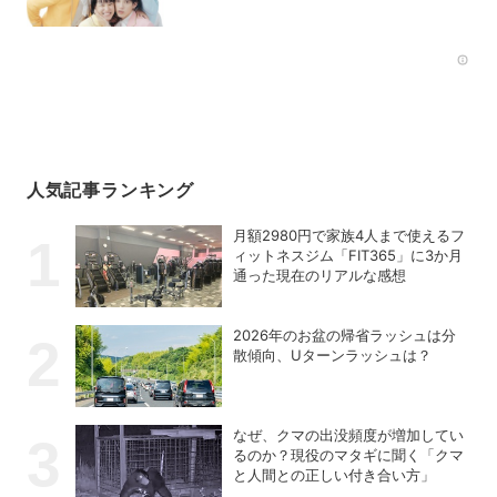
Rec
人気記事ランキング
月額2980円で家族4人まで使えるフ
ィットネスジム「FIT365」に3か月
通った現在のリアルな感想
2026年のお盆の帰省ラッシュは分
散傾向、Uターンラッシュは？
なぜ、クマの出没頻度が増加してい
るのか？現役のマタギに聞く「クマ
と人間との正しい付き合い方」