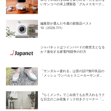
いサンコーの卓上燻製器「グルメスモークセ
レクション 2」
編集部が選んだ今週の新製品ベスト
10（2026.7.11）
ジャパネットはツインバードの救世主となる
か？激化する家電PB競争の行方
「サンダル＝疲れる」は昔の話!?無印良品の
「メッシュ ワンベルトスニーカーサンダ
ル」が快適すぎて手放せない！
〝らくメンテ〟でごみ捨てもお手入れもラク
な日立のごみ収集ドック付きクリーナー「ら
くメンテスティック」